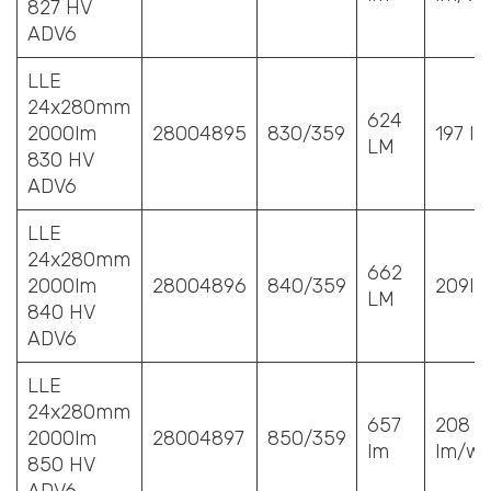
827 HV
ADV6
LLE
24x280mm
624
2000lm
28004895
830/359
197 l
LM
830 HV
ADV6
LLE
24x280mm
662
2000lm
28004896
840/359
209l
LM
840 HV
ADV6
LLE
24x280mm
657
208
2000lm
28004897
850/359
lm
lm/w
850 HV