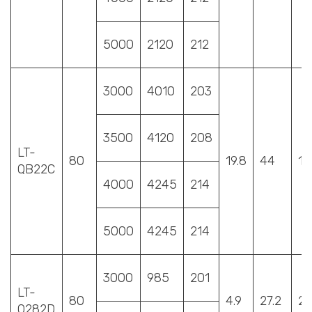
5000
2120
212
3000
4010
203
3500
4120
208
LT-
80
19.8
44
1
QB22C
4000
4245
214
5000
4245
214
3000
985
201
LT-
80
4.9
27.2
2
Q282D