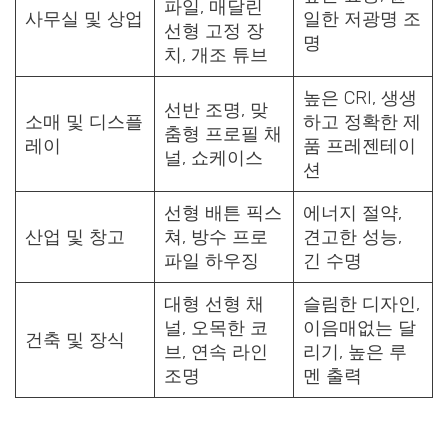
파일, 매달린
사무실 및 상업
일한 저광명 조
선형 고정 장
명
치, 개조 튜브
높은 CRI, 생생
선반 조명, 맞
소매 및 디스플
하고 정확한 제
춤형 프로필 채
레이
품 프레젠테이
널, 쇼케이스
션
선형 배튼 픽스
에너지 절약,
산업 및 창고
쳐, 방수 프로
견고한 성능,
파일 하우징
긴 수명
대형 선형 채
슬림한 디자인,
널, 오목한 코
이음매없는 달
건축 및 장식
브, 연속 라인
리기, 높은 루
조명
멘 출력