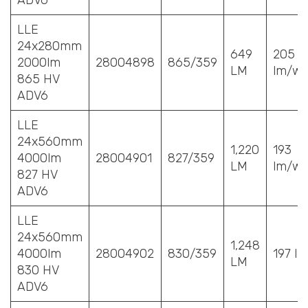
ADV6
LLE
24x280mm
649
205
2000lm
28004898
865/359
LM
lm/w
865 HV
ADV6
LLE
24x560mm
1,220
193
4000lm
28004901
827/359
LM
lm/w
827 HV
ADV6
LLE
24x560mm
1,248
4000lm
28004902
830/359
197 l
LM
830 HV
ADV6