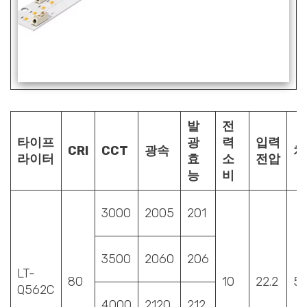
발
전
타이프
광
력
입력
CRI
CCT
광속
치
라이터
효
소
전압
능
비
3000
2005
201
3500
2060
206
LT-
80
10
22.2
5
Q562C
4000
2120
212