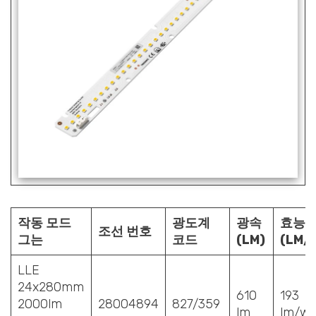
작동 모드
광도계
광속
효능
조선 번호
그는
코드
(LM)
(LM/
LLE
24x280mm
610
193
2000lm
28004894
827/359
lm
l
m/w