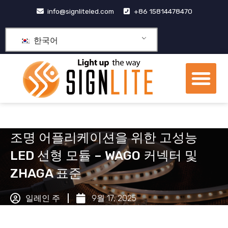
콘
info@signliteled.com
+86 15814478470
텐
츠
한국어
로
건
메
너
뉴
뛰
OEM&ODM 제품
기
조명 어플리케이션을 위한 고성능
LED 선형 모듈 – WAGO 커넥터 및
ZHAGA 표준
일레인 주
9월 17, 2025