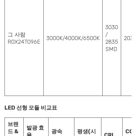
3030
그 사람
/
3000K/4000K/6500K
203
ROX24T096E
2835
SMD
LED 선형 모듈 비교표
브랜
발광 효
드 &
광속
평생(시
CC
율
CRI