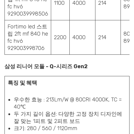
1100
4000
214
fc hv6
89
9290039998506
Fortimo led 스트
립 2ft mf 840 he
80-
2200
4000
214
fc hv6
89
929003998706
삼성 리니어 모듈 - Q-시리즈 Gen2
특징 및 혜택
우수한 효능 : 213Lm/W @ 80CRI 4000K, TC =
40℃
두 가지 길이 옵션: 다양한 고정 장치 디자인에
잘 맞는 1피트 및 2피트 보드
크기: 280 / 560 / 1120mm