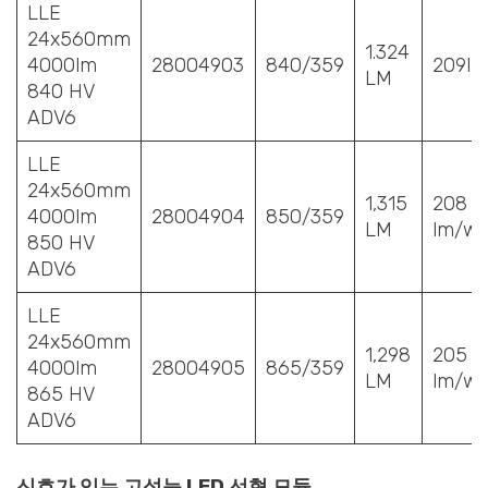
LLE
24x560mm
1.324
4000lm
28004903
840/359
209l
LM
840 HV
ADV6
LLE
24x560mm
1,315
208
4000lm
28004904
850/359
LM
lm/w
850 HV
ADV6
LLE
24x560mm
1,298
205
4000lm
28004905
865/359
LM
lm/w
865 HV
ADV6
신호가 있는 고성능 LED 선형 모듈