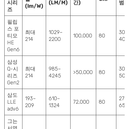
시리
(LM/M)
간)
범
(lm/W)
즈
필립
스 포
최대
1029–
300
티모
100,000
80
214
2200
400
HE
Gen6
삼성
Q-시
최대
985–
300
>50,000
80
리즈
214
4245
500
Gen2
삼도
193–
610–
270
LLE
72,000
80
209
1324
650
adv6
그는
서명