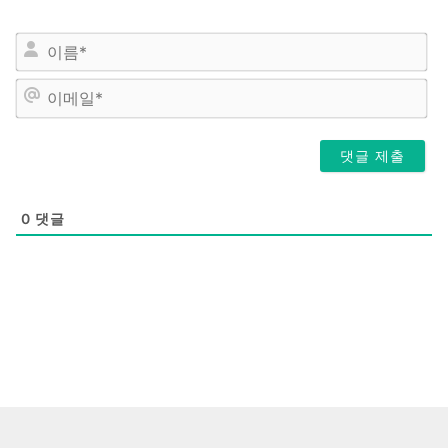
이
름
*
이
메
일
*
0
댓글