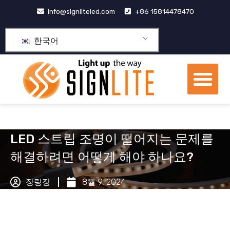
콘
info@signliteled.com
+86 15814478470
텐
츠
한국어
로
건
메
너
뉴
뛰
OEM&ODM 제품
기
LED 스트립 조명이 떨어지는 문제를
해결하려면 어떻게 해야 하나요?
장링징
8월 9, 2024