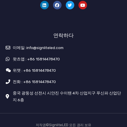
드
스
귀
브
인
북
다
연락하다
이메일: info@signliteled.com
왓츠앱 : +86 15814478470
위챗 : +86 15814478470
전화 : +86 15814478470
중국 광둥성 선전시 시얀진 수이톈 4차 산업지구 푸신파 산업단
지 6층
저작권©SignliteLED 모든 권리 보유