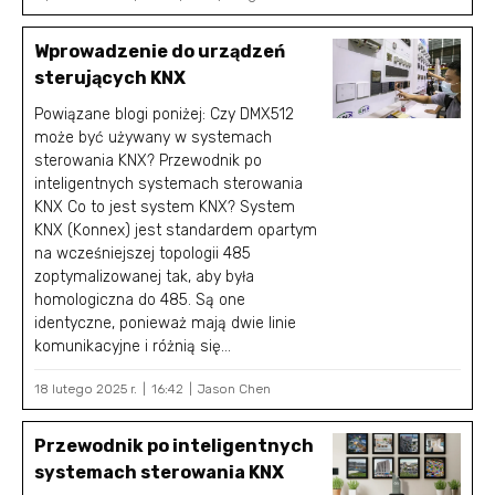
Wprowadzenie do urządzeń
sterujących KNX
Powiązane blogi poniżej: Czy DMX512
może być używany w systemach
sterowania KNX? Przewodnik po
inteligentnych systemach sterowania
KNX Co to jest system KNX? System
KNX (Konnex) jest standardem opartym
na wcześniejszej topologii 485
zoptymalizowanej tak, aby była
homologiczna do 485. Są one
identyczne, ponieważ mają dwie linie
komunikacyjne i różnią się...
18 lutego 2025 r.
16:42
Jason Chen
Przewodnik po inteligentnych
systemach sterowania KNX