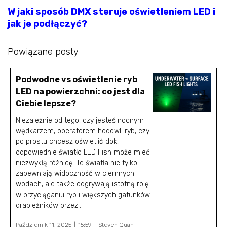
W jaki sposób DMX steruje oświetleniem LED i
jak je podłączyć?
Powiązane posty
Podwodne vs oświetlenie ryb
LED na powierzchni: co jest dla
Ciebie lepsze?
Niezależnie od tego, czy jesteś nocnym
wędkarzem, operatorem hodowli ryb, czy
po prostu chcesz oświetlić dok,
odpowiednie światło LED Fish może mieć
niezwykłą różnicę. Te światła nie tylko
zapewniają widoczność w ciemnych
wodach, ale także odgrywają istotną rolę
w przyciąganiu ryb i większych gatunków
drapieżników przez...
Październik 11, 2025
15:59
Steven Quan