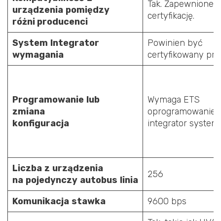
Tak. Zapewnione 
urządzenia
pomiędzy
certyfikację.
różni producenci
System
Integrator
Powinien być
wymagania
certyfikowany pr
Programowanie
lub
Wymaga ETS
zmiana
oprogramowanie i
konfiguracja
integrator syste
Liczba
z
urządzenia
256
na
pojedynczy
autobus
linia
Komunikacja
stawka
9600 bps