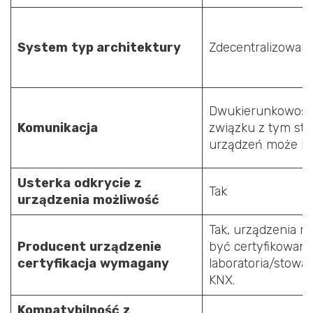
System
typ architektury
Zdecentralizowan
Dwukierunkowość
Komunikacja
związku z tym sta
urządzeń może b
Usterka
odkrycie
z
Tak
urządzenia
możliwość
Tak, urządzenia 
Producent
urządzenie
być certyfikowane
certyfikacja
wymagany
laboratoria/stowa
KNX.
Kompatybilność
z