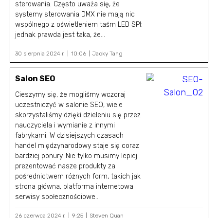
sterowania. Często uważa się, że
systemy sterowania DMX nie mają nic
wspólnego z oświetleniem taśm LED SPI;
jednak prawda jest taka, że...
30 sierpnia 2024 r.
10:06
Jacky Tang
Salon SEO
Cieszymy się, że mogliśmy wczoraj
uczestniczyć w salonie SEO, wiele
skorzystaliśmy dzięki dzieleniu się przez
nauczyciela i wymianie z innymi
fabrykami. W dzisiejszych czasach
handel międzynarodowy staje się coraz
bardziej ponury. Nie tylko musimy lepiej
prezentować nasze produkty za
pośrednictwem różnych form, takich jak
strona główna, platforma internetowa i
serwisy społecznościowe...
26 czerwca 2024 r.
9:25
Steven Quan