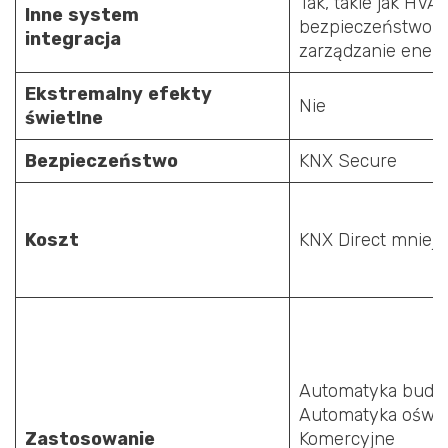
Tak, takie jak HVAC
Inne
system
bezpieczeństwo,
integracja
zarządzanie energ
Ekstremalny
efekty
Nie
świetlne
Bezpieczeństwo
KNX Secure
Koszt
KNX Direct mniejs
Automatyka budy
Automatyka oświet
Zastosowanie
Komercyjne