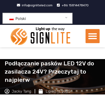
Przejdź
info@signliteled.com
+86 15814478470
do
treści
Polski
Me
Produkty OEM i ODM
Centrum wiedzy
Podłączanie pasków LED 12V do
zasilacza 24V? Przeczytaj to
najpierw
Jacky Tang
Lipiec 11, 2025