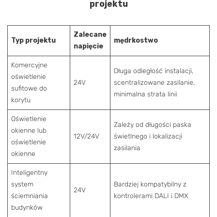
projektu
Zalecane
Typ projektu
mędrkostwo
napięcie
Komercyjne
Długa odległość instalacji,
oświetlenie
24V
scentralizowane zasilanie,
sufitowe do
minimalna strata linii
korytu
Oświetlenie
Zależy od długości paska
okienne lub
12V/24V
świetlnego i lokalizacji
oświetlenie
zasilania
okienne
Inteligentny
system
Bardziej kompatybilny z
24V
ściemniania
kontrolerami DALI i DMX
budynków