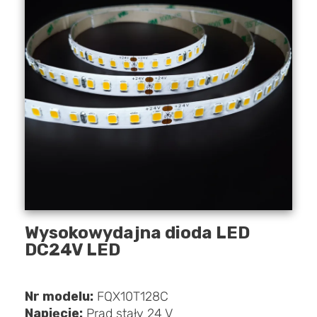
Wysokowydajna dioda LED
DC24V LED
Nr modelu:
FQX10T128C
Napięcie:
Prąd stały 24 V