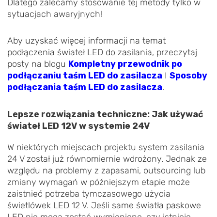
Dlatego zalecamy stosowanie tej metody tylko w
sytuacjach awaryjnych!
Aby uzyskać więcej informacji na temat
podłączenia świateł LED do zasilania, przeczytaj
posty na blogu
Kompletny przewodnik po
podłączaniu taśm LED do zasilacza
I
Sposoby
podłączania taśm LED do zasilacza
.
Lepsze rozwiązania techniczne: Jak używać
świateł LED 12V w systemie 24V
W niektórych miejscach projektu system zasilania
24 V został już równomiernie wdrożony. Jednak ze
względu na problemy z zapasami, outsourcing lub
zmiany wymagań w późniejszym etapie może
zaistnieć potrzeba tymczasowego użycia
świetlówek LED 12 V. Jeśli same światła paskowe
LED nie mogą zostać wymienione, czy istnieje