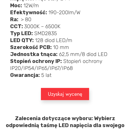
Moc:
12W/m
Efektywność:
190-200lm/W
Ra:
＞80
CCT:
3000K – 6500K
Typ LED:
SMD2835
LED QTY:
128 diod LED/m
Szerokość PCB:
10 mm
Jednostka tnąca:
62,5 mm/8 diod LED
Stopień ochrony IP:
Stopień ochrony
IP20/IP54/IP65/IP67/IP68
Gwarancja:
5 lat
Uzyskaj wycenę
Zalecenia dotyczące wyboru: Wybierz
odpowiednią taśmę LED napięcia dla swojego