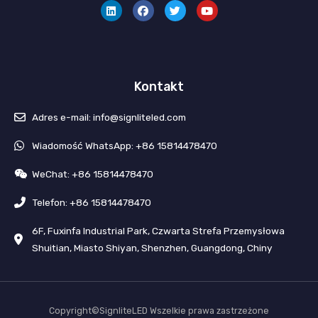
n
c
i
u
k
e
e
t
e
b
r
u
d
o
g
b
i
o
o
e
n
k
t
Kontakt
Adres e-mail: info@signliteled.com
Wiadomość WhatsApp: +86 15814478470
WeChat: +86 15814478470
Telefon: +86 15814478470
6F, Fuxinfa Industrial Park, Czwarta Strefa Przemysłowa
Shuitian, Miasto Shiyan, Shenzhen, Guangdong, Chiny
Copyright©SignliteLED Wszelkie prawa zastrzeżone