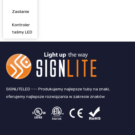
Zasilanie
Kontroler
taśmy LED
SIGNLITELED --- Produkujemy najlepsze tuby na znaki,
oferujemy najlepsze rozwiązania w zakresie znaków
L
F
Ś
Y
i
a
w
o