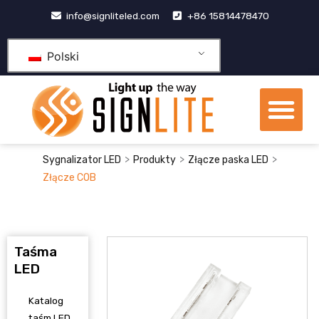
Przejdź
info@signliteled.com
+86 15814478470
do
treści
Polski
Me
Produkty OEM i ODM
Centrum wiedzy
>
>
>
Sygnalizator LED
Produkty
Złącze paska LED
Złącze COB
Taśma
LED
Katalog
taśm LED