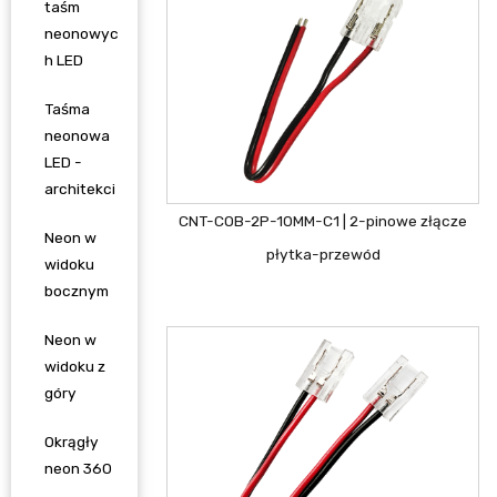
taśm
neonowyc
h LED
Taśma
neonowa
LED -
architekci
CNT-COB-2P-10MM-C1 | 2-pinowe złącze
Neon w
płytka-przewód
widoku
bocznym
Neon w
widoku z
góry
Okrągły
neon 360