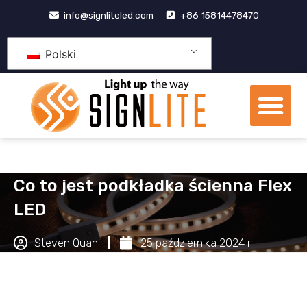
Przejdź
info@signliteled.com
+86 15814478470
do
treści
Polski
Me
Produkty OEM i ODM
Centrum wiedzy
Co to jest podkładka ścienna Flex
LED
Steven Quan
25 października 2024 r.