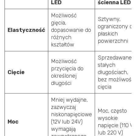
LED
ścienna LED
Możliwość
Sztywny,
gięcia,
ograniczony do
Elastyczność
dopasowanie do
płaskich
różnych
powierzchni
kształtów
Sprzedawane 
Możliwość
stałych
przycięcia do
Cięcie
długościach,
określonej
bez możliwości
długości
cięcia
Mniej wydajne,
zazwyczaj
Moc, często
niskonapięciowe
wysokie
Moc
(12V lub 24V)
napięcie (110 V
wymagają
lub 220 V)