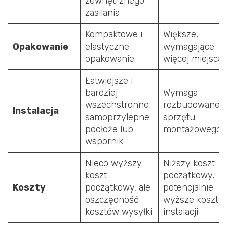
zewnętrznego
zasilania
Kompaktowe i
Większe,
Opakowanie
elastyczne
wymagające
opakowanie
więcej miejsca
Łatwiejsze i
bardziej
Wymaga
wszechstronne;
rozbudowaneg
Instalacja
samoprzylepne
sprzętu
podłoże lub
montażowego
wspornik
Nieco wyższy
Niższy koszt
koszt
początkowy,
Koszty
początkowy, ale
potencjalnie
oszczędność
wyższe koszty
kosztów wysyłki
instalacji