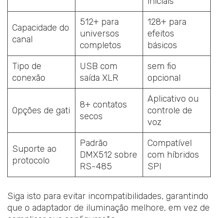
iniciais
512+ para
128+ para
Capacidade do
universos
efeitos
canal
completos
básicos
Tipo de
USB com
sem fio
conexão
saída XLR
opcional
Aplicativo ou
8+ contatos
Opções de gati
controle de
secos
voz
Padrão
Compatível
Suporte ao
DMX512 sobre
com híbridos
protocolo
RS-485
SPI
Siga isto para evitar incompatibilidades, garantindo
que o adaptador de iluminação melhore, em vez de