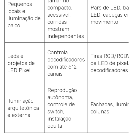
tamanho
Pequenos
compacto,
Pars de LED, bar
locais e
acessível,
LED, cabeças em
iluminação de
corridas
movimento
palco
mostram
independentes
Controla
Leds e
Tiras RGB/RGBW,
decodificadores
projetos de
de LED de pixel,
com até 512
LED Pixel
decodificadores 
canais
Reprodução
autônoma,
Iluminação
controle de
Fachadas, ilumina
arquitetônica
switch,
colunas
e externa
instalação
oculta