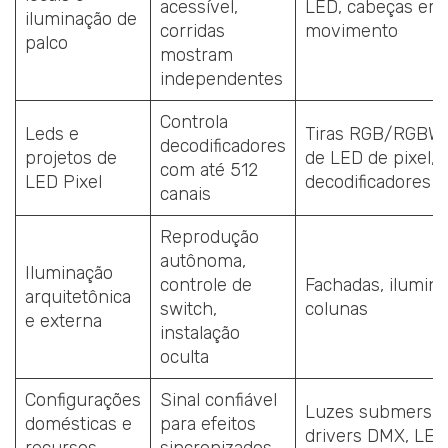
acessível,
LED, cabeças em
iluminação de
corridas
movimento
palco
mostram
independentes
Controla
Leds e
Tiras RGB/RGBW,
decodificadores
projetos de
de LED de pixel,
com até 512
LED Pixel
decodificadores 
canais
Reprodução
autônoma,
Iluminação
controle de
Fachadas, ilumina
arquitetônica
switch,
colunas
e externa
instalação
oculta
Configurações
Sinal confiável
Luzes submersíve
domésticas e
para efeitos
drivers DMX, LED