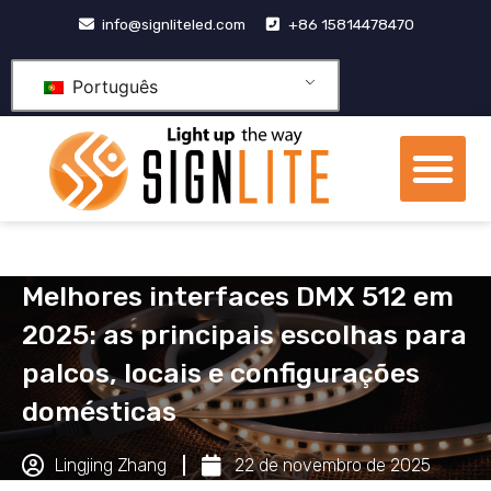
Pular
info@signliteled.com
+86 15814478470
para
o
Português
conteúdo
Me
Produtos OEM e ODM
centro de conhecime
Melhores interfaces DMX 512 em
2025: as principais escolhas para
palcos, locais e configurações
domésticas
Lingjing Zhang
22 de novembro de 2025