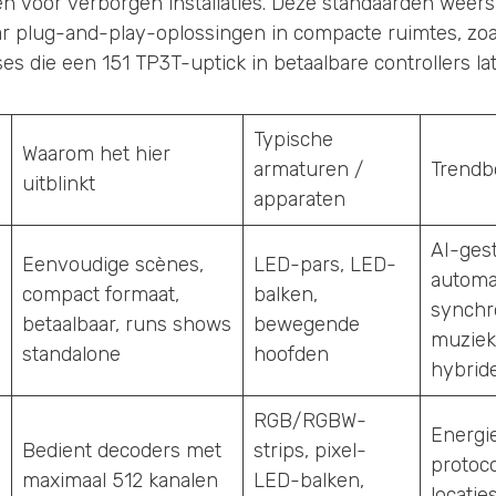
 voor verborgen installaties. Deze standaarden weers
r plug-and-play-oplossingen in compacte ruimtes, zoals
s die een 151 TP3T-uptick in betaalbare controllers lat
Typische
Waarom het hier
d
armaturen /
Trendb
uitblinkt
apparaten
AI-ges
Eenvoudige scènes,
LED-pars, LED-
automa
compact formaat,
balken,
synchr
betaalbaar, runs shows
bewegende
muziek
standalone
hoofden
hybrid
RGB/RGBW-
Energi
Bedient decoders met
strips, pixel-
protoco
maximaal 512 kanalen
LED-balken,
locatie