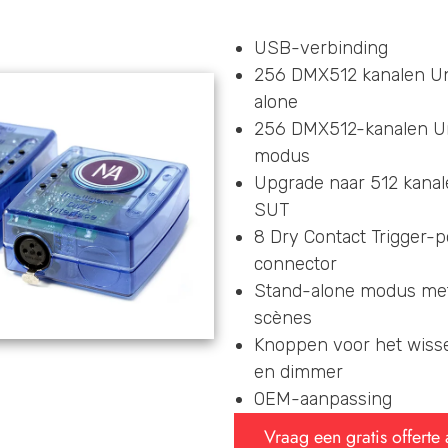
USB-verbinding
256 DMX512 kanalen Un
alone
256 DMX512-kanalen Uni
modus
Upgrade naar 512 kanal
SUT
8 Dry Contact Trigger-
connector
Stand-alone modus met
scènes
Knoppen voor het wiss
en dimmer
OEM-aanpassing
Vraag een gratis offerte