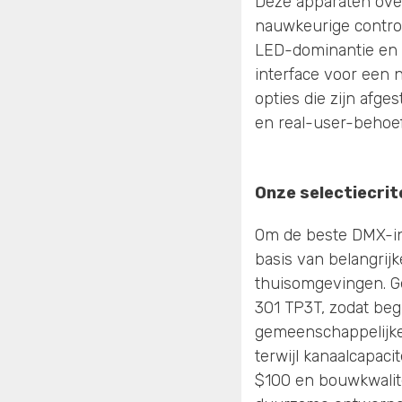
Deze apparaten ove
nauwkeurige control
LED-dominantie en d
interface voor een 
opties die zijn afge
en real-user-behoe
Onze selectiecri
Om de beste DMX-int
basis van belangrijk
thuisomgevingen. G
301 TP3T, zodat beg
gemeenschappelijke
terwijl kanaalcapaci
$100 en bouwkwalite