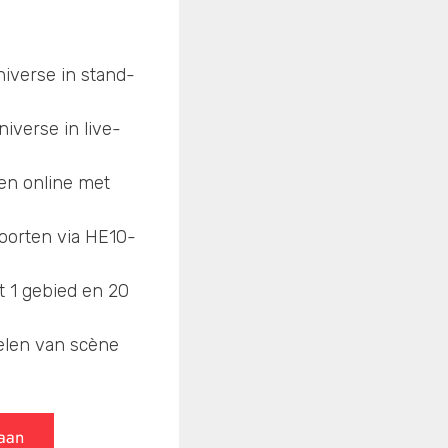
iverse in stand-
verse in live-
en online met
poorten via HE10-
 1 gebied en 20
elen van scène
 aan