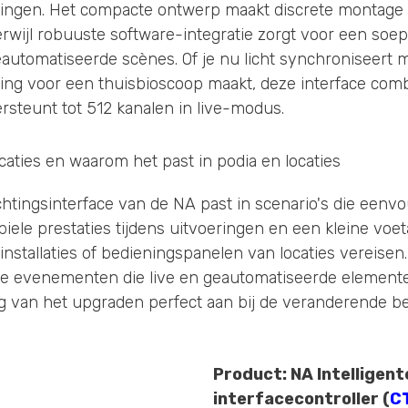
llingen. Het compacte ontwerp maakt discrete montage 
erwijl robuuste software-integratie zorgt voor een soep
utomatiseerde scènes. Of je nu licht synchroniseert 
hting voor een thuisbioscoop maakt, deze interface co
steunt tot 512 kanalen in live-modus.
icaties en waarom het past in podia en locaties
ichtingsinterface van de NA past in scenario's die eenv
iele prestaties tijdens uitvoeringen en een kleine voe
installaties of bedieningspanelen van locaties vereisen
e evenementen die live en geautomatiseerde elemente
 van het upgraden perfect aan bij de veranderende b
Product: NA Intelligen
interfacecontroller (
C