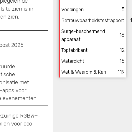
piegelen de
 te zien is in
5
Voedingen
en zien.
Betrouwbaarheidstestrapport
Surge-beschermend
16
apparaat
oost 2025
12
Topfabrikant
15
Waterdicht
tuurde
119
Wat & Waarom & Kan
tische
onisatie met
-apps voor
e evenementen
ezuinige RGBW+-
llen voor eco-
s