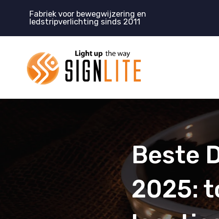
Doorgaan
Fabriek voor bewegwijzering en
naar
ledstripverlichting sinds 2011
inhoud
Beste D
2025: t