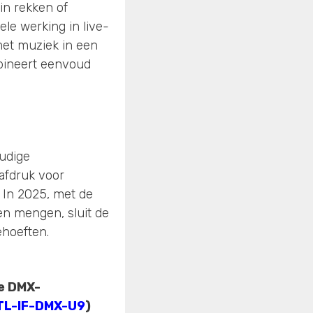
in rekken of
ele werking in live-
met muziek in een
mbineert eenvoud
oudige
tafdruk voor
. In 2025, met de
n mengen, sluit de
ehoeften.
te DMX-
TL-IF-DMX-U9
)