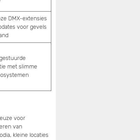
oze DMX-extensies
pdates voor gevels
tand
gestuurde
atie met slimme
cosystemen
keuze voor
veren van
dia, kleine locaties