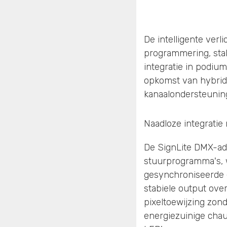
De intelligente verl
programmering, stab
integratie in podium
opkomst van hybrid
kanaalondersteuning
Naadloze integrati
De SignLite DMX-ad
stuurprogramma's, w
gesynchroniseerde e
stabiele output ove
pixeltoewijzing zond
energiezuinige chau