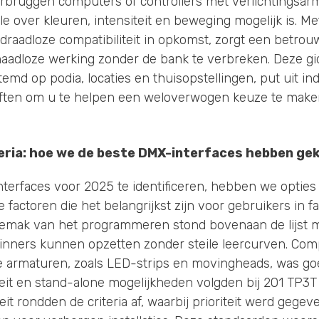
rbruggen computers of controllers met verlichtingsar
e over kleuren, intensiteit en beweging mogelijk is. M
raadloze compatibiliteit in opkomst, zorgt een betro
naadloze werking zonder de bank te verbreken. Deze gid
stemd op podia, locaties en thuisopstellingen, put uit i
ften om u te helpen een weloverwogen keuze te make
teria: hoe we de beste DMX-interfaces hebben ge
erfaces voor 2025 te identificeren, hebben we opties
e factoren die het belangrijkst zijn voor gebruikers in f
emak van het programmeren stond bovenaan de lijst 
inners kunnen opzetten zonder steile leercurven. Compa
 armaturen, zoals LED-strips en movingheads, was go
teit en stand-alone mogelijkheden volgden bij 201 TP3T 
it rondden de criteria af, waarbij prioriteit werd gege