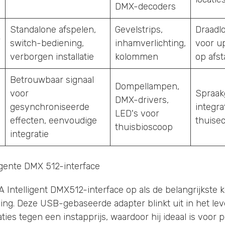
DMX-decoders
Standalone afspelen,
Gevelstrips,
Draadl
&
switch-bediening,
inhamverlichting,
voor u
verborgen installatie
kolommen
op afs
Betrouwbaar signaal
Dompellampen,
voor
Spraak
DMX-drivers,
gesynchroniseerde
integr
LED's voor
effecten, eenvoudige
thuise
thuisbioscoop
integratie
igente DMX 512-interface
A Intelligent DMX512-interface op als de belangrijkste 
eling. Deze USB-gebaseerde adapter blinkt uit in het le
ties tegen een instapprijs, waardoor hij ideaal is voor po