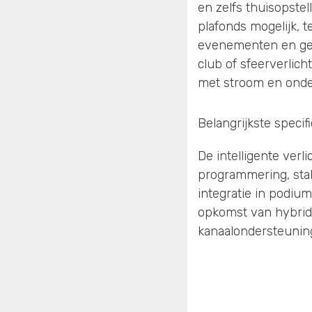
en zelfs thuisopste
plafonds mogelijk, t
evenementen en gea
club of sfeerverlic
met stroom en onder
Belangrijkste specif
De intelligente verl
programmering, stab
integratie in podium
opkomst van hybrid
kanaalondersteuning