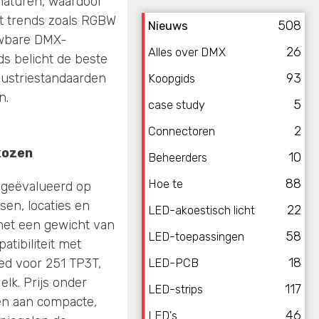
maturen, waardoor
et trends zoals RGBW
508
Nieuws
uwbare DMX-
26
Alles over DMX
s belicht de beste
ndustriestandaarden
93
Koopgids
n.
5
case study
2
Connectoren
kozen
10
Beheerders
88
Hoe te
 geëvalueerd op
asen, locaties en
22
LED-akoestisch licht
met een gewicht van
58
LED-toepassingen
tibiliteit met
18
ed voor 251 TP3T,
LED-PCB
elk. Prijs onder
117
LED-strips
ven aan compacte,
46
LED's