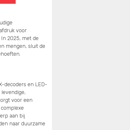
oudige
tafdruk voor
. In 2025, met de
n mengen, sluit de
ehoeften.
MX-decoders en LED-
 levendige,
zorgt voor een
t complexe
erp aan bij
raden naar duurzame