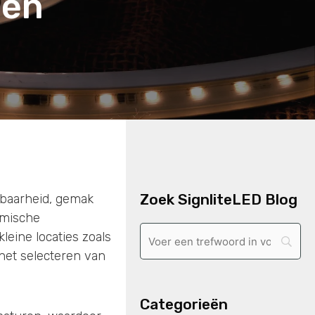
gen
Zoek SignliteLED Blog
albaarheid, gemak
amische
leine locaties zoals
het selecteren van
Categorieën