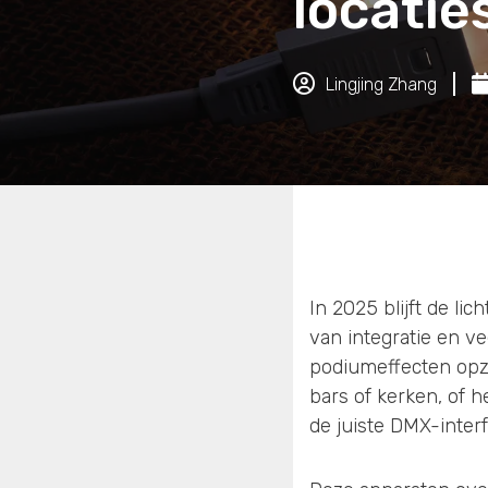
locatie
Lingjing Zhang
In 2025 blijft de l
van integratie en v
podiumeffecten opzet
bars of kerken, of 
de juiste DMX-interfa