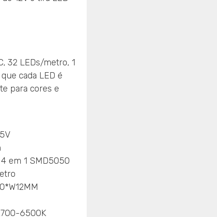
, 32 LEDs/metro, 1
a que cada LED é
e para cores e
C5V
m
 4 em 1 SMD5050
etro
00*W12MM
2700-6500K