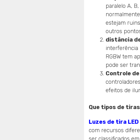
paralelo A, B
normalmente,
estejam ruins
outros pontos
distância d
interferência
RGBW tem ape
pode ser tra
Controle de 
controladore
efeitos de il
Que tipos de tira
Luzes de tira LE
com recursos difere
ser classificados e