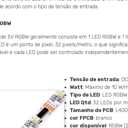
 acordo com o tipo de tensão de entrada.
RGBW
 de 5V RGBW geralmente consiste em 1 LED RGBW e 1 IC
ED é um ponto de pixel, 32 pixels/metro, o que signific
ável e cada LED pode ser controlado independentement
Tensão de entrada
: D
Watt
: Máximo de 10 W/
Tipo de LED
: LED RGBW
LED Qtd
: 32 LEDs por m
Tamanho do PCB
: L40
cor FPCB
: branco
cor disponível
: RGBW (