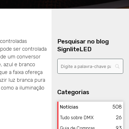
Pesquisar no blog
 controladas
SignliteLED
 pode ser controlada
e de um conversor
, azul e branco
ue a faixa ofereça
zir luz branca pura
, como a iluminação
Categorias
508
Notícias
26
Tudo sobre DMX
93
Guia de Compras