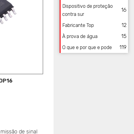
Dispositivo de proteção
16
contra sur
12
Fabricante Top
15
À prova de água
119
O que e por que e pode
OP16
smissão de sinal