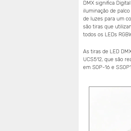
DMX significa Digit
iluminação de palco 
de luzes para um co
são tiras que utili
todos os LEDs RGBW
As tiras de LED D
UCS512, que são rea
em SOP-16 e SSOP10,