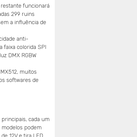
 restante funcionará
das 299 ruins
sem a influência de
idade anti-
 faixa colorida SPI
e luz DMX RGBW
DMX512, muitos
os softwares de
principais, cada um
 3 modelos podem
de 12V e tira LED