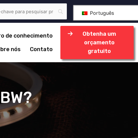
Português
Obtenha um
ro de conhecimento
orçamento
bre nós
Contato
gratuito
GBW?