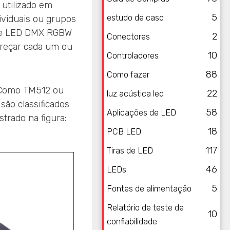
 utilizado em
5
estudo de caso
dividuais ou grupos
s de LED DMX RGBW
2
Conectores
ereçar cada um ou
10
Controladores
88
Como fazer
omo TM512 ou
22
luz acústica led
ão classificados
58
Aplicações de LED
rado na figura:
18
PCB LED
117
Tiras de LED
46
LEDs
5
Fontes de alimentação
Relatório de teste de
10
confiabilidade