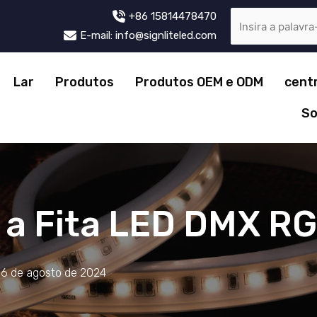
+86 15814478470
E-mail: info@signliteled.com
Lar
Produtos
Produtos OEM e ODM
cent
So
é a Fita LED DMX R
16 de agosto de 2024