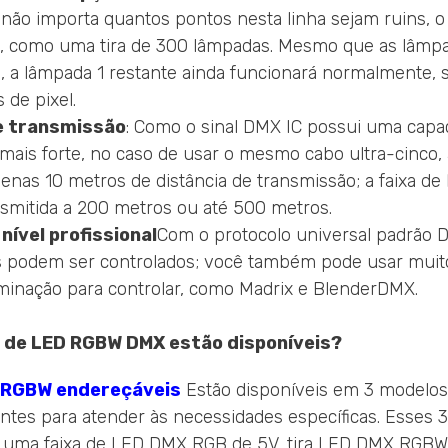
, não importa quantos pontos nesta linha sejam ruins, o
 como uma tira de 300 lâmpadas. Mesmo que as lâmpa
, a lâmpada 1 restante ainda funcionará normalmente, 
 de pixel.
e transmissão
: Como o sinal DMX IC possui uma capac
 mais forte, no caso de usar o mesmo cabo ultra-cinco, a
nas 10 metros de distância de transmissão; a faixa d
nsmitida a 200 metros ou até 500 metros.
nível profissional
Com o protocolo universal padrão 
s podem ser controlados; você também pode usar muit
uminação para controlar, como Madrix e BlenderDMX.
s de LED RGBW DMX estão disponíveis?
D RGBW endereçáveis
Estão disponíveis em 3 modelos 
ntes para atender às necessidades específicas. Esses
m uma faixa de LED DMX RGB de 5V, tira LED DMX RGBW 