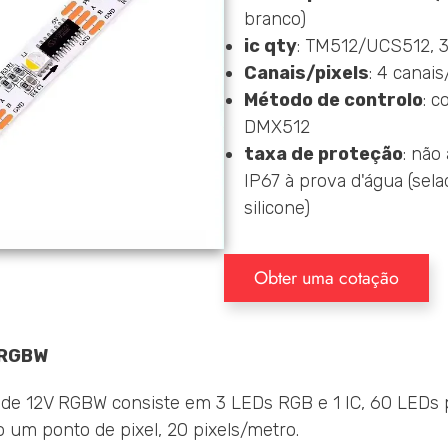
branco)
ic qty
: TM512/UCS512, 3
Canais/pixels
: 4 canais
Método de controlo
: c
DMX512
taxa de proteção
: não
IP67 à prova d'água (sel
silicone)
Obter uma cotação
 RGBW
 de 12V RGBW consiste em 3 LEDs RGB e 1 IC, 60 LEDs 
o um ponto de pixel, 20 pixels/metro.