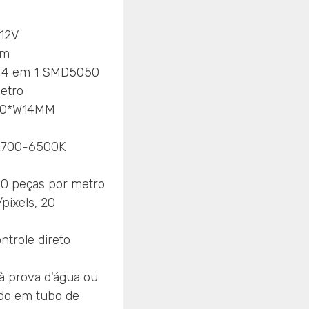
C12V
/m
 4 em 1 SMD5050
etro
00*W14MM
2700-6500K
20 peças por metro
/pixels, 20
ontrole direto
 à prova d'água ou
ado em tubo de