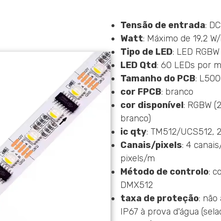
Tensão de entrada
: D
Watt
: Máximo de 19,2 W
Tipo de LED
: LED RGBW
LED Qtd
: 60 LEDs por m
Tamanho do PCB
: L50
cor FPCB
: branco
cor disponível
: RGBW (
branco)
ic qty
: TM512/UCS512, 
Canais/pixels
: 4 canais
pixels/m
Método de controlo
: c
DMX512
taxa de proteção
: não
IP67 à prova d'água (sel