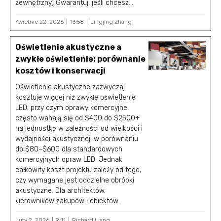
zewnętrzny) Gwarantuj, jeśli chcesz...
Kwietnie 22, 2026
13:58
Lingjing Zhang
Oświetlenie akustyczne a
zwykłe oświetlenie: porównanie
kosztów i konserwacji
Oświetlenie akustyczne zazwyczaj
kosztuje więcej niż zwykłe oświetlenie
LED, przy czym oprawy komercyjne
często wahają się od $400 do $2500+
na jednostkę w zależności od wielkości i
wydajności akustycznej, w porównaniu
do $80–$600 dla standardowych
komercyjnych opraw LED. Jednak
całkowity koszt projektu zależy od tego,
czy wymagane jest oddzielne obróbki
akustyczne. Dla architektów,
kierowników zakupów i obiektów...
Luty 2, 2026
9:11
Richard Liang