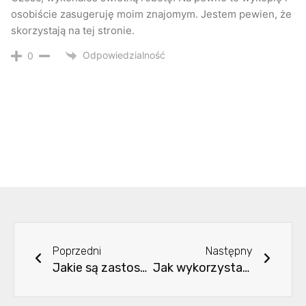
osobiście zasugeruję moim znajomym. Jestem pewien, że
skorzystają na tej stronie.
Odpowiedzialność
0
Poprzedni
Nastę
Poprzedni
Następny
Jakie są zastosowania świateł profilowych LED?
Jak wykorzystać profile aluminiowe do oświetlenia pośredniego?