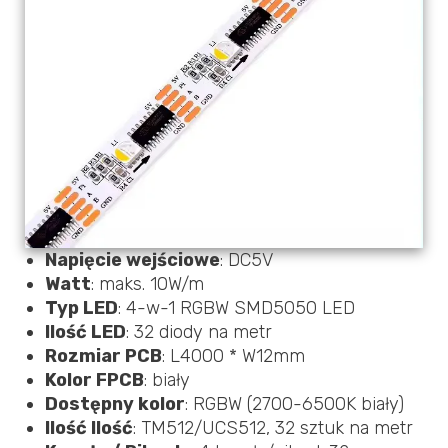
Napięcie wejściowe
: DC5V
Watt
: maks. 10W/m
Typ LED
: 4-w-1 RGBW SMD5050 LED
Ilość LED
: 32 diody na metr
Rozmiar PCB
: L4000 * W12mm
Kolor FPCB
: biały
Dostępny kolor
: RGBW (2700-6500K biały)
Ilość Ilość
: TM512/UCS512, 32 sztuk na metr