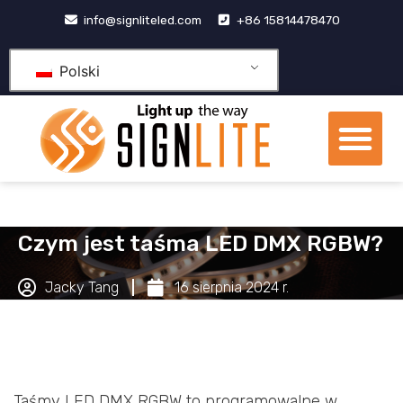
Przejdź
info@signliteled.com
+86 15814478470
do
treści
Polski
Me
Produkty OEM i ODM
Centrum wiedzy
Czym jest taśma LED DMX RGBW?
Jacky Tang
16 sierpnia 2024 r.
Taśmy LED DMX RGBW to programowalne w