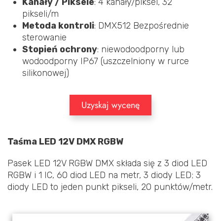
Kanały / Piksele
: 4 kanały/piksel, 32
pikseli/m
Metoda kontroli
: DMX512 Bezpośrednie
sterowanie
Stopień ochrony
: niewodoodporny lub
wodoodporny IP67 (uszczelniony w rurce
silikonowej)
Uzyskaj wycenę
Taśma LED 12V DMX RGBW
Pasek LED 12V RGBW DMX składa się z 3 diod LED
RGBW i 1 IC, 60 diod LED na metr, 3 diody LED; 3
diody LED to jeden punkt pikseli, 20 punktów/metr.