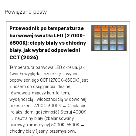
Powiązane posty
Przewodnik po temperaturze
barwowej światła LED (2700K–
6500K): ciepły biały vs chłodny
biały, jak wybrać odpowiedni
CCT (2026)
Temperatura barwowa LED określa, jak
światło wygląda i czuje się – wybór
odpowiedniego CCT (2700K–6500K) jest
kluczem do osiągnięcia idealnej
równowagi między komfortem,
wydajnością i widocznością w dowolnej
przestrzeni. 2700K–3000K → Ciepła biel
(relaks, dom, gościnność) Steruj 4000K
→ neutralny biały (zbalansowany,
biurowy, komercyjny) 5000K–6500K →
chłodny biały (jasny, przemysłowy,