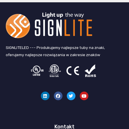
SIGNLITELED --- Produkujemy najlepsze tuby na znaki,
oferujemy najlepsze rozwiązania w zakresie znaków
L
F
Ś
Y
i
a
w
o
n
c
i
u
k
e
e
t
e
b
r
u
d
o
g
b
i
o
o
e
n
k
t
Kontakt