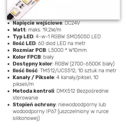
Napięcie wejściowe
: DC24V
Watt
: maks. 19,2W/m
Typ LED
: 4-w-1 RGBW SMD5050 LED
Ilość LED
: 60 diod LED na metr
Rozmiar PCB
: L5000 * W10mm
Kolor FPCB
: biały
Dostępny kolor
: RGBW (2700-6500K biały)
Ilość Ilość
: TM512/UCS512, 10 sztuk na metr
Kanały / Piksele
: 4 kanały/piksel, 10
pikseli/m
Metoda kontroli
: DMX512 Bezpośrednie
sterowanie
Stopień ochrony
: niewodoodporny lub
wodoodporny IP67 (uszczelniony w rurce
silikonowej)