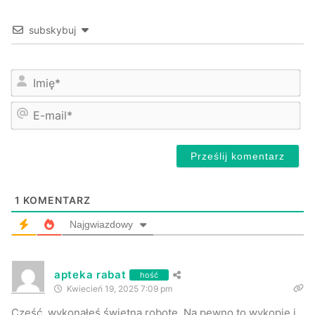
subskybuj
Na
E-
mai
1
KOMENTARZ
Najgwiazdowy
apteka rabat
hość
Kwiecień 19, 2025 7:09 pm
Cześć, wykonałeś świetną robotę. Na pewno to wykopię i