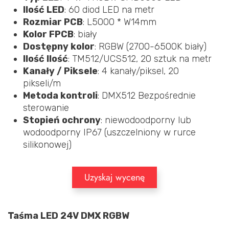
Ilość LED
: 60 diod LED na metr
Rozmiar PCB
: L5000 * W14mm
Kolor FPCB
: biały
Dostępny kolor
: RGBW (2700-6500K biały)
Ilość Ilość
: TM512/UCS512, 20 sztuk na metr
Kanały / Piksele
: 4 kanały/piksel, 20
pikseli/m
Metoda kontroli
: DMX512 Bezpośrednie
sterowanie
Stopień ochrony
: niewodoodporny lub
wodoodporny IP67 (uszczelniony w rurce
silikonowej)
Uzyskaj wycenę
Taśma LED 24V DMX RGBW