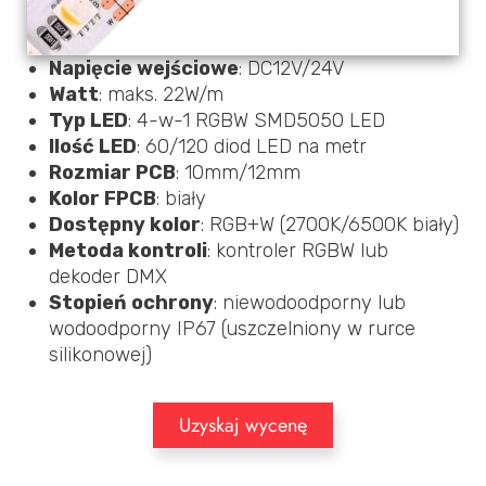
Napięcie wejściowe
: DC12V/24V
Watt
: maks. 22W/m
Typ LED
: 4-w-1 RGBW SMD5050 LED
Ilość LED
: 60/120 diod LED na metr
Rozmiar PCB
: 10mm/12mm
Kolor FPCB
: biały
Dostępny kolor
: RGB+W (2700K/6500K biały)
Metoda kontroli
: kontroler RGBW lub
dekoder DMX
Stopień ochrony
: niewodoodporny lub
wodoodporny IP67 (uszczelniony w rurce
silikonowej)
Uzyskaj wycenę