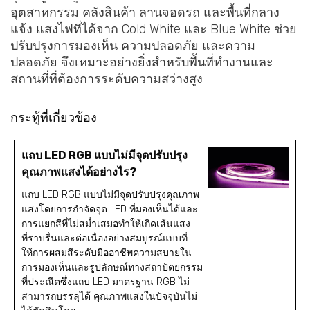
อุตสาหกรรม คลังสินค้า ลานจอดรถ และพื้นที่กลาง
แจ้ง แสงไฟที่ได้จาก Cold White และ Blue White ช่วย
ปรับปรุงการมองเห็น ความปลอดภัย และความ
ปลอดภัย จึงเหมาะอย่างยิ่งสำหรับพื้นที่ทำงานและ
สถานที่ที่ต้องการระดับความสว่างสูง
กระทู้ที่เกี่ยวข้อง
แถบ LED RGB แบบไม่มีจุดปรับปรุง
คุณภาพแสงได้อย่างไร?
แถบ LED RGB แบบไม่มีจุดปรับปรุงคุณภาพ
แสงโดยการกำจัดจุด LED ที่มองเห็นได้และ
การแยกสีที่ไม่สม่ำเสมอทำให้เกิดเส้นแสง
ที่ราบรื่นและต่อเนื่องอย่างสมบูรณ์แบบที่
ให้การผสมสีระดับมืออาชีพความสบายใน
การมองเห็นและรูปลักษณ์ทางสถาปัตยกรรม
ที่ประณีตซึ่งแถบ LED มาตรฐาน RGB ไม่
สามารถบรรลุได้ คุณภาพแสงในปัจจุบันไม่