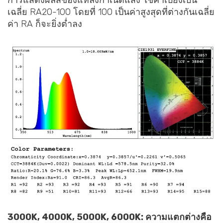
การแสดงผลสีของแหล่งกำเนิดแสง ใช้ค่าเบี่ยงเบน
เฉลี่ย RA20-100 โดยที่ 100 เป็นค่าสูงสุดที่ต่างกันเฉลี่ย
ค่า RA ก็จะยิ่งต่ำลง
3000K, 4000K, 5000K, 6000K: ความแตกต่างคือ