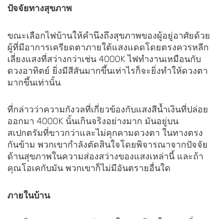
ปัจจัยทางสุขภาพ
ขณะเลือกไฟบ้านให้คำนึงถึงสุขภาพของผู้อยู่อาศัยด้วย
ผู้ที่มีอาการเครียดตาภายใต้แสงแดดโดยตรงควรหลีก
เลี่ยงแสงที่สว่างกว่าเช่น 4000K ไฟทำงานเหมือนกับ
ดวงอาทิตย์ ยิ่งมีสีสันมากขึ้นเท่าไรก็จะยิ่งทำให้ดวงตา
มากขึ้นเท่านั้น
ที่กล่าวว่าความกังวลที่เกี่ยวข้องกับแสงสีน้ำเงินที่ปล่อย
ออกมา 4000K นั้นเกินจริงอย่างมาก มันอยู่บน
สเปกตรัมที่ขาวกว่าและไม่คุกคามดวงตา ในทางตรง
กันข้าม พวกเขากำลังตัดสินใจโดยพิจารณาจากปัจจัย
ด้านสุขภาพในความส่องสว่างของแสงเหล่านี้ และถ้า
คุณโอเคกับมัน พวกเขาก็ไม่มีอันตรายอื่นใด
ภายในบ้าน