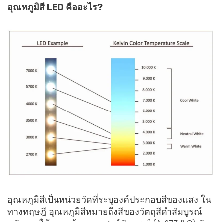
อุณหภูมิสี LED คืออะไร?
อุณหภูมิสีเป็นหน่วยวัดที่ระบุองค์ประกอบสีของแสง ใน
ทางทฤษฎี อุณหภูมิสีหมายถึงสีของวัตถุสีดำสัมบูรณ์