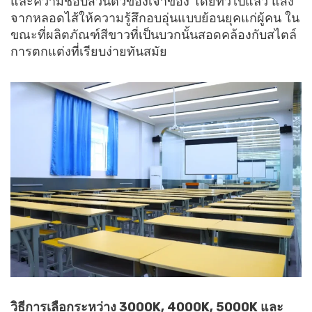
และความชอบส่วนตัวของเจ้าของ โดยทั่วไปแล้ว แสง
จากหลอดไส้ให้ความรู้สึกอบอุ่นแบบย้อนยุคแก่ผู้คน ใน
ขณะที่ผลิตภัณฑ์สีขาวที่เป็นบวกนั้นสอดคล้องกับสไตล์
การตกแต่งที่เรียบง่ายทันสมัย
วิธีการเลือกระหว่าง 3000K, 4000K, 5000K และ