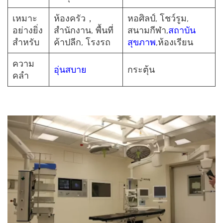
เหมาะ
ห้องครัว，
หอศิลป์, โชว์รูม,
อย่างยิ่ง
สำนักงาน, พื้นที่
สนามกีฬา,
สถาบัน
สำหรับ
ค้าปลีก, โรงรถ
สุขภาพ
,ห้องเรียน
ความ
อุ่นสบาย
กระตุ้น
คลำ