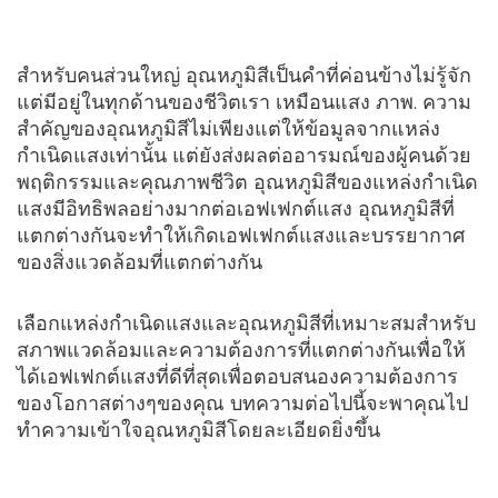
สำหรับคนส่วนใหญ่ อุณหภูมิสีเป็นคำที่ค่อนข้างไม่รู้จัก
แต่มีอยู่ในทุกด้านของชีวิตเรา เหมือนแสง ภาพ. ความ
สำคัญของอุณหภูมิสีไม่เพียงแต่ให้ข้อมูลจากแหล่ง
กำเนิดแสงเท่านั้น แต่ยังส่งผลต่ออารมณ์ของผู้คนด้วย
พฤติกรรมและคุณภาพชีวิต อุณหภูมิสีของแหล่งกำเนิด
แสงมีอิทธิพลอย่างมากต่อเอฟเฟกต์แสง อุณหภูมิสีที่
แตกต่างกันจะทำให้เกิดเอฟเฟกต์แสงและบรรยากาศ
ของสิ่งแวดล้อมที่แตกต่างกัน
เลือกแหล่งกำเนิดแสงและอุณหภูมิสีที่เหมาะสมสำหรับ
สภาพแวดล้อมและความต้องการที่แตกต่างกันเพื่อให้
ได้เอฟเฟกต์แสงที่ดีที่สุดเพื่อตอบสนองความต้องการ
ของโอกาสต่างๆของคุณ บทความต่อไปนี้จะพาคุณไป
ทำความเข้าใจอุณหภูมิสีโดยละเอียดยิ่งขึ้น