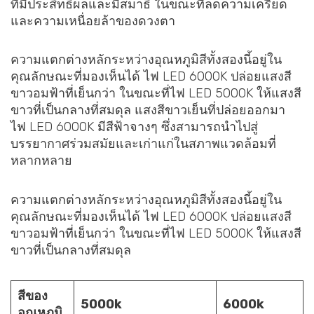
ที่มีประสิทธิผลและมีสมาธิ ในขณะที่ลดความเครียด
และความเหนื่อยล้าของดวงตา
ความแตกต่างหลักระหว่างอุณหภูมิสีทั้งสองนี้อยู่ใน
คุณลักษณะที่มองเห็นได้ ไฟ LED 6000K ปล่อยแสงสี
ขาวอมฟ้าที่เย็นกว่า ในขณะที่ไฟ LED 5000K ให้แสงสี
ขาวที่เป็นกลางที่สมดุล แสงสีขาวเย็นที่ปล่อยออกมา
ไฟ LED 6000K มีสีฟ้าจางๆ ซึ่งสามารถนำไปสู่
บรรยากาศร่วมสมัยและเก่าแก่ในสภาพแวดล้อมที่
หลากหลาย
ความแตกต่างหลักระหว่างอุณหภูมิสีทั้งสองนี้อยู่ใน
คุณลักษณะที่มองเห็นได้ ไฟ LED 6000K ปล่อยแสงสี
ขาวอมฟ้าที่เย็นกว่า ในขณะที่ไฟ LED 5000K ให้แสงสี
ขาวที่เป็นกลางที่สมดุล
สีของ
5
000k
6
000k
อุณหภูมิ