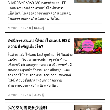
CHARDSMD6060 160 องศาลำแสง LED
แถบพร้อมเลนส์สำหรับแบ็คไลท์สำหรับ
แบ็คไลท์, ไฟส่องสว่างจากแหล่งกำเนิดแสง,
วัดแสงจากแหล่งกำเนิดแสง, วัดใน...
‘9, 2025
17:26 น
เอเลน จู้
ดัชนีการเรนเดอร์สีของไฟแถบ LED มี
ความสำคัญเพียงใด?
ในด้านแสง ไฟแถบ LED ถูกนำมาใช้กันอย่าง
แพร่หลายในสถานการณ์ต่างๆ เช่น บ้าน
เชิงพาณิชย์ และอุตสาหกรรม เนื่องจากข้อดี
ของการอนุรักษ์พลังงาน ความยืดหยุ่น และ
อายุการใช้งานยาวนาน ดัชนีการแสดงผลสี
(CRI) ตัวบ่งชี้หลักสำหรับการวัดความ
สามารถของแหล่งกำเนิดแสงเพื่อ...
‘3, 2025
17:27 น
เอเลน จู้
我的空间需要多少流明