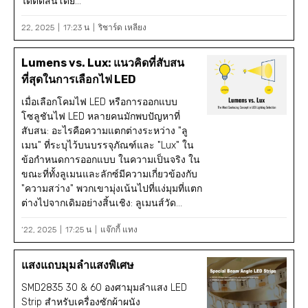
ได้ตัดสินโดย...
22, 2025
17:23 น
ริชาร์ด เหลียง
Lumens vs. Lux: แนวคิดที่สับสน
ที่สุดในการเลือกไฟ LED
เมื่อเลือกโคมไฟ LED หรือการออกแบบ
โซลูชันไฟ LED หลายคนมักพบปัญหาที่
สับสน: อะไรคือความแตกต่างระหว่าง "ลู
เมน" ที่ระบุไว้บนบรรจุภัณฑ์และ "Lux" ใน
ข้อกำหนดการออกแบบ ในความเป็นจริง ใน
ขณะที่ทั้งลูเมนและลักซ์มีความเกี่ยวข้องกับ
"ความสว่าง" พวกเขามุ่งเน้นไปที่แง่มุมที่แตก
ต่างไปจากเดิมอย่างสิ้นเชิง: ลูเมนส์วัด...
‘22, 2025
17:25 น
แจ๊กกี้ แทง
แสงแถบมุมลำแสงพิเศษ
SMD2835 30 & 60 องศามุมลำแสง LED
Strip สำหรับเครื่องซักผ้าผนัง