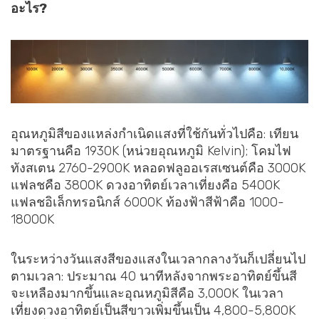
อะไร?
อุณหภูมิสีของแหล่งกำเนิดแสงที่ใช้กันทั่วไปคือ: เทียน
มาตรฐานคือ 1930K (หน่วยอุณหภูมิ Kelvin); โคมไฟ
ทังสเตน 2760-2900K หลอดฟลูออเรสเซนต์คือ 3000K
แฟลชคือ 3800K ดวงอาทิตย์เวลาเที่ยงคือ 5400K
แฟลชอิเล็กทรอนิกส์ 6000K ท้องฟ้าสีฟ้าคือ 1000-
18000K
ในระหว่างวันแสงสีของแสงในเวลากลางวันก็เปลี่ยนไป
ตามเวลา: ประมาณ 40 นาทีหลังจากพระอาทิตย์ขึ้นสี
จะเหลืองมากขึ้นและอุณหภูมิสีคือ 3,000K ในเวลา
เที่ยงดวงอาทิตย์เป็นสีขาวเพิ่มขึ้นเป็น 4,800-5,800K