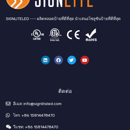
SIGNLITELED --- ผลิตหลอดป้ายที่ดีที่สุด นำเสนอโซลูชันป้ายที่ดีที่สุด
ลิ
เ
ท
ยู
ง
ฟ
วิ
ทู
ค์
ส
ต
ป
อิ
บุ๊
เ
น
ค
ต
อ
ร์
ติดต่อ
อีเมล: info@signliteled.com
โทร: +86 15814478470
วีแชท: +86 15814478470