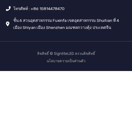
โทรศัพท์ : +86 15814478470
ชั้น 6 สวนอุตสาหกรรม Fuxinfa เขตอุตสาหกรรม Shuitian ที่ 4
เมือง Shiyan เมือง Shenzhen มณฑลกวางตุ้ง ประเทศจีน
ลิขสิทธิ์ © SignliteLED สงวนลิขสิทธิ์
นโยบายความเป็นส่วนตัว