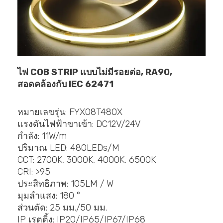
ไฟ COB STRIP แบบไม่มีรอยต่อ, RA90,
สอดคล้องกับ IEC 62471
หมายเลขรุ่น: FYX08T480X
แรงดันไฟฟ้าขาเข้า: DC12V/24V
กำลัง: 11W/m
ปริมาณ LED: 480LEDs/M
CCT: 2700K, 3000K, 4000K, 6500K
CRI: >95
ประสิทธิภาพ: 105LM / W
มุมลำแสง: 180 °
ส่วนตัด: 25 มม./50 มม.
IP เรตติ้ง: IP20/IP65/IP67/IP68