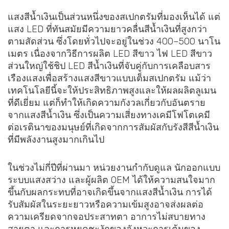
แสงสีน้ำเงินเป็นส่วนหนึ่งของสเปกตรัมที่มองเห็นได้ แต่
แสง LED ที่ทันสมัยมีความยาวคลื่นสีน้ำเงินที่สูงกว่า
ตามสัดส่วน ซึ่งโดยทั่วไปจะอยู่ในช่วง 400–500 นาโน
เมตร เนื่องจากวิธีการผลิต LED สีขาว ไฟ LED สีขาว
ส่วนใหญ่ใช้ชิป LED สีน้ำเงินที่จับคู่กับการเคลือบสาร
เรืองแสงเพื่อสร้างแสงสีขาวแบบเต็มสเปกตรัม แม้ว่า
เทคโนโลยีนี้จะให้ประสิทธิภาพสูงและให้ผลผลิตลูเมน
ที่ดีเยี่ยม แต่ก็ทำให้เกิดความกังวลเกี่ยวกับอันตราย
จากแสงสีน้ำเงิน ซึ่งเป็นความเสี่ยงทางเคมีโฟโตเคมี
ต่อเรตินาของมนุษย์ที่เกิดจากการสัมผัสกับรังสีสีน้ำเงิน
ที่มีพลังงานสูงมากเกินไป
ในช่วงไม่กี่ปีที่ผ่านมา หน่วยงานกำกับดูแล นักออกแบบ
ระบบแสงสว่าง และผู้ผลิต OEM ได้ให้ความสนใจมาก
ขึ้นกับผลกระทบที่อาจเกิดขึ้นจากแสงสีน้ำเงิน การได้
รับสัมผัสในระยะยาวหรือความเข้มสูงอาจส่งผลต่อ
ความเครียดจากจอประสาทตา อาการไม่สบายทาง