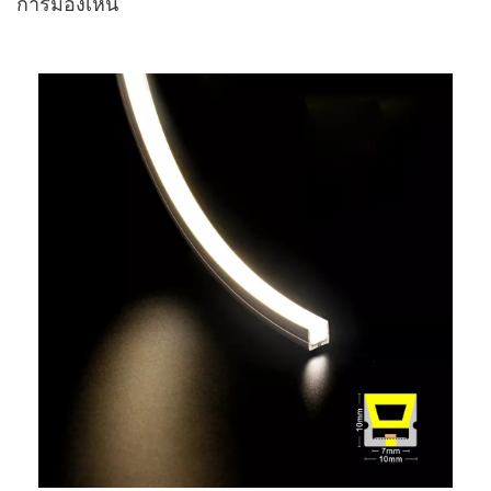
การมองเห็น