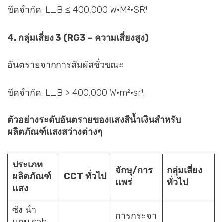
ขีดจำกัด: L_B ≤ 400,000 W·M²·SR¹
4. กลุ่มเสี่ยง 3 (RG3 – ความเสี่ยงสูง)
อันตรายจากการสัมผัสชั่วขณะ
ขีดจำกัด: L_B > 400,000 W·m²·sr¹.
ตัวอย่างระดับอันตรายของแสงสีน้ำเงินสำหรับ
ผลิตภัณฑ์แสงสว่างต่างๆ
ประเภท
จักษุ/การ
กลุ่มเสี่ยง
ผลิตภัณฑ์
CCT ทั่วไป
แพร่
ทั่วไป
แสง
ซัง นำ
การกระจา
แถบ cob