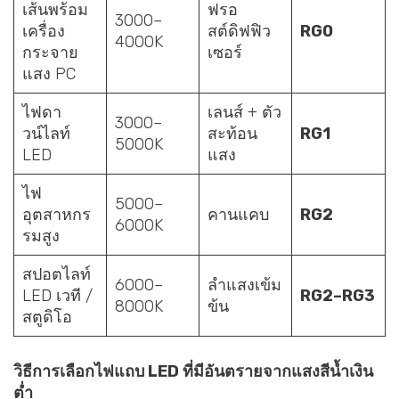
เส้นพร้อม
ฟรอ
3000–
เครื่อง
สต์ดิฟฟิว
RG0
4000K
กระจาย
เซอร์
แสง PC
ไฟดา
เลนส์ + ตัว
3000–
วน์ไลท์
สะท้อน
RG1
5000K
LED
แสง
ไฟ
5000–
อุตสาหกร
คานแคบ
RG2
6000K
รมสูง
สปอตไลท์
6000–
ลำแสงเข้ม
LED เวที /
RG2–RG3
8000K
ข้น
สตูดิโอ
วิธีการเลือกไฟแถบ LED ที่มีอันตรายจากแสงสีน้ำเงิน
ต่ำ