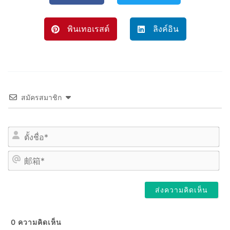
พินเทอเรสต์
ลิงค์อิน
สมัครสมาชิก
姓
名
*
邮
箱
*
0
ความคิดเห็น