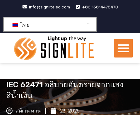
跳
info@signliteled.com
+86 15814478470
至
内
ไทย
容
เมน
ผลิตภัณฑ์ OEM และ ODM
ศูนย์รวมความรู้
เกี่ยวกับเรา
IEC 62471 อธิบายอันตรายจากแสง
สีน้ำเงิน
สตีเว่น ควน
23, 2025