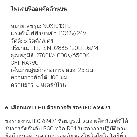
ไฟแถบนีออนดัดด้านบน
หมายเลขรุ่น: NQX1010TC
แรงดันไฟฟ้าขาเข้า: DC12V/24V
วัตต์: 8 วัตต์/เมตร
ปริมาณ LED: SMD2835 120LEDs/M
อุณหภูมิสี: 2700K/4000K/6500K
CRI: RA>80
เส้นผ่านศูนย์กลางการดัดงอ: 25 มม
ความยาวตัดได้: 100 มม
ความยาว: 5 เมตร/ม้วน
6. เลือกแถบ LED ด้วยการรับรอง IEC 62471
ขอรายงาน IEC 62471 ที่สมบูรณ์เสมอ ผลิตภัณฑ์ที่ได้
รับการจัดอันดับ RG0 หรือ RG1 รับรองการปฏิบัติตาม
ข้อกำหนดด้านความปลอดภัยของโฟโตไบโอโลยีทั่ว