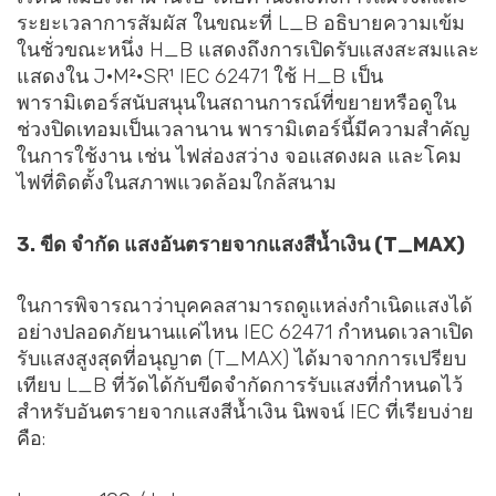
ระยะเวลาการสัมผัส ในขณะที่ L_B อธิบายความเข้ม
ในชั่วขณะหนึ่ง H_B แสดงถึงการเปิดรับแสงสะสมและ
แสดงใน J·M²·SR¹ IEC 62471 ใช้ H_B เป็น
พารามิเตอร์สนับสนุนในสถานการณ์ที่ขยายหรือดูใน
ช่วงปิดเทอมเป็นเวลานาน พารามิเตอร์นี้มีความสำคัญ
ในการใช้งาน เช่น ไฟส่องสว่าง จอแสดงผล และโคม
ไฟที่ติดตั้งในสภาพแวดล้อมใกล้สนาม
3. ขีด จำกัด แสงอันตรายจากแสงสีน้ำเงิน (T_MAX)
ในการพิจารณาว่าบุคคลสามารถดูแหล่งกำเนิดแสงได้
อย่างปลอดภัยนานแค่ไหน IEC 62471 กำหนดเวลาเปิด
รับแสงสูงสุดที่อนุญาต (T_MAX) ได้มาจากการเปรียบ
เทียบ L_B ที่วัดได้กับขีดจำกัดการรับแสงที่กำหนดไว้
สำหรับอันตรายจากแสงสีน้ำเงิน นิพจน์ IEC ที่เรียบง่าย
คือ: