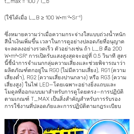
t_max = 100 / l_b
(ใช้ได้เมื่อ L_B ≥ 100 W·m⁻²·Sr⁻¹)
ซึ่งหมายความว่าเมื่อความกระจ่างใสแบบถ่วงน้ำหนัก
สีน้ำเงินเพิ่มขึ้น เวลาในการดูอย่างปลอดภัยที่อนุญาต
จะลดลงอย่างรวดเร็ว ตัวอย่างเช่น ถ้า L_B คือ 200
W·m²·SR¹ การเปิดรับแสงสูงสุดจะอยู่ที่ 0.5 วินาที สูตร
นี้ชี้นำการจำแนกกลุ่มความเสี่ยงและช่วยพิจารณาว่า
ผลิตภัณฑ์ตกอยู่ใน RG0 (ไม่มีความเสี่ยง), RG1 (ความ
เสี่ยงต่ำ), RG2 (ความเสี่ยงปานกลาง) หรือ RG3 (ความ
เสี่ยงสูง) ในไฟ LED—โดยเฉพาะอย่างยิ่งแถบและ
โมดูลที่ออกแบบมาสำหรับการดูโดยตรง—การปฏิบัติ
ตามเกณฑ์ T_MAX เป็นสิ่งสำคัญสำหรับการรับรอง
การใช้งานที่ปลอดภัยและการปฏิบัติตามกฎระเบียบ