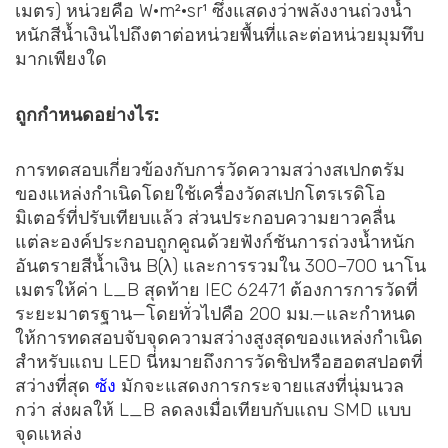
เมตร) หน่วยคือ W·m²·sr¹ ซึ่งแสดงว่าพลังงานถ่วงน้ำ
หนักสีน้ำเงินไปถึงตาต่อหน่วยพื้นที่และต่อหน่วยมุมทึบ
มากเพียงใด
ถูกกำหนดอย่างไร:
การทดสอบเกี่ยวข้องกับการวัดความสว่างสเปกตรัม
ของแหล่งกำเนิดโดยใช้เครื่องวัดสเปกโตรเรดิโอ
มิเตอร์ที่ปรับเทียบแล้ว ส่วนประกอบความยาวคลื่น
แต่ละองค์ประกอบถูกคูณด้วยฟังก์ชันการถ่วงน้ำหนัก
อันตรายสีน้ำเงิน B(λ) และการรวมใน 300–700 นาโน
เมตรให้ค่า L_B สุดท้าย IEC 62471 ต้องการการวัดที่
ระยะมาตรฐาน—โดยทั่วไปคือ 200 มม.—และกำหนด
ให้การทดสอบจับจุดความสว่างสูงสุดของแหล่งกำเนิด
สำหรับแถบ LED นี่หมายถึงการวัดชิปหรือฮอตสปอตที่
สว่างที่สุด
ซัง
มักจะแสดงการกระจายแสงที่นุ่มนวล
กว่า ส่งผลให้ L_B ลดลงเมื่อเทียบกับแถบ SMD แบบ
จุดแหล่ง