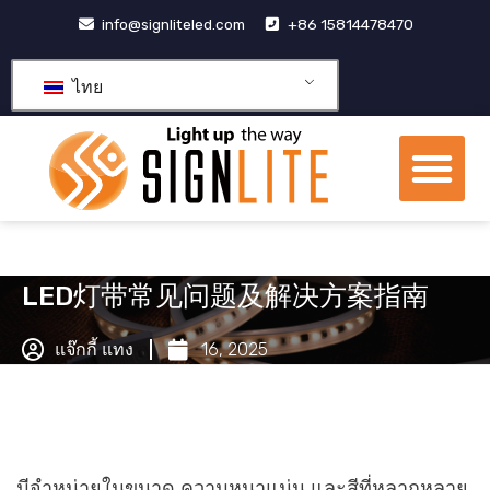
跳
info@signliteled.com
+86 15814478470
至
内
ไทย
容
เมน
ผลิตภัณฑ์ OEM และ ODM
ศูนย์รวมความรู้
เกี่ยวกับเรา
LED灯带常见问题及解决方案指南
แจ๊กกี้ แทง
16, 2025
มีจำหน่ายในขนาด ความหนาแน่น และสีที่หลากหลาย