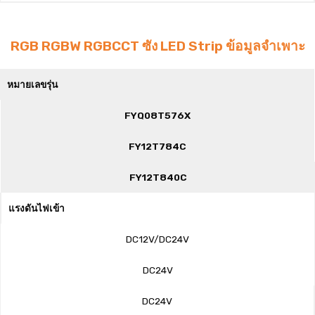
RGB RGBW RGBCCT ซัง LED Strip ข้อมูลจำเพาะ
หมายเลขรุ่น
FYQ08T576X
FY12T784C
FY12T840C
แรงดันไฟเข้า
DC12V/DC24V
DC24V
DC24V