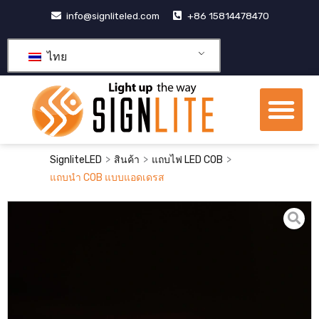
跳
info@signliteled.com
+86 15814478470
至
内
ไทย
容
เมน
ผลิตภัณฑ์ OEM และ ODM
ศูนย์รวมความรู้
เกี่ยวกับเรา
>
>
>
SignliteLED
สินค้า
แถบไฟ LED COB
แถบนำ COB แบบแอดเดรส