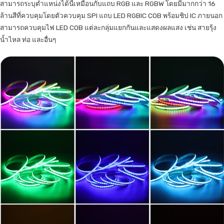
สามารถระบุตำแหน่งได้นี้เหมือนกับแถบ RGB และ RGBW โดยมีมากกว่า 16
ล้านสีที่ควบคุมโดยตัวควบคุม SPI แถบ LED RGBIC COB พร้อมชิป IC ภายนอก
สามารถควบคุมไฟ LED COB แต่ละกลุ่มแยกกันและแสดงผลแสง เช่น สายรุ้ง
น้ำไหล ท่อ และอื่นๆ