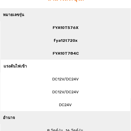
หมายเลขรุ่น
FYA10T576X
fya12t720x
FYA10T784C
แรงดันไฟเข้า
DC12V/DC24V
DC12V/DC24V
DC24V
อำนาจ
8 วัตต์/ม., 16 วัตต์/ม.