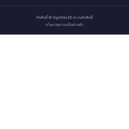
ลิขสิทธิ์ © SignliteLED สงวนลิขสิทธิ์
นโยบายความเป็นส่วนตัว