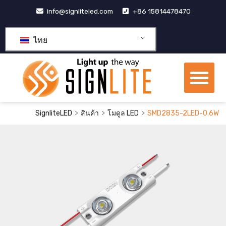
跳
info@signliteled.com
+86 15814478470
至
内
ไทย
容
เมน
ผลิตภัณฑ์ OEM และ ODM
ศูนย์รวมความรู้
เกี่ยวกับเรา
>
>
>
SignliteLED
สินค้า
โมดูล LED
SMD2835-2LED-0.6W