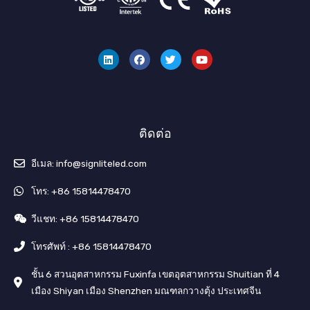
ลิ
เ
ท
ยู
ง
ฟ
วิ
ทู
ค์
ส
ต
ป
อิ
บุ๊
เ
น
ค
ต
อ
ร์
ติดต่อ
อีเมล: info@signliteled.com
โทร: +86 15814478470
วีแชท: +86 15814478470
โทรศัพท์ : +86 15814478470
ชั้น 6 สวนอุตสาหกรรม Fuxinfa เขตอุตสาหกรรม Shuitian ที่ 4
เมือง Shiyan เมือง Shenzhen มณฑลกวางตุ้ง ประเทศจีน