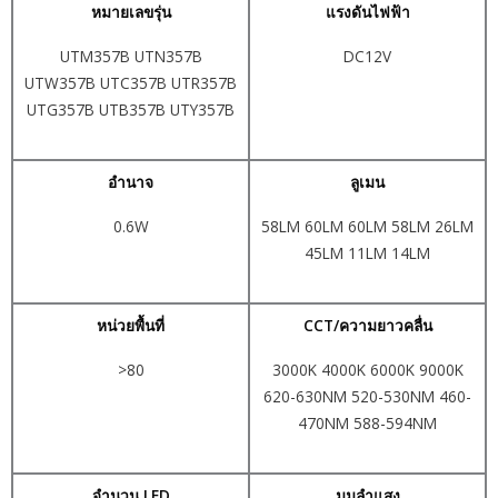
หมายเลขรุ่น
แรงดันไฟฟ้า
UTM357B UTN357B
DC12V
UTW357B UTC357B UTR357B
UTG357B UTB357B UTY357B
อำนาจ
ลูเมน
0.6W
58LM 60LM 60LM 58LM 26LM
45LM 11LM 14LM
หน่วยพื้นที่
CCT/ความยาวคลื่น
>80
3000K 4000K 6000K 9000K
620-630NM 520-530NM 460-
470NM 588-594NM
จำนวน LED
มุมลำแสง