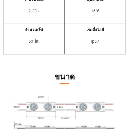
2LEDs
160°
จำนวน/โซ่
เรตติ้งไอพี
50 ชิ้น
ip67
ขนาด