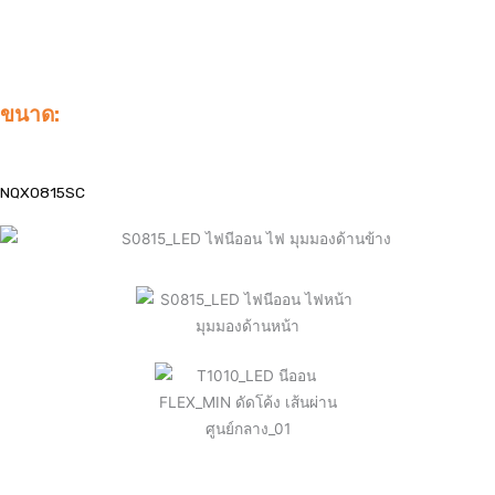
ขนาด:
NQX0815SC