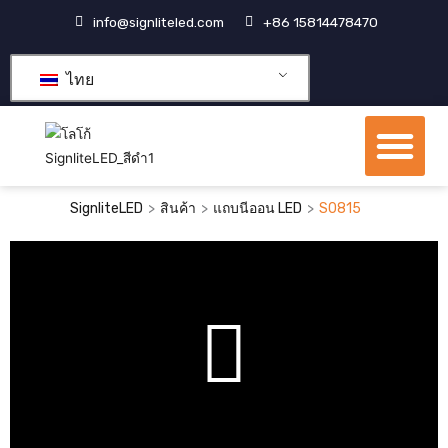
跳
info@signliteled.com
+86 15814478470
至
内
ไทย
容
เมน
ผลิตภัณฑ์ OEM และ ODM
ศูนย์รวมความรู้
เกี่ยวกับเรา
>
>
>
SignliteLED
สินค้า
แถบนีออน LED
S0815
เล่น
วิดีโ