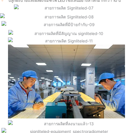
ปลูกฝังป้ายและผลิตภัณฑ์ไฟ LED เชิงเส้นอย่างล้ำลึกมากกว่า 10 ปี