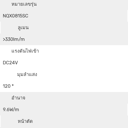
หมายเลขรุ่น
NQX0815SC
ลูเมน
>330lm/m
แรงดันไฟเข้า
DC24V
มุมลำแสง
120 °
อำนาจ
9.6W/m
หน้าตัด