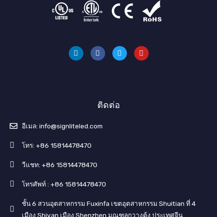
ลิ
เ
ท
ยู
ง
ฟ
วิ
ทู
ค์
ส
ต
ป
อิ
บุ๊
เ
น
ค
ต
อ
ร์
ติดต่อ
อีเมล: info@signliteled.com
โทร: +86 15814478470
วีแชท: +86 15814478470
โทรศัพท์ : +86 15814478470
ชั้น 6 สวนอุตสาหกรรม Fuxinfa เขตอุตสาหกรรม Shuitian ที่ 4
เมือง Shiyan เมือง Shenzhen มณฑลกวางตุ้ง ประเทศจีน