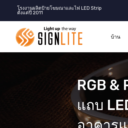
跳
โรงงานผลิตป้ายโฆษณาและไฟ LED Strip
至
ตั้งแต่ปี 2011
内
容
บ้าน
RGB & 
แถบ LED 
อาคารแ