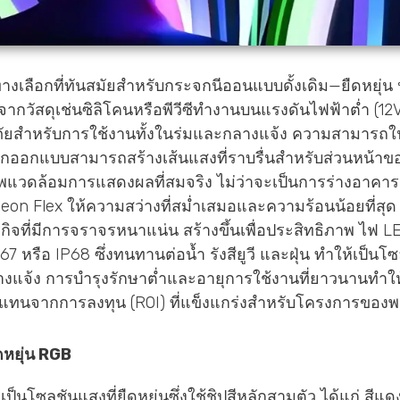
างเลือกที่ทันสมัยสำหรับกระจกนีออนแบบดั้งเดิม—ยืดหยุ่
กวัสดุเช่นซิลิโคนหรือพีวีซีทำงานบนแรงดันไฟฟ้าต่ำ (12V
ดภัยสำหรับการใช้งานทั้งในร่มและกลางแจ้ง ความสามารถ
ักออกแบบสามารถสร้างเส้นแสงที่ราบรื่นสำหรับส่วนหน้าข
าพแวดล้อมการแสดงผลที่สมจริง ไม่ว่าจะเป็นการร่างอาคาร
eon Flex ให้ความสว่างที่สม่ำเสมอและความร้อนน้อยที่สุ
จที่มีการจราจรหนาแน่น สร้างขึ้นเพื่อประสิทธิภาพ ไฟ L
7 หรือ IP68 ซึ่งทนทานต่อน้ำ รังสียูวี และฝุ่น ทำให้เป็นโซลูช
แจ้ง การบำรุงรักษาต่ำและอายุการใช้งานที่ยาวนานทำให้มั
บแทนจากการลงทุน (ROI) ที่แข็งแกร่งสำหรับโครงการของ
หยุ่น RGB
นโซลูชันแสงที่ยืดหยุ่นซึ่งใช้ชิปสีหลักสามตัว ได้แก่ สีแดง