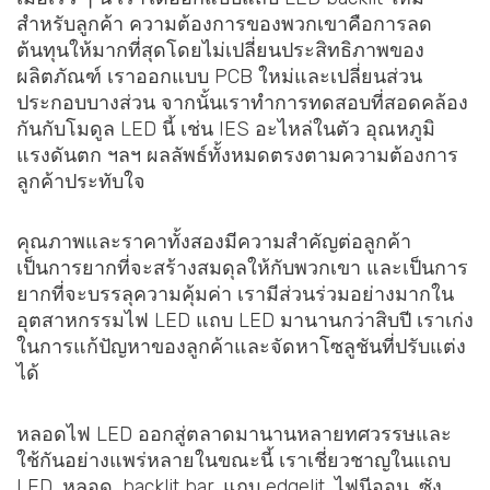
สำหรับลูกค้า ความต้องการของพวกเขาคือการลด
ต้นทุนให้มากที่สุดโดยไม่เปลี่ยนประสิทธิภาพของ
ผลิตภัณฑ์ เราออกแบบ PCB ใหม่และเปลี่ยนส่วน
ประกอบบางส่วน จากนั้นเราทำการทดสอบที่สอดคล้อง
กันกับโมดูล LED นี้ เช่น IES อะไหล่ในตัว อุณหภูมิ
แรงดันตก ฯลฯ ผลลัพธ์ทั้งหมดตรงตามความต้องการ
ลูกค้าประทับใจ
คุณภาพและราคาทั้งสองมีความสำคัญต่อลูกค้า
เป็นการยากที่จะสร้างสมดุลให้กับพวกเขา และเป็นการ
ยากที่จะบรรลุความคุ้มค่า เรามีส่วนร่วมอย่างมากใน
อุตสาหกรรมไฟ LED แถบ LED มานานกว่าสิบปี เราเก่ง
ในการแก้ปัญหาของลูกค้าและจัดหาโซลูชันที่ปรับแต่ง
ได้
หลอดไฟ LED ออกสู่ตลาดมานานหลายทศวรรษและ
ใช้กันอย่างแพร่หลายในขณะนี้ เราเชี่ยวชาญในแถบ
LED, หลอด, backlit bar, แถบ edgelit, ไฟนีออน, ซัง ,