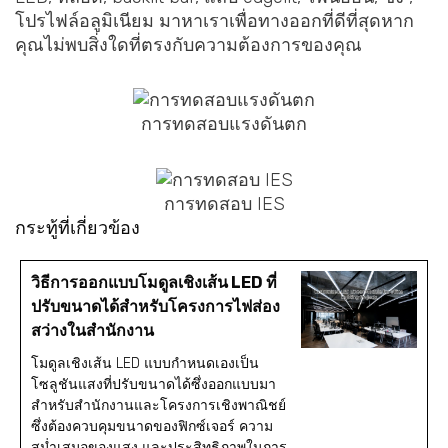
โปรไฟล์อลูมิเนียม มาหาเราเพื่อทางออกที่ดีที่สุดหาก
คุณไม่พบสิ่งใดที่ตรงกับความต้องการของคุณ
การทดสอบแรงดันตก
การทดสอบ IES
กระทู้ที่เกี่ยวข้อง
วิธีการออกแบบโมดูลเชิงเส้น LED ที่
ปรับขนาดได้สำหรับโครงการไฟส่อง
สว่างในสำนักงาน
โมดูลเชิงเส้น LED แบบกำหนดเองเป็น
โซลูชันแสงที่ปรับขนาดได้ซึ่งออกแบบมา
สำหรับสำนักงานและโครงการเชิงพาณิชย์
ซึ่งต้องควบคุมขนาดของฟิกซ์เจอร์ ความ
สม่ำเสมอของแสง และประสิทธิภาพในการ