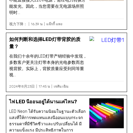
不能直接接入220V电源，需经电力转换才
能发光。因此，当您需要在无电源场所照
明时...
视力下降：
16:39 น
แจ๊กกี้ แทง
如何判断和选择LED灯带背胶的质
量？
在我们十余年的LED灯带产销经验中发现，
多数客户更关注灯带本身的光电参数而忽
视背胶。实际上，背胶质量应受到同等重
视...
2024年8月23日
17:45 น
เจสัน เฉิน
ไฟ LED นีออนอยู่ได้นานแค่ไหน?
LED Neon ได้รับความนิยมในฐานะตัวเลือก
แสงที่ให้การทดแทนแสงนีออนแบบกระจก
ธรรมดาที่มีชีวิตชีวาและปรับเปลี่ยนได้ มี
ความแข็งแรง มีประสิทธิภาพในการ