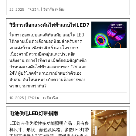
22, 2025
17:23 น
ริชาร์ด เหลียง
วิธีการเลือกแรงดันไฟฟ้าแถบไฟ LED?
ในการออกแบบแสงที่ทันสมัย แถบไฟ LED
ได้กลายเป็นตัวเลือกยอดนิยมสำหรับการ
ตกแต่งบ้าน เชิงพาณิชย์ และโครงการ
เนื่องจากมีความยืดหยุ่นและประหยัด
พลังงาน อย่างไรก็ตาม เมื่อต้องเผชิญกับข้อ
กำหนดแรงดันไฟฟ้าสองแบบของ 12V และ
24V ผู้บริโภคจำนวนมากมักพบว่าตัวเอง
สับสน: อันไหนเหมาะกับความต้องการของ
พวกเขามากกว่ากัน?
10, 2025
17:01 น
เจสัน เฉิน
电池供电LED灯带指南
LED灯带作为柔性多功能照明产品，具有多
样尺寸、形状、颜色及风格。多数LED灯带