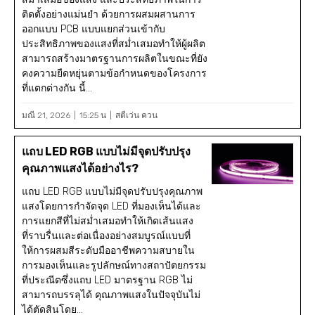
ติดตั้งอย่างแม่นยำ ด้วยการผสมผสานการ
ออกแบบ PCB แบบแยกส่วนเข้ากับ
ประสิทธิภาพของแสงที่สม่ำเสมอทำให้ผู้ผลิต
สามารถสร้างมาตรฐานการผลิตในขณะที่ยัง
คงความยืดหยุ่นตามข้อกำหนดของโครงการ
ที่แตกต่างกัน นี้...
มณี 21, 2026
15:25 น
สตีเว่น ควน
แถบ LED RGB แบบไม่มีจุดปรับปรุง
คุณภาพแสงได้อย่างไร?
แถบ LED RGB แบบไม่มีจุดปรับปรุงคุณภาพ
แสงโดยการกำจัดจุด LED ที่มองเห็นได้และ
การแยกสีที่ไม่สม่ำเสมอทำให้เกิดเส้นแสง
ที่ราบรื่นและต่อเนื่องอย่างสมบูรณ์แบบที่
ให้การผสมสีระดับมืออาชีพความสบายใน
การมองเห็นและรูปลักษณ์ทางสถาปัตยกรรม
ที่ประณีตซึ่งแถบ LED มาตรฐาน RGB ไม่
สามารถบรรลุได้ คุณภาพแสงในปัจจุบันไม่
ได้ตัดสินโดย...