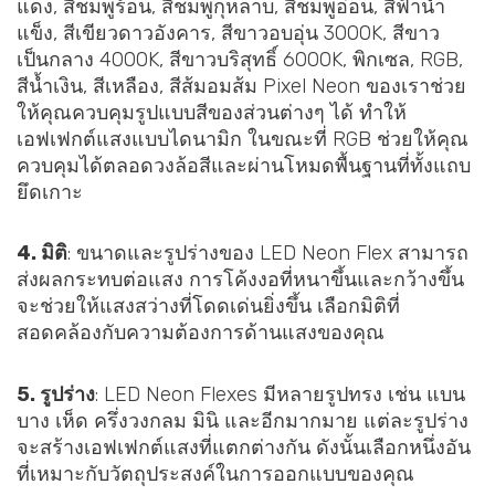
แดง, สีชมพูร้อน, สีชมพูกุหลาบ, สีชมพูอ่อน, สีฟ้าน้ำ
แข็ง, สีเขียวดาวอังคาร, สีขาวอบอุ่น 3000K, สีขาว
เป็นกลาง 4000K, สีขาวบริสุทธิ์ 6000K, พิกเซล, RGB,
สีน้ำเงิน, สีเหลือง, สีส้มอมส้ม Pixel Neon ของเราช่วย
ให้คุณควบคุมรูปแบบสีของส่วนต่างๆ ได้ ทำให้
เอฟเฟกต์แสงแบบไดนามิก ในขณะที่ RGB ช่วยให้คุณ
ควบคุมได้ตลอดวงล้อสีและผ่านโหมดพื้นฐานที่ทั้งแถบ
ยึดเกาะ
4. มิติ
: ขนาดและรูปร่างของ LED Neon Flex สามารถ
ส่งผลกระทบต่อแสง การโค้งงอที่หนาขึ้นและกว้างขึ้น
จะช่วยให้แสงสว่างที่โดดเด่นยิ่งขึ้น เลือกมิติที่
สอดคล้องกับความต้องการด้านแสงของคุณ
5. รูปร่าง
: LED Neon Flexes มีหลายรูปทรง เช่น แบน
บาง เห็ด ครึ่งวงกลม มินิ และอีกมากมาย แต่ละรูปร่าง
จะสร้างเอฟเฟกต์แสงที่แตกต่างกัน ดังนั้นเลือกหนึ่งอัน
ที่เหมาะกับวัตถุประสงค์ในการออกแบบของคุณ