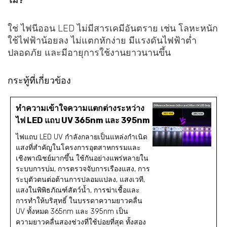
ไม่?
ใช่ ไฟนีออน LED ไม่มีสารเคมีอันตราย เช่น โลหะหนัก
ใช้ไฟฟ้าน้อยลง ไม่แตกหักง่าย มีแรงดันไฟฟ้าต่ำ
ปลอดภัย และมีอายุการใช้งานยาวนานขึ้น
กระทู้ที่เกี่ยวข้อง
ทำความเข้าใจความแตกต่างระหว่าง
ไฟ LED แถบ UV 365nm และ 395nm
ไฟแถบ LED UV กำลังกลายเป็นแหล่งกำเนิด
แสงที่สำคัญในโครงการอุตสาหกรรมและ
เชิงพาณิชย์มากขึ้น ใช้กันอย่างแพร่หลายใน
ระบบการบ่ม, การตรวจจับการเรืองแสง, การ
ระบุตัวตนต่อต้านการปลอมแปลง, แสงเวที,
แสงในพิพิธภัณฑ์สัตว์น้ำ, การฆ่าเชื้อและ
การทำให้บริสุทธิ์ ในบรรดาความยาวคลื่น
UV ทั้งหมด 365nm และ 395nm เป็น
ความยาวคลื่นสองช่วงที่ใช้บ่อยที่สุด ทั้งสอง