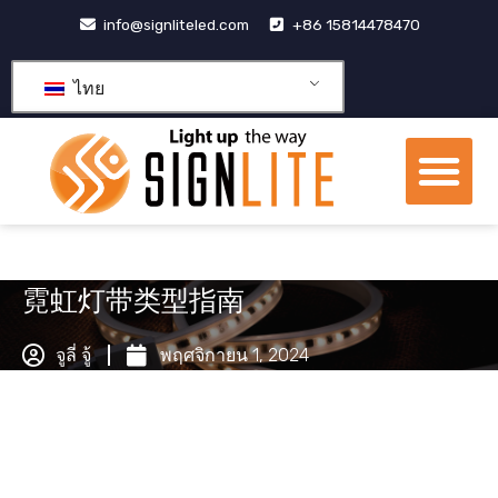
跳
info@signliteled.com
+86 15814478470
至
内
ไทย
容
เมน
ผลิตภัณฑ์ OEM และ ODM
ศูนย์รวมความรู้
เกี่ยวกับเรา
霓虹灯带类型指南
จูลี่ จู้
พฤศจิกายน 1, 2024