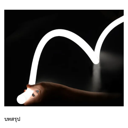
บทสรุป