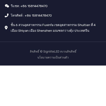
วีแชท: +86 15814478470
โทรศัพท์ : +86 15814478470
ชั้น 6 สวนอุตสาหกรรม Fuxinfa เขตอุตสาหกรรม Shuitian ที่ 4
เมือง Shiyan เมือง Shenzhen มณฑลกวางตุ้ง ประเทศจีน
ลิขสิทธิ์ © SignliteLED สงวนลิขสิทธิ์
นโยบายความเป็นส่วนตัว