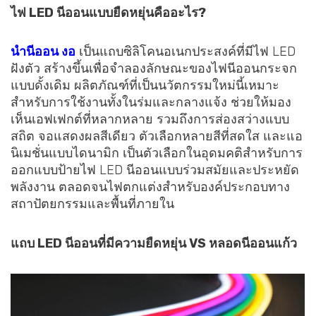
ไฟ LED นีออนแบบยืดหยุ่นคืออะไร?
นำนีออน
งอ
เป็นแถบซิลิโคนอเนกประสงค์ที่มีไฟ LED
ฝังตัว สร้างขึ้นเพื่อจำลองลักษณะของไฟนีออนกระจก
แบบดั้งเดิม ผลิตภัณฑ์ที่เป็นนวัตกรรมใหม่นี้เหมาะ
สำหรับการใช้งานทั้งในร่มและกลางแจ้ง ช่วยให้มอง
เห็นเอฟเฟกต์ที่หลากหลาย รวมถึงการส่องสว่างแบบ
สถิต จอแสดงผลสีเดียว ตัวเลือกหลายสีที่สดใส และแอ
นิเมชั่นแบบไดนามิก เป็นตัวเลือกในอุดมคติสำหรับการ
ออกแบบป้ายไฟ LED นีออนแบบร่วมสมัยและประหยัด
พลังงาน ตลอดจนไฟตกแต่งสำหรับองค์ประกอบทาง
สถาปัตยกรรมและพื้นที่ภายใน
แถบ LED นีออนที่มีความยืดหยุ่น VS หลอดนีออนแก้ว