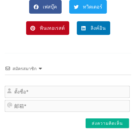
เฟสบุ๊ค
ทวิตเตอร์
พินเทอเรสต์
ลิงค์อิน
สมัครสมาชิก
姓
名
*
邮
箱
*