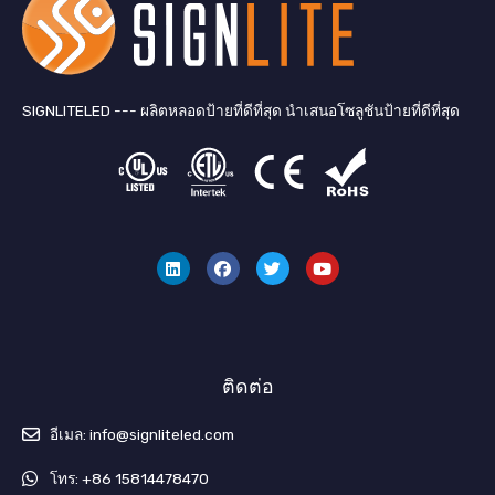
SIGNLITELED --- ผลิตหลอดป้ายที่ดีที่สุด นำเสนอโซลูชันป้ายที่ดีที่สุด
ลิ
เ
ท
ยู
ง
ฟ
วิ
ทู
ค์
ส
ต
ป
อิ
บุ๊
เ
น
ค
ต
อ
ร์
ติดต่อ
อีเมล: info@signliteled.com
โทร: +86 15814478470