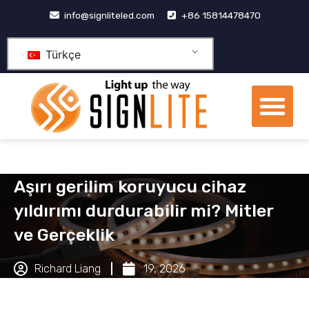
İçeriğe
info@signliteled.com
+86 15814478470
geç
Türkçe
Me
OEM&ODM Ürünleri
bilgi merkezi
Temas etmek
Aşırı gerilim koruyucu cihaz
yıldırımı durdurabilir mi? Mitler
ve Gerçeklik
Richard Liang
19, 2026