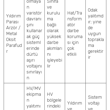
olmaya
Sınıfa
n
ve
Odak
varistör
kurulu
Hat/Tra
Yıldırım
yalıtımd
davranı
ma
nsform
Parası
ır; yine
şını
bağlı
atör
Arzör /
de
kullanar
olarak
darbe
Metal
uygun
ak güç
yüksek
koruma
Oksit
toprakla
sisteml
darbe
sı için
Parafud
ma
erinde
akımları
çok
r
gerektir
dürtü
nı
etkili
ir
aşırı
işleyebi
voltajını
lir
sınırlayı
n
HV/MV
ekipma
HV
Sistem
n
bölgele
Yıldırım
voltajı
yalıtımı
rindeki
ve
ve