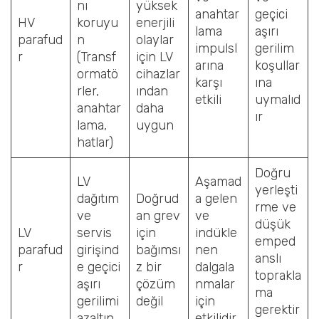
nı
yüksek
anahtar
geçici
HV
koruyu
enerjili
lama
aşırı
parafud
n
olaylar
impulsl
gerilim
r
(Transf
için LV
arına
koşullar
ormatö
cihazlar
karşı
ına
rler,
ından
etkili
uymalıd
anahtar
daha
ır
lama,
uygun
hatlar)
Doğru
LV
Aşamad
yerleşti
dağıtım
Doğrud
a gelen
rme ve
ve
an grev
ve
düşük
LV
servis
için
indükle
emped
parafud
girişind
bağımsı
nen
anslı
r
e geçici
z bir
dalgala
toprakla
aşırı
çözüm
nmalar
ma
gerilimi
değil
için
gerektir
azaltın
etkilidir