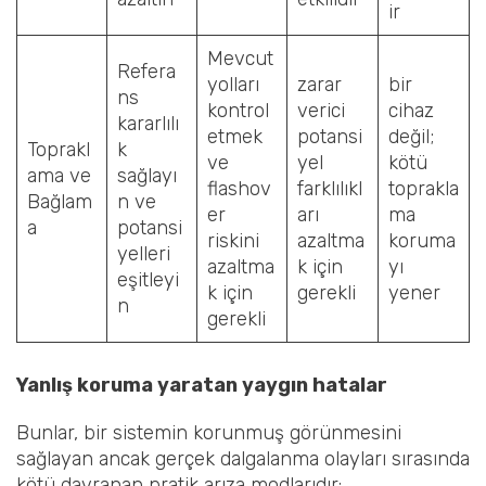
ir
Mevcut
Refera
yolları
zarar
bir
ns
kontrol
verici
cihaz
kararlılı
etmek
potansi
değil;
Toprakl
k
ve
yel
kötü
ama ve
sağlayı
flashov
farklılıkl
toprakla
Bağlam
n ve
er
arı
ma
a
potansi
riskini
azaltma
koruma
yelleri
azaltma
k için
yı
eşitleyi
k için
gerekli
yener
n
gerekli
Yanlış koruma yaratan yaygın hatalar
Bunlar, bir sistemin korunmuş görünmesini
sağlayan ancak gerçek dalgalanma olayları sırasında
kötü davranan pratik arıza modlarıdır: