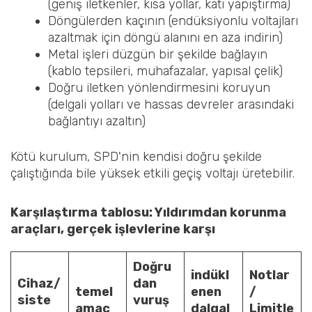
(geniş iletkenler, kısa yollar, katı yapıştırma)
Döngülerden kaçının (endüksiyonlu voltajları
azaltmak için döngü alanını en aza indirin)
Metal işleri düzgün bir şekilde bağlayın
(kablo tepsileri, muhafazalar, yapısal çelik)
Doğru iletken yönlendirmesini koruyun
(delgali yolları ve hassas devreler arasındaki
bağlantıyı azaltın)
Kötü kurulum, SPD'nin kendisi doğru şekilde
çalıştığında bile yüksek etkili geçiş voltajı üretebilir.
Karşılaştırma tablosu: Yıldırımdan korunma
araçları, gerçek işlevlerine karşı
Doğru
indükl
Notlar
Cihaz/
dan
temel
enen
/
siste
vuruş
amaç
dalgal
Limitle