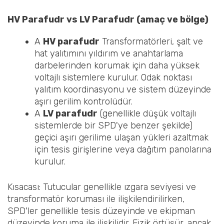
HV Parafudr vs LV Parafudr (amaç ve bölge)
A
HV parafudr
Transformatörleri, şalt ve
hat yalıtımını yıldırım ve anahtarlama
darbelerinden korumak için daha yüksek
voltajlı sistemlere kurulur. Odak noktası
yalıtım koordinasyonu ve sistem düzeyinde
aşırı gerilim kontrolüdür.
A
LV parafudr
(genellikle düşük voltajlı
sistemlerde bir SPD'ye benzer şekilde)
geçici aşırı gerilime ulaşan yükleri azaltmak
için tesis girişlerine veya dağıtım panolarına
kurulur.
Kısacası: Tutucular genellikle ızgara seviyesi ve
transformatör koruması ile ilişkilendirilirken,
SPD'ler genellikle tesis düzeyinde ve ekipman
düzeyinde koruma ile ilişkilidir. Fizik örtüşür, ancak