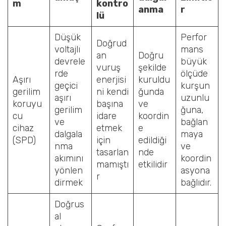
m
kontro
anma
r
lü
Düşük
Perfor
Doğrud
voltajlı
mans
an
Doğru
devrele
büyük
vuruş
şekilde
rde
ölçüde
Aşırı
enerjisi
kuruldu
geçici
kurşun
gerilim
ni kendi
ğunda
aşırı
uzunlu
koruyu
başına
ve
gerilim
ğuna,
cu
idare
koordin
ve
bağlan
cihaz
etmek
e
dalgala
maya
(SPD)
için
edildiği
nma
ve
tasarlan
nde
akımını
koordin
mamıştı
etkilidir
yönlen
asyona
r
dirmek
bağlıdır.
Doğrus
al