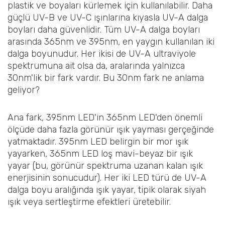
plastik ve boyaları kürlemek için kullanılabilir. Daha
güçlü UV-B ve UV-C ışınlarına kıyasla UV-A dalga
boyları daha güvenlidir. Tüm UV-A dalga boyları
arasında 365nm ve 395nm, en yaygın kullanılan iki
dalga boyunudur. Her ikisi de UV-A ultraviyole
spektrumuna ait olsa da, aralarında yalnızca
30nm'lik bir fark vardır. Bu 30nm fark ne anlama
geliyor?
Ana fark, 395nm LED'in 365nm LED'den önemli
ölçüde daha fazla görünür ışık yayması gerçeğinde
yatmaktadır. 395nm LED belirgin bir mor ışık
yayarken, 365nm LED loş mavi-beyaz bir ışık
yayar (bu, görünür spektruma uzanan kalan ışık
enerjisinin sonucudur). Her iki LED türü de UV-A
dalga boyu aralığında ışık yayar, tipik olarak siyah
ışık veya sertleştirme efektleri üretebilir.