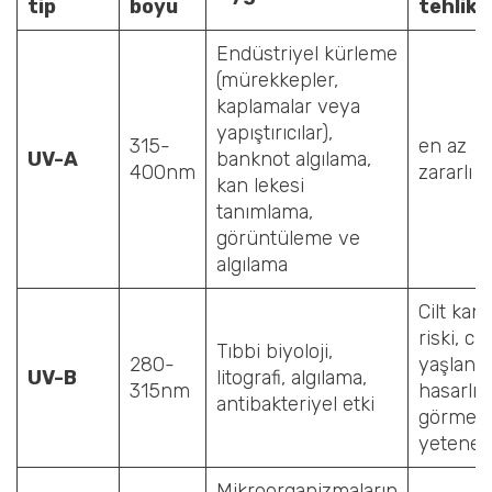
tip
boyu
tehlike
Endüstriyel kürleme
(mürekkepler,
kaplamalar veya
yapıştırıcılar),
315-
en az
UV-A
banknot algılama,
400nm
zararlı
kan lekesi
tanımlama,
görüntüleme ve
algılama
Cilt kans
riski, cilt
Tıbbi biyoloji,
280-
yaşlanm
UV-B
litografi, algılama,
315nm
hasarlı
antibakteriyel etki
görme
yeteneğ
Mikroorganizmaların