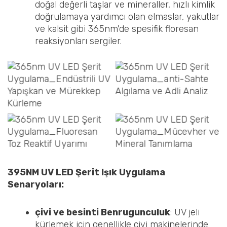
doğal değerli taşlar ve mineraller, hızlı kimlik
doğrulamaya yardımcı olan elmaslar, yakutlar
ve kalsit gibi 365nm'de spesifik floresan
reaksiyonları sergiler.
Endüstriyel UV
karşı olan - Sahtecilik
Yapıştırıcı ve Mürekkep
tespiti ve adli analiz
Kürleme
Floresan toz reaktif
Mücevher ve mineral
uyarımı
tanımlama
395
NM
UV LED Şerit Işık Uygulama
Senaryoları:
çivi ve
b
esinti
Ben
rugunculuk
: UV jeli
kürlemek için genellikle çivi makinelerinde