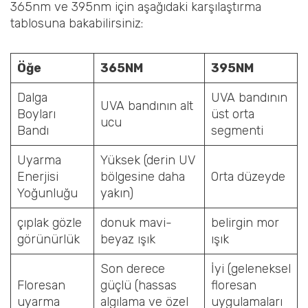
365nm ve 395nm için aşağıdaki karşılaştırma
tablosuna bakabilirsiniz:
Öğe
365
NM
395
NM
Dalga
UVA bandının
UVA bandının alt
Boyları
üst orta
ucu
Bandı
segmenti
Uyarma
Yüksek (derin UV
Enerjisi
bölgesine daha
Orta düzeyde
Yoğunluğu
yakın)
çıplak gözle
donuk mavi-
belirgin mor
görünürlük
beyaz ışık
ışık
Son derece
İyi (geleneksel
Floresan
güçlü (hassas
floresan
uyarma
algılama ve özel
uygulamaları