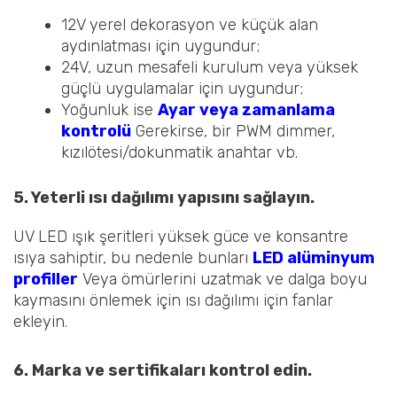
12V yerel dekorasyon ve küçük alan
aydınlatması için uygundur;
24V, uzun mesafeli kurulum veya yüksek
güçlü uygulamalar için uygundur;
Yoğunluk ise
Ayar veya zamanlama
kontrolü
Gerekirse, bir PWM dimmer,
kızılötesi/dokunmatik anahtar vb.
5. Yeterli ısı dağılımı yapısını sağlayın.
UV LED ışık şeritleri yüksek güce ve konsantre
ısıya sahiptir, bu nedenle bunları
LED alüminyum
profiller
Veya ömürlerini uzatmak ve dalga boyu
kaymasını önlemek için ısı dağılımı için fanlar
ekleyin.
6. Marka ve sertifikaları kontrol edin.
Endüstriyel UV Yapıştırıcı ve Mürekkep Kürleme
Tırnak ve güzellik endüstrisi