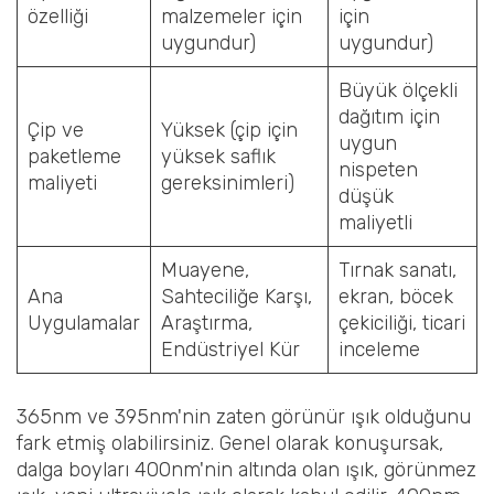
özelliği
malzemeler için
için
uygundur)
uygundur)
Büyük ölçekli
dağıtım için
Çip ve
Yüksek (çip için
uygun
paketleme
yüksek saflık
nispeten
maliyeti
gereksinimleri)
düşük
maliyetli
Muayene,
Tırnak sanatı,
Ana
Sahteciliğe Karşı,
ekran, böcek
Uygulamalar
Araştırma,
çekiciliği, ticari
Endüstriyel Kür
inceleme
365nm ve 395nm'nin zaten görünür ışık olduğunu
fark etmiş olabilirsiniz. Genel olarak konuşursak,
dalga boyları 400nm'nin altında olan ışık, görünmez