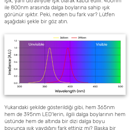
ışık, yani ultraviyole ışık olarak kabul edilir. 400nm
ile 800nm arasında dalga boylarına sahip ışık
görünür ışıktır. Peki, neden bu fark var? Lütfen
aşağıdaki şekle bir göz atın.
Yukarıdaki şekilde gösterildiği gibi, hem 365nm
hem de 395nm LED'lerin, ilgili dalga boylarının hem
üstünde hem de altında bir dizi dalga boyu
boyunca ışık yaydığını fark ettiniz mi? Başka bir