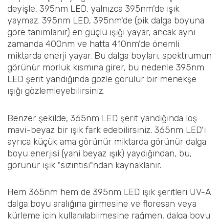
deyişle, 395nm LED, yalnızca 395nm'de ışık
yaymaz. 395nm LED, 395nm'de (pik dalga boyuna
göre tanımlanır) en güçlü ışığı yayar, ancak aynı
zamanda 400nm ve hatta 410nm'de önemli
miktarda enerji yayar. Bu dalga boyları, spektrumun
görünür morluk kısmına girer, bu nedenle 395nm
LED şerit yandığında gözle görülür bir menekşe
ışığı gözlemleyebilirsiniz.
Benzer şekilde, 365nm LED şerit yandığında loş
mavi-beyaz bir ışık fark edebilirsiniz. 365nm LED'i
ayrıca küçük ama görünür miktarda görünür dalga
boyu enerjisi (yani beyaz ışık) yaydığından, bu,
görünür ışık "sızıntısı"ndan kaynaklanır.
Hem 365nm hem de 395nm LED ışık şeritleri UV-A
dalga boyu aralığına girmesine ve floresan veya
kürleme için kullanılabilmesine rağmen, dalga boyu