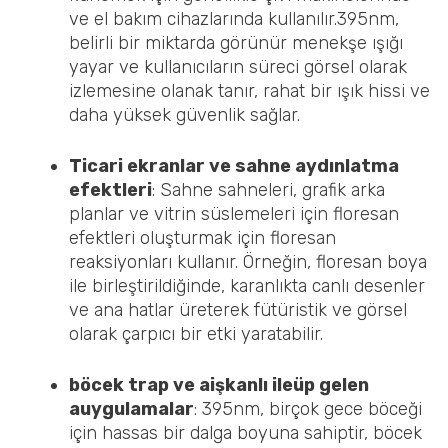
ve el bakım cihazlarında kullanılır.395nm,
belirli bir miktarda görünür menekşe ışığı
yayar ve kullanıcıların süreci görsel olarak
izlemesine olanak tanır, rahat bir ışık hissi ve
daha yüksek güvenlik sağlar.
Ticari ekranlar ve sahne aydınlatma
efektleri
: Sahne sahneleri, grafik arka
planlar ve vitrin süslemeleri için floresan
efektleri oluşturmak için floresan
reaksiyonları kullanır. Örneğin, floresan boya
ile birleştirildiğinde, karanlıkta canlı desenler
ve ana hatlar üreterek fütüristik ve görsel
olarak çarpıcı bir etki yaratabilir.
böcek
t
rap ve
a
işkanlı ileüp gelen
a
uygulamalar
: 395nm, birçok gece böceği
için hassas bir dalga boyuna sahiptir, böcek