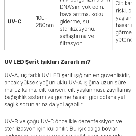
Cilt kans
DNA'sını yok edin,
riski, cilt
hava arıtma, koku
100-
yaşlanm
UV-C
giderme, su
280nm
hasarlı
sterilizasyonu,
görme
saflaştırma ve
yeteneğ
filtrasyon
UV LED Şerit Işıkları Zararlı mı?
UV-A, üç farklı UV LED şerit ışığının en güvenlisidir,
ancak yüksek yoğunluklu UV-A ışığına uzun süre
maruz kalma, cilt kanseri, cilt yaşlanması, zayıflamış
bağışıklık sistemi ve görme hasarı gibi potansiyel
sağlık sorunlarına da yol açabilir.
UV-B ve çoğu UV-C öncelikle dezenfeksiyon ve
sterilizasyon için kullanılır. Bu ışık dalga boyları
sadece mikroorganizmalara değil, aynı zamanda