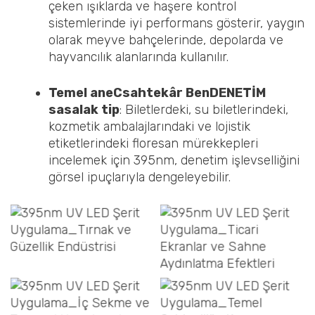
çeken ışıklarda ve haşere kontrol
sistemlerinde iyi performans gösterir, yaygın
olarak meyve bahçelerinde, depolarda ve
hayvancılık alanlarında kullanılır.
Temel
a
ne
C
sahtekâr
Ben
DENETİM
s
asalak tip
: Biletlerdeki, su biletlerindeki,
kozmetik ambalajlarındaki ve lojistik
etiketlerindeki floresan mürekkepleri
incelemek için 395nm, denetim işlevselliğini
görsel ipuçlarıyla dengeleyebilir.
Tırnak ve güzellik
Ticari ekranlar ve
endüstrisi
sahne aydınlatma
efektleri
Böcek tuzağı ve
Temel Sahteciliğe Karşı
tarımsal uygulamalar