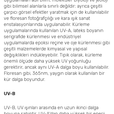
uygulamaları adli bilim, moleküler biyoloji ve jeoloji
gibi bilimsel alanlarla sınırlı değildir; ayrıca çeşitli
çarpıcı görsel efektler yaratmak için de kullanılabilir
ve floresan fotoğrafçılığı ve kara ışık sanat
enstalasyonlarında uygulanabilir. Kürleme
uygulamalarında kullanılan UV-A, lateks boyanın
serigrafide kürlenmesi ve endüstriyel
uygulamalarda epoksi reçine ve oje kürlenmesi gibi
çeşitli malzemelerde kimyasal ve yapısal
değişiklikleri indükleyebilir. Tipik olarak, kürleme
önemli ölçüde daha yüksek UV yoğunluğu
gerektirir, ancak aynı UV-A dalga boyu kullanılabilir.
Floresan gibi, 365nm, yaygın olarak kullanılan bir
kür dalga boyundur.
UV-B
UV-B, UV ışınları arasında en uzun ikinci dalga
boyuna sahiptir, UV-A'dan daha yüksek bir enerji