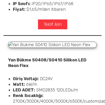
IP Sınıfı:
IP20/IP65/IP67/IP68
Fiyat:
$1,65/m'den itibaren
Teklif Alın
Yan Bükme S0408/S0410 Silikon LED
Neon Flex
Giriş Voltajı:
DC24V
Watt:
6W/m
LED ADET:
SMD2835 120LEDs/m
Renk Sıcaklığı:
2700K/3000K/4000K/5000K/6500K/customizab