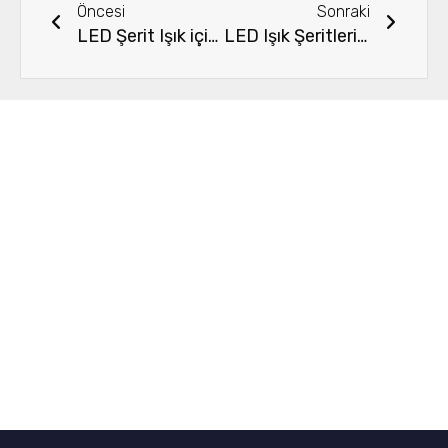
Öncesi
Sonraki
LED Şerit Işık için Neden 3M Bandı Seçmelisiniz?
LED Işık Şeritlerinin Aynalara Uygulanması