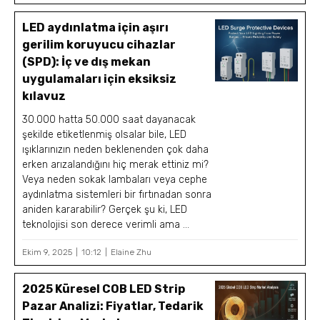
LED aydınlatma için aşırı
gerilim koruyucu cihazlar
(SPD): İç ve dış mekan
uygulamaları için eksiksiz
kılavuz
30.000 hatta 50.000 saat dayanacak
şekilde etiketlenmiş olsalar bile, LED
ışıklarınızın neden beklenenden çok daha
erken arızalandığını hiç merak ettiniz mi?
Veya neden sokak lambaları veya cephe
aydınlatma sistemleri bir fırtınadan sonra
aniden kararabilir? Gerçek şu ki, LED
teknolojisi son derece verimli ama ...
Ekim 9, 2025
10:12
Elaine Zhu
2025 Küresel COB LED Strip
Pazar Analizi: Fiyatlar, Tedarik