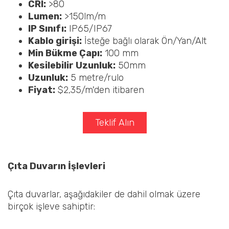
CRI:
>80
Lumen:
>150lm/m
IP Sınıfı:
IP65/IP67
Kablo girişi:
İsteğe bağlı olarak Ön/Yan/Alt
Min Bükme Çapı:
100 mm
Kesilebilir Uzunluk:
50mm
Uzunluk:
5 metre/rulo
Fiyat:
$2,35/m'den itibaren
Teklif Alın
Çıta Duvarın İşlevleri
Çıta duvarlar, aşağıdakiler de dahil olmak üzere
birçok işleve sahiptir: