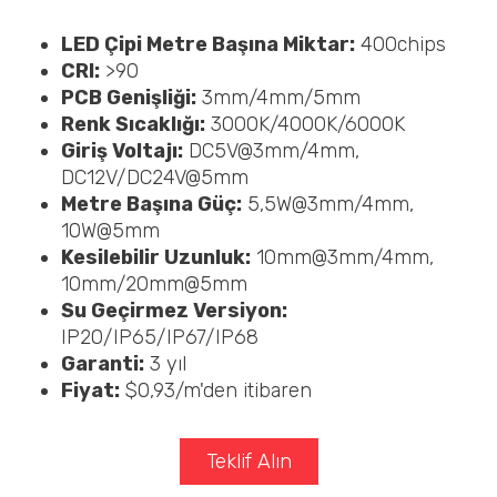
LED Çipi Metre Başına Miktar:
400chips
CRI:
>90
PCB Genişliği:
3mm/4mm/5mm
Renk Sıcaklığı:
3000K/4000K/6000K
Giriş Voltajı:
DC5V@3mm/4mm,
DC12V/DC24V@5mm
Metre Başına Güç:
5,5W@3mm/4mm,
10W@5mm
Kesilebilir Uzunluk:
10mm@3mm/4mm,
10mm/20mm@5mm
Su Geçirmez Versiyon:
IP20/IP65/IP67/IP68
Garanti:
3 yıl
Fiyat:
$0,93/m'den itibaren
Teklif Alın