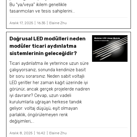
Bu “ya/veya” ikilem genellikle
tasarımcıları ve tesis sahiplerini...
Aralık 17, 2025
16:35
Elaine Zhu
Doğrusal LED modülleri neden
modüler ticari aydınlatma
sistemlerinin geleceğidir?
Ticari aydınlatma ile yeterince uzun süre
çalışıyorsanız, sonunda kendinize basit
bir soru sorarsınız: Neden sabit voltajlı
LED şeritler her zaman kağıt üzerinde iyi
görünür, ancak gerçek projelerde nadiren
iyi davranır? Cevap, uzun vadeli
kurulumlarla uğraşan herkese tanıdık
geliyor: voltaj düşüşü, eşit olmayan
parlaklık, öngörülemeyen renk
değişimleri,...
Aralık 8, 2025
16:42
Elaine Zhu