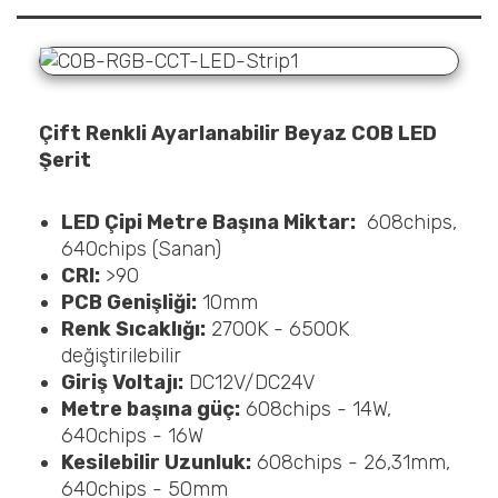
Çift Renkli Ayarlanabilir Beyaz COB LED
Şerit
LED Çipi Metre Başına Miktar:
608chips,
640chips (Sanan)
CRI:
>90
PCB Genişliği:
10mm
Renk Sıcaklığı:
2700K - 6500K
değiştirilebilir
Giriş Voltajı:
DC12V/DC24V
Metre başına güç:
608chips - 14W,
640chips - 16W
Kesilebilir Uzunluk:
608chips - 26,31mm,
640chips - 50mm