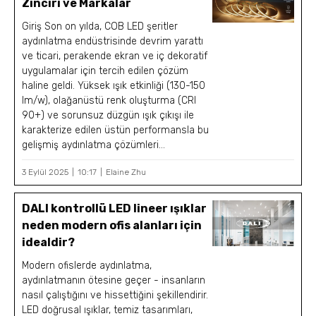
Zinciri ve Markalar
Giriş Son on yılda, COB LED şeritler
aydınlatma endüstrisinde devrim yarattı
ve ticari, perakende ekran ve iç dekoratif
uygulamalar için tercih edilen çözüm
haline geldi. Yüksek ışık etkinliği (130-150
lm/w), olağanüstü renk oluşturma (CRI
90+) ve sorunsuz düzgün ışık çıkışı ile
karakterize edilen üstün performansla bu
gelişmiş aydınlatma çözümleri...
3 Eylül 2025
10:17
Elaine Zhu
DALI kontrollü LED lineer ışıklar
neden modern ofis alanları için
idealdir?
Modern ofislerde aydınlatma,
aydınlatmanın ötesine geçer - insanların
nasıl çalıştığını ve hissettiğini şekillendirir.
LED doğrusal ışıklar, temiz tasarımları,