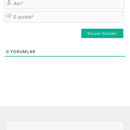
E-
pos
0
YORUMLAR
Önceki
Sonra