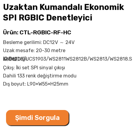
Uzaktan Kumandalı Ekonomik
SPI RGBIC Denetleyici
Ürün: CTL-RGBIC-RF-HC
Besleme gerilimi: DC12V ～ 24V
Uzak mesafe: 20-30 metre
IC Desteği: SM16703/UCS1903/WS2811WS2812B/WS2813/WS2818.SK6812…
Çıkış: İki set SPI sinyal çıkışı
Dahili 133 renk değiştirme modu
Dış boyut: L90×W55×H25mm
Şimdi Sorgula