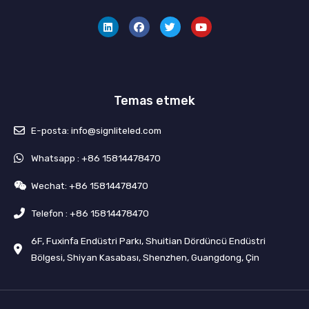
L
F
T
Y
i
a
w
o
n
c
i
u
k
e
t
t
e
b
t
u
d
o
e
b
i
o
r
e
n
k
Temas etmek
E-posta: info@signliteled.com
Whatsapp : +86 15814478470
Wechat: +86 15814478470
Telefon : +86 15814478470
6F, Fuxinfa Endüstri Parkı, Shuitian Dördüncü Endüstri
Bölgesi, Shiyan Kasabası, Shenzhen, Guangdong, Çin