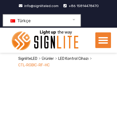
İçeriğe
info@signliteled.com
+86 15814478470
geç
Türkçe
Me
OEM&ODM Ürünleri
bilgi merkezi
Temas etmek
>
>
>
SignliteLED
Ürünler
LED Kontrol Cihazı
CTL-RGBIC-RF-HC