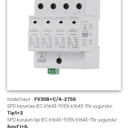
model.hayır .:
FV30B+C/4-275S
SPD koruması IEC 61643-11/EN 61643-11'e uygundur:
Tip1+2
SPD kurulum tipi IEC 61643-11/EN 61643-11'e uygundur:
Sınıf I+IL