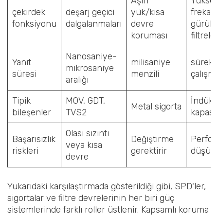
Aşırı
Yükse
çekirdek
deşarj geçici
yük/kısa
frekans
fonksiyonu‌
dalgalanmaları
devre
gürült
koruması
filtrele
Nanosaniye-
Yanıt
milisaniye
sürekli
mikrosaniye
süresi
menzili
çalışm
aralığı
Tipik
MOV, GDT,
İndüktö
Metal sigorta
bileşenler
TVS2
kapasit
Olası sızıntı
Başarısızlık
Değiştirme
Perfo
veya kısa
riskleri
gerektirir
düşüş
devre
Yukarıdaki karşılaştırmada gösterildiği gibi, SPD'ler,
sigortalar ve filtre devrelerinin her biri güç
sistemlerinde farklı roller üstlenir. Kapsamlı koruma