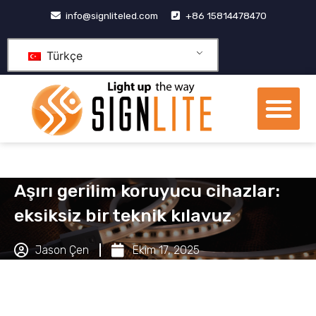
İçeriğe
info@signliteled.com
+86 15814478470
geç
Türkçe
Me
OEM&ODM Ürünleri
bilgi merkezi
Temas etmek
Aşırı gerilim koruyucu cihazlar:
eksiksiz bir teknik kılavuz
Jason Çen
Ekim 17, 2025