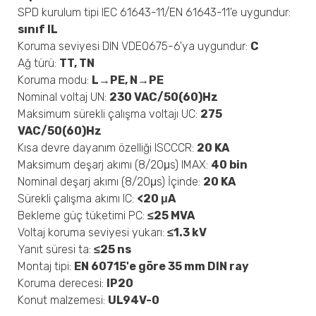
SPD kurulum tipi IEC 61643-11/EN 61643-11'e uygundur:
sınıf IL
Koruma seviyesi DIN VDE0675-6'ya uygundur:
C
Ağ türü:
TT, TN
Koruma modu:
L→PE, N→PE
Nominal voltaj UN:
230 VAC/50(60)Hz
Maksimum sürekli çalışma voltajı UC:
275
VAC/50(60)Hz
Kısa devre dayanım özelliği ISCCCR:
20 KA
Maksimum deşarj akımı (8/20μs) IMAX:
40 bin
Nominal deşarj akımı (8/20μs) İçinde:
20 KA
Sürekli çalışma akımı IC:
<20 μA
Bekleme güç tüketimi PC:
≤25 MVA
Voltaj koruma seviyesi yukarı:
≤1.3 kV
Yanıt süresi ta:
≤25 ns
Montaj tipi:
EN 60715'e göre 35 mm DIN ray
Koruma derecesi:
IP20
Konut malzemesi:
UL94V-0