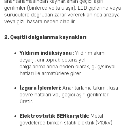
anahtarlamasından kaynaklanan geçici aşırı
gerilimler (binlerce volta ulaşır), LED çiplerine veya
sürücülere doğrudan zarar vererek anında arızaya
veya gizli hasara neden olabilir.
2. Çeşitli dalgalanma kaynakları
‌Yıldırım indüksiyonu
‌ : Yıldırım akımı
deşarjı, ani toprak potansiyel
dalgalanmalarına neden olarak, güç/sinyal
hatları ile armatürlere girer.
‌İzgara İşlemleri
‌: Anahtarlama takımı, kısa
devre hataları vb., geçici aşırı gerilimler
üretir.
Elektrostatik
BEN
karşıtlık
: Metal
gövdelerde biriken statik elektrik (>10kV)