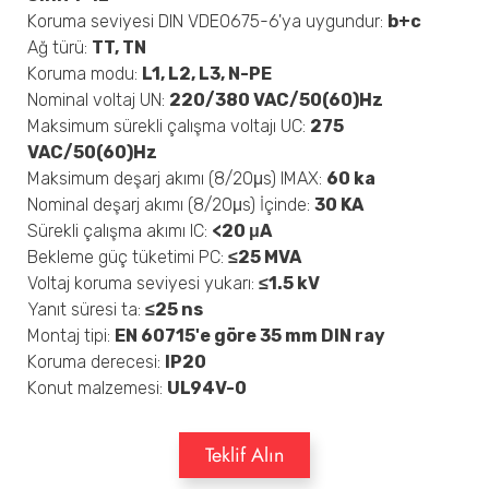
Koruma seviyesi DIN VDE0675-6'ya uygundur:
b+c
Ağ türü:
TT, TN
Koruma modu:
L1, L2, L3, N-PE
Nominal voltaj UN:
220/380 VAC/50(60)Hz
Maksimum sürekli çalışma voltajı UC:
275
VAC/50(60)Hz
Maksimum deşarj akımı (8/20μs) IMAX:
60 ka
Nominal deşarj akımı (8/20μs) İçinde:
30 KA
Sürekli çalışma akımı IC:
<20 μA
Bekleme güç tüketimi PC:
≤25 MVA
Voltaj koruma seviyesi yukarı:
≤1.5 kV
Yanıt süresi ta:
≤25 ns
Montaj tipi:
EN 60715'e göre 35 mm DIN ray
Koruma derecesi:
IP20
Konut malzemesi:
UL94V-0
Teklif Alın