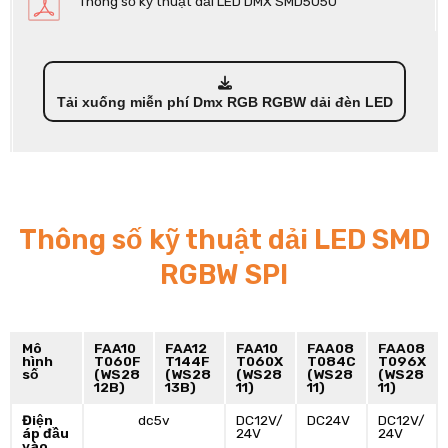
Thông số kỹ thuật dải LED DMX SMD5050
Tải xuống miễn phí Dmx RGB RGBW dải đèn LED
Thông số kỹ thuật dải LED SMD
RGBW SPI
Mô
FAA10
FAA12
FAA10
FAA08
FAA08
hình
T060F
T144F
T060X
T084C
T096X
số
(WS28
(WS28
(WS28
(WS28
(WS28
12B)
13B)
11)
11)
11)
Điện
dc5v
DC12V/
DC24V
DC12V/
áp đầu
24V
24V
vào