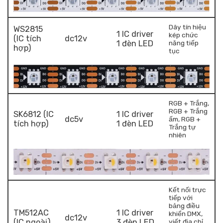
Dây tín hiệu
WS2815
1 IC driver
kép chức
(IC tích
dc12v
1 đèn LED
năng tiếp
hợp)
tục
RGB + Trắng,
RGB + Trắng
SK6812 (IC
1 IC driver
dc5v
ấm, RGB +
tích hợp)
1 đèn LED
Trắng tự
nhiên
Kết nối trực
tiếp với
bảng điều
TM512AC
1 IC driver
khiển DMX,
dc12v
(IC ngoài)
3 đèn LED
viết địa chỉ