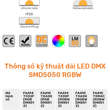
rgb
Thông số kỹ thuật dải LED DMX
SMD5050 RGBW
Mô
FAA14
FAA10
FAA14
FAA10
FAA10
hình
T032F
T060X
T030F
T060X
T084C
số
(RGB
(RGB
(RGBW
(RGBW
(RGBW
DMX51
DMX51
DMX51
DMX51
DMX51
2)
2)
2)
2)
2)