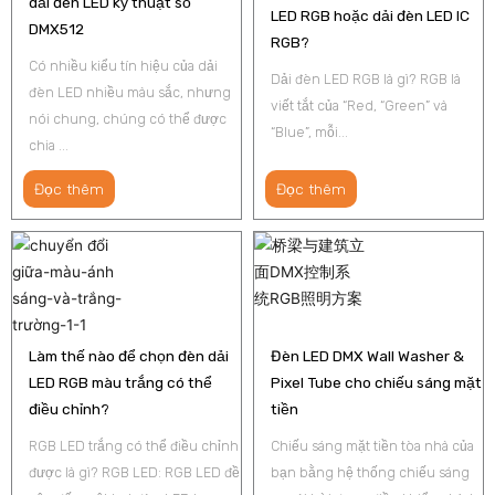
dải đèn LED kỹ thuật số
LED RGB hoặc dải đèn LED IC
DMX512
RGB?
Có nhiều kiểu tín hiệu của dải
Dải đèn LED RGB là gì? RGB là
đèn LED nhiều màu sắc, nhưng
viết tắt của “Red, “Green” và
nói chung, chúng có thể được
“Blue”, mỗi...
chia ...
Đọc thêm
Đọc thêm
Làm thế nào để chọn đèn dải
Đèn LED DMX Wall Washer &
LED RGB màu trắng có thể
Pixel Tube cho chiếu sáng mặt
điều chỉnh?
tiền
RGB LED trắng có thể điều chỉnh
Chiếu sáng mặt tiền tòa nhà của
được là gì? RGB LED: RGB LED đề
bạn bằng hệ thống chiếu sáng