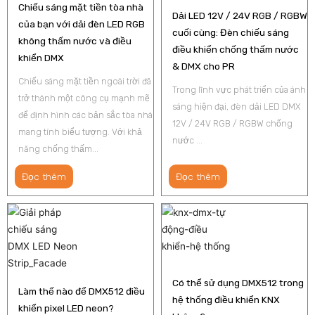
Chiếu sáng mặt tiền tòa nhà
Dải LED 12V / 24V RGB / RGBW
của bạn với dải đèn LED RGB
cuối cùng: Đèn chiếu sáng
không thấm nước và điều
điều khiển chống thấm nước
khiển DMX
& DMX cho PR
Chiếu sáng mặt tiền ngoài trời đã
Trong lĩnh vực phát triển của ánh
trở thành một công cụ mạnh mẽ
sáng hiện đại, đèn dải LED DMX
để định hình các bản sắc tòa nhà
12V / 24V RGB / RGBW chống
mang tính biểu tượng. Với khả
nước ...
năng chống thấm...
Đọc thêm
Đọc thêm
Có thể sử dụng DMX512 trong
Làm thế nào để DMX512 điều
hệ thống điều khiển KNX
khiển pixel LED neon?