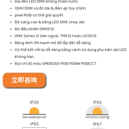
Dải đèn LED DMX không thấm nước
OEM/ODM và độ dài & điện áp tùy chỉnh
pixel RGB có thể giải quyết
Độ sáng cao & băng LED DMX chạy dài
Bộ điều khiển DMX512
DMX Series IC bên ngoài: TM512 hoặc UCS512
Băng dính 3M mạnh mẽ để lắp đặt dễ dàng
Có thể kết nối lại dễ dàng bằng cách sử dụng phụ kiện dải LED
không hàn
Địa chỉ đủ màu SMD5050 RGB RGBW RGBCCT
立即咨询