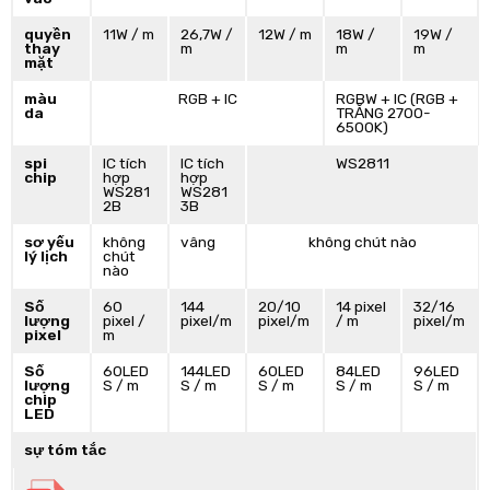
quyền
11W / m
26,7W /
12W / m
18W /
19W /
thay
m
m
m
mặt
màu
RGB + IC
RGBW + IC (RGB +
da
TRẮNG 2700-
6500K)
spi
IC tích
IC tích
WS2811
chip
hợp
hợp
WS281
WS281
2B
3B
sơ yếu
không
vâng
không chút nào
lý lịch
chút
nào
Số
60
144
20/10
14 pixel
32/16
lượng
pixel /
pixel/m
pixel/m
/ m
pixel/m
pixel
m
Số
60LED
144LED
60LED
84LED
96LED
lượng
S / m
S / m
S / m
S / m
S / m
chip
LED
sự tóm tắc