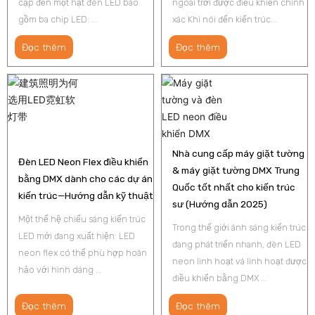
cập đến một hạt đèn LED bao
ngoài trời được điều khiển chính
gồm ba chip LED: ...
xác Khi nói đến kiến ​​trúc...
Đọc thêm
Đọc thêm
Nhà cung cấp máy giặt tường
Đèn LED Neon Flex điều khiển
& máy giặt tường DMX Trung
bằng DMX dành cho các dự án
Quốc tốt nhất cho kiến trúc
kiến ​​trúc—Hướng dẫn kỹ thuật
sư (Hướng dẫn 2025)
Một thế hệ chiếu sáng kiến trúc
Trong thế giới ánh sáng kiến trúc
LED mới đang xuất hiện: LED
đang phát triển nhanh, đèn LED
neon flex có thể phù hợp hoàn
neon linh hoạt và linh hoạt được
hảo với hình dáng ...
điều khiển bằng DMX ...
Đọc thêm
Đọc thêm