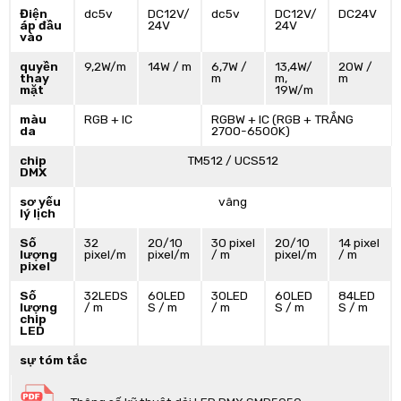
Điện
dc5v
DC12V/
dc5v
DC12V/
DC24V
áp đầu
24V
24V
vào
quyền
9,2W/m
14W / m
6,7W /
13,4W/
20W /
thay
m
m,
m
mặt
19W/m
màu
RGB + IC
RGBW + IC (RGB + TRẮNG
da
2700-6500K)
chip
TM512 / UCS512
DMX
sơ yếu
vâng
lý lịch
Số
32
20/10
30 pixel
20/10
14 pixel
lượng
pixel/m
pixel/m
/ m
pixel/m
/ m
pixel
Số
32LEDS
60LED
30LED
60LED
84LED
lượng
/ m
S / m
/ m
S / m
S / m
chip
LED
sự tóm tắc