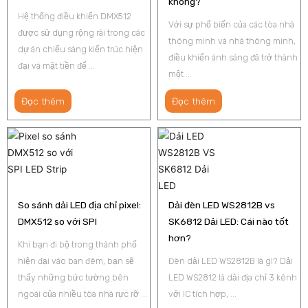
không?
Hệ thống điều khiển DMX512
Với sự phổ biến của các tòa nhà
được sử dụng rộng rãi trong các
thông minh và nhà thông minh,
dự án chiếu sáng kiến trúc hiện
điều khiển ánh sáng đã trở thành
đại và mặt tiền để ...
một ...
Đọc thêm
Đọc thêm
So sánh dải LED địa chỉ pixel:
Dải đèn LED WS2812B vs
DMX512 so với SPI
SK6812 Dải LED: Cái nào tốt
hơn?
Khi bạn đi bộ trong thành phố
hiện đại vào ban đêm, bạn sẽ
Đèn dải LED WS2812B là gì? Dải
thấy những bức tường bên
LED WS2812 là dải địa chỉ 3 kênh
ngoài của nhiều tòa nhà rực rỡ ...
với IC tích hợp, ...