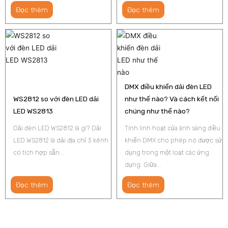
Đọc thêm
Đọc thêm
DMX điều khiển dải đèn LED
WS2812 so với đèn LED dải
như thế nào? Và cách kết nối
LED WS2813
chúng như thế nào?
Dải đèn LED WS2812 là gì? Dải
Tính linh hoạt của ánh sáng điều
LED WS2812 là dải địa chỉ 3 kênh
khiển DMX cho phép nó được sử
có tích hợp sẵn ...
dụng trong một loạt các ứng
dụng. Giữa...
Đọc thêm
Đọc thêm