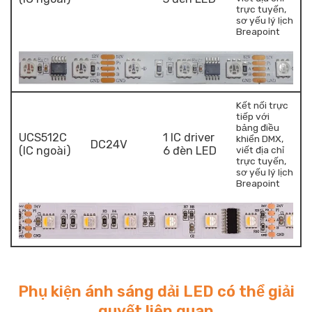
trực tuyến,
sơ yếu lý lịch
Breapoint
Kết nối trực
tiếp với
bảng điều
UCS512C
1 IC driver
khiển DMX,
DC24V
(IC ngoài)
6 đèn LED
viết địa chỉ
trực tuyến,
sơ yếu lý lịch
Breapoint
Phụ kiện ánh sáng dải LED có thể giải
quyết liên quan