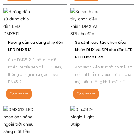
Hướng dẫn sử dụng chip đèn
So sánh các tùy chọn điều
LED DMX512
khiển DMX và SPI cho đèn LED
RGB Neon Flex
Chip DMX512 là mô-đun điều
khiển lõi của đèn dải LED DMX,
Ánh sáng kiến trúc tốt có thể làm
thông qua giải mã giao thức
nổi bật thẩm mỹ kiến trúc, tạo ra
DMX512 ...
một bầu không khí thoải mái, ...
Đọc thêm
Đọc thêm