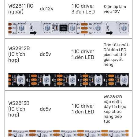
WS2811 (IC
1 IC driver
Điện áp làm
dc12v
ngoài)
3 đèn LED
việc 12V
Bán tốt nhất
WS2812B
Dải đèn LED
1 IC driver
(IC tích
dc5v
pixel có thể
1 đèn LED
giải quyết
hợp)
riêng
WS2812B
cập nhật,
WS2813B
1 IC driver
dây tín hiệu
(IC tích
dc5v
1 đèn LED
kép chức
hợp)
năng tiếp
tục