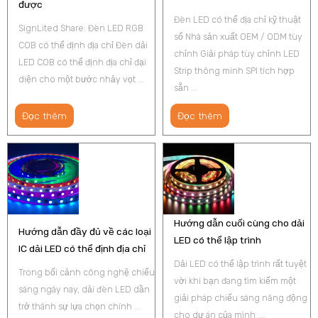
được
Đèn LED có thể địa chỉ kỹ thuật
SignLited Share: Đèn LED RGB
số Nhà sản xuất OEM / ODM tùy
COB có thể định địa chỉ Đèn dải
chỉnh Giải pháp tùy chỉnh LED
LED COB có thể định địa chỉ đại
Strip thông minh SPI tích hợp
diện cho một bước nhảy vọt ...
sẵn ...
Đọc thêm
Đọc thêm
Hướng dẫn cuối cùng cho dải
Hướng dẫn đầy đủ về các loại
LED có thể lập trình
IC dải LED có thể định địa chỉ
Dải LED có thể lập trình rất tuyệt
Trong bối cảnh công nghệ chiếu
vời khi bạn đang tìm kiếm một
sáng ngày nay, dải đèn LED dần
giải pháp chiếu sáng năng động
trở thành sự lựa chọn chính ...
cho dự án của mình ....