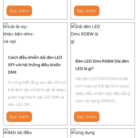
Đọc thêm
Đọc thêm
Cách điều khiển dải đèn LED
Đèn LED Dmx RGBW Dải đèn
SPI với hệ thống điều khiển
LED là gì?
DMX
Dải đèn LED DMX RGBW là dải
Ai cũng biết rằng các dải LED có
linh hoạt có thể lập trình pixel
thể định địa chỉ kỹ thuật số được
được điều khiển trực tiếp bằng
phân loại thành dải LED DMX và
cách sử dụng DMX512 ...
đèn LED SPI ...
Đọc thêm
Đọc thêm