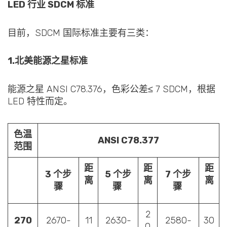
LED 行业 SDCM 标准
目前，SDCM 国际标准主要有三类：
1.北美能源之星标准
能源之星 ANSI C78.376，色彩公差≤ 7 SDCM，根据
LED 特性而定。
色温
ANSI C78.377
范围
距
距
距
3 个步
5 个步
7 个步
离
离
离
骤
骤
骤
2
270
2670-
11
2630-
2580-
30
0