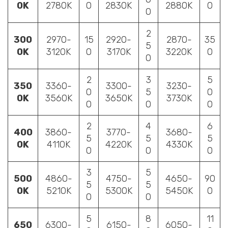
0K
2780K
0
2830K
2880K
0
0
2
300
2970-
15
2920-
2870-
35
5
0K
3120K
0
3170K
3220K
0
0
2
3
5
350
3360-
3300-
3230-
0
5
0
0K
3560K
3650K
3730K
0
0
0
2
4
6
400
3860-
3770-
3680-
5
5
5
0K
4110K
4220K
4330K
0
0
0
3
5
500
4860-
4750-
4650-
90
5
5
0K
5210K
5300K
5450K
0
0
0
5
8
11
650
6300-
6150-
6050-