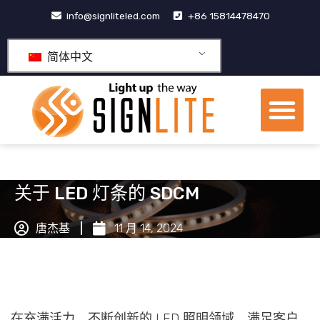
跳
info@signliteled.com
+86 15814478470
至
内
简体中文
容
菜
单
OEM&ODM产品
关于 LED 灯条的 SDCM
唐杰基
11 月 14, 2024
在充满活力、不断创新的 LED 照明领域，满足客户