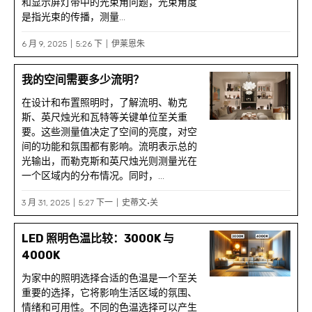
和显示屏灯带中的光束角问题，光束角度
是指光束的传播，测量...
6 月 9, 2025
5:26 下
伊莱恩朱
我的空间需要多少流明？
在设计和布置照明时，了解流明、勒克
斯、英尺烛光和瓦特等关键单位至关重
要。这些测量值决定了空间的亮度，对空
间的功能和氛围都有影响。流明表示总的
光输出，而勒克斯和英尺烛光则测量光在
一个区域内的分布情况。同时，...
3 月 31, 2025
5:27 下一
史蒂文·关
LED 照明色温比较：3000K 与
4000K
为家中的照明选择合适的色温是一个至关
重要的选择，它将影响生活区域的氛围、
情绪和可用性。不同的色温选择可以产生