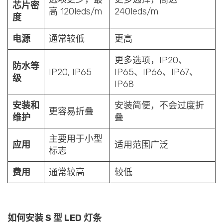
芯片密
高 120leds/m
240leds/m
度
电源
通常较低
更高
更多选项，IP20、
防水等
IP20, IP65
IP65、IP66、IP67、
级
IP68
安装和
安装简便，不会过度折
更容易折叠
维护
叠
主要用于小型
应用
适用范围广泛
标志
费用
通常较高
较低
如何安装 S 型 LED 灯条