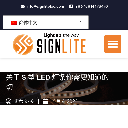
跳
info@signliteled.com
+86 15814478470
至
内
简体中文
容
菜
单
OEM&ODM产品
关于 S 型 LED 灯条你需要知道的一
切
史蒂文·关
11 月 4, 2024