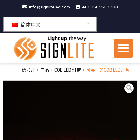
跳
info@signliteled.com
+86 15814478470
至
内
简体中文
容
菜
单
OEM&ODM产品
>
>
>
信号灯
产品
COB LED 灯带
可寻址的COB LED灯条