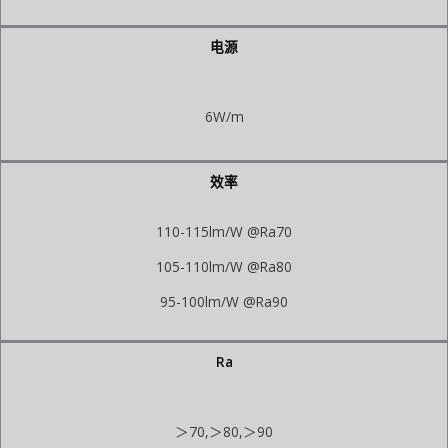
电源
6W/m
效率
110-115lm/W @Ra70
105-110lm/W @Ra80
95-100lm/W @Ra90
Ra
＞70,＞80,＞90