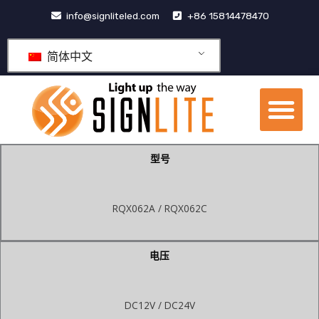
跳
info@signliteled.com
+86 15814478470
至
内
简体中文
容
菜
单
OEM&ODM产品
型号
RQX062A / RQX062C
电压
DC12V / DC24V