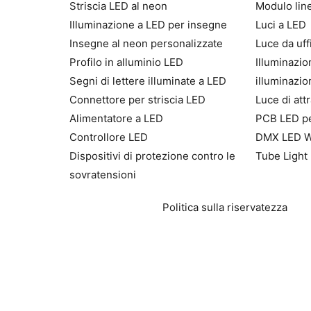
Striscia LED al neon
Modulo lin
Illuminazione a LED per insegne
Luci a LED
Insegne al neon personalizzate
Luce da uff
Profilo in alluminio LED
Illuminazio
Segni di lettere illuminate a LED
illuminazi
Connettore per striscia LED
Luce di att
Alimentatore a LED
PCB LED pe
Controllore LED
DMX LED Wa
Dispositivi di protezione contro le
Tube Light
sovratensioni
Politica sulla riservatezza
E-
mail
Telefono