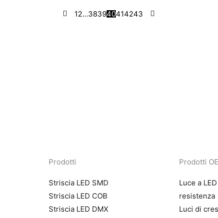
1
2
...
38
39
40
41
42
43
Prodotti
Prodotti 
Striscia LED SMD
Luce a LED 
Striscia LED COB
resistenza
Striscia LED DMX
Luci di cre