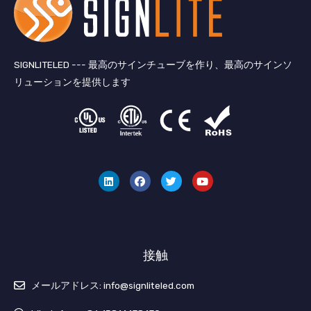
SIGNLITELED --- 最高のサインチューブを作り、最高のサインソ
リューションを提供します
リ
フ
ツ
ユ
ン
ェ
イ
ー
ク
イ
ッ
チ
ト
ス
タ
ュ
イ
ブ
ー
ー
ン
ッ
ブ
ク
接触
メールアドレス: info@signliteled.com