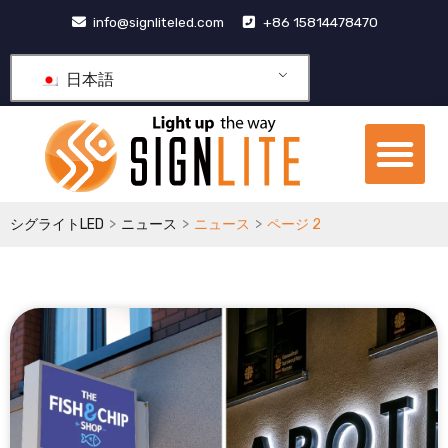
コ
info@signliteled.com
+86 15814478470
ン
テ
日本語
ン
ツ
メ
に
ニ
ス
OEM&ODM製品
ナレッジ ハブ
私たちについて
ュ
キ
ー
ッ
>
>
>
シグライトLED
ニュース
ニュース
ページ 2
プ