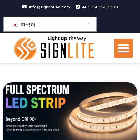
콘
info@signliteled.com
+86 15814478470
텐
츠
한국어
로
건
메
너
뉴
뛰
OEM&ODM 제품
기