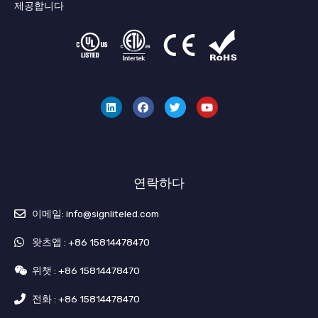
제공합니다
링
페
지
유
크
이
저
튜
드
스
귀
브
인
북
다
연락하다
이메일: info@signliteled.com
왓츠앱 : +86 15814478470
위챗 : +86 15814478470
전화 : +86 15814478470