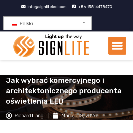
Przejdź
info@signliteled.com
+86 15814478470
do
treści
Polski
Me
Produkty OEM i ODM
Centrum wiedzy
Jak wybrać komercyjnego i
architektonicznego producenta
oświetlenia LED
Richard Liang
Marzec 18, 2026