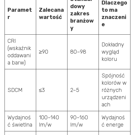
Dlaczego
dowy
Paramet
Zalecana
to ma
zakres
r
wartość
znaczeni
branżow
e
y
CRI
Dokładny
(wskaźnik
≥90
80–98
wygląd
oddawani
koloru
a barw)
Spójność
kolorów w
SDCM
≤3
2–5
różnych
urządzeni
ach
Wydajnoś
100–140
90–160
Wydajnoś
ć świetlna
lm/w
lm/w
ć energe