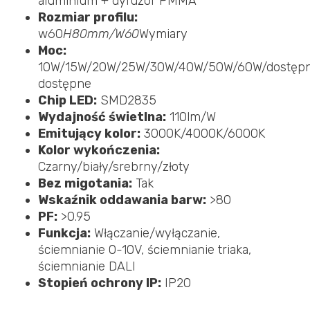
aluminium + dyfuzor PMMA
Rozmiar profilu:
w60
H80mm/W60
Wymiary
Moc:
10W/15W/20W/25W/30W/40W/50W/60W/dostęp
dostępne
Chip LED:
SMD2835
Wydajność świetlna:
110lm/W
Emitujący kolor:
3000K/4000K/6000K
Kolor wykończenia:
Czarny/biały/srebrny/złoty
Bez migotania:
Tak
Wskaźnik oddawania barw:
>80
PF:
>0.95
Funkcja:
Włączanie/wyłączanie,
ściemnianie 0-10V, ściemnianie triaka,
ściemnianie DALI
Stopień ochrony IP:
IP20