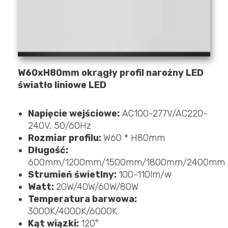
W60xH80mm okrągły profil narożny LED
światło liniowe LED
Napięcie wejściowe:
AC100-277V/AC220-
240V, 50/60Hz
Rozmiar profilu:
W60 * H80mm
Długość:
600mm/1200mm/1500mm/1800mm/2400mm
Strumień świetlny:
100-110lm/w
Watt:
20W/40W/60W/80W
Temperatura barwowa:
3000K/4000K/6000K
Kąt wiązki:
120°