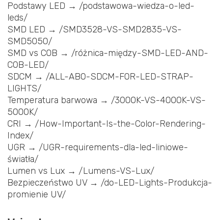
Podstawy LED → /podstawowa-wiedza-o-led-
leds/
SMD LED → /SMD3528-VS-SMD2835-VS-
SMD5050/
SMD vs COB → /różnica-między-SMD-LED-AND-
COB-LED/
SDCM → /ALL-ABO-SDCM-FOR-LED-STRAP-
LIGHTS/
Temperatura barwowa → /3000K-VS-4000K-VS-
5000K/
CRI → /How-Important-Is-the-Color-Rendering-
Index/
UGR → /UGR-requirements-dla-led-liniowe-
światła/
Lumen vs Lux → /Lumens-VS-Lux/
Bezpieczeństwo UV → /do-LED-Lights-Produkcja-
promienie UV/