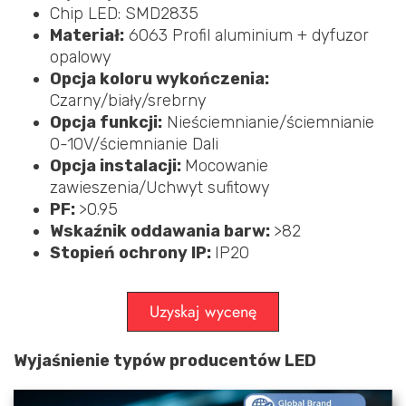
Chip LED: SMD2835
Materiał:
6063 Profil aluminium + dyfuzor
opalowy
Opcja koloru wykończenia:
Czarny/biały/srebrny
Opcja funkcji:
Nieściemnianie/ściemnianie
0-10V/ściemnianie Dali
Opcja instalacji:
Mocowanie
zawieszenia/Uchwyt sufitowy
PF:
>0.95
Wskaźnik oddawania barw:
>82
Stopień ochrony IP:
IP20
Uzyskaj wycenę
Wyjaśnienie typów producentów LED