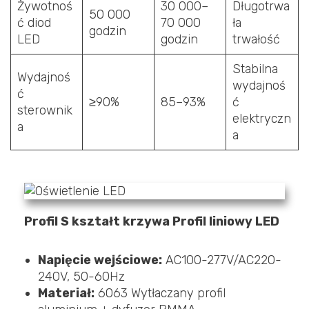
Żywotnoś
30 000–
Długotrwa
50 000
ć diod
70 000
ła
godzin
LED
godzin
trwałość
Stabilna
Wydajnoś
wydajnoś
ć
≥90%
85–93%
ć
sterownik
elektryczn
a
a
Profil S kształt krzywa Profil liniowy LED
Napięcie wejściowe:
AC100-277V/AC220-
240V, 50-60Hz
Materiał:
6063 Wytłaczany profil