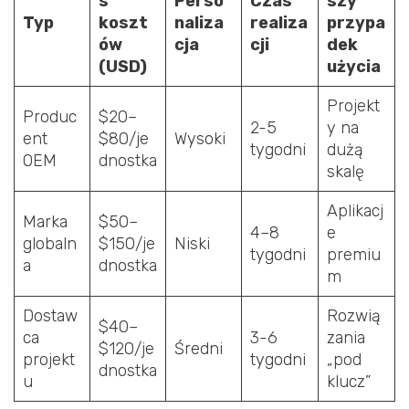
s
Perso
Czas
szy
Typ
koszt
naliza
realiza
przypa
ów
cja
cji
dek
(USD)
użycia
Projekt
Produc
$20–
2-5
y na
ent
$80/je
Wysoki
tygodni
dużą
OEM
dnostka
skalę
Aplikacj
Marka
$50–
4–8
e
globaln
$150/je
Niski
tygodni
premiu
a
dnostka
m
Dostaw
Rozwią
$40–
ca
3-6
zania
$120/je
Średni
projekt
tygodni
„pod
dnostka
u
klucz”