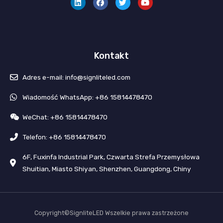
k
e
e
t
e
b
r
u
d
o
g
b
i
o
o
e
n
k
t
Kontakt
Adres e-mail: info@signliteled.com
Wiadomość WhatsApp: +86 15814478470
WeChat: +86 15814478470
Telefon: +86 15814478470
6F, Fuxinfa Industrial Park, Czwarta Strefa Przemysłowa
Shuitian, Miasto Shiyan, Shenzhen, Guangdong, Chiny
Copyright©SignliteLED Wszelkie prawa zastrzeżone