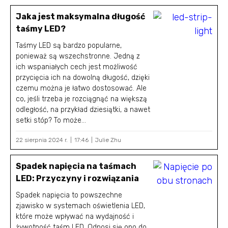
Jaka jest maksymalna długość
taśmy LED?
Taśmy LED są bardzo popularne,
ponieważ są wszechstronne. Jedną z
ich wspaniałych cech jest możliwość
przycięcia ich na dowolną długość, dzięki
czemu można je łatwo dostosować. Ale
co, jeśli trzeba je rozciągnąć na większą
odległość, na przykład dziesiątki, a nawet
setki stóp? To może...
22 sierpnia 2024 r.
17:46
Julie Zhu
Spadek napięcia na taśmach
LED: Przyczyny i rozwiązania
Spadek napięcia to powszechne
zjawisko w systemach oświetlenia LED,
które może wpływać na wydajność i
żywotność taśm LED. Odnosi się ono do