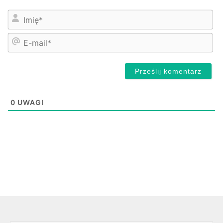
Na
E-
mai
0
UWAGI