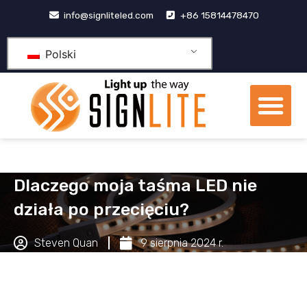
Przejdź
info@signliteled.com
+86 15814478470
do
treści
Polski
Me
Produkty OEM i ODM
Centrum wiedzy
Dlaczego moja taśma LED nie
działa po przecięciu?
Steven Quan
9 sierpnia 2024 r.