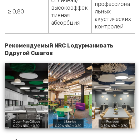
Отличная/
профессиона
высокоэффек
≥ 0,80
льных
тивная
акустических
абсорбция
контролей
Рекомендуемый NRC
L
одурманивать
D
другой
С
шагов