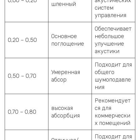
0,00 – 0,20
акустических
шленный
систем
управления
Обеспечивает
Основное
небольшое
0,20 – 0,50
поглощение
улучшение
акустики
Подходит для
Умеренная
общего
0,50 – 0,70
абсор
шумоподавле
ния
Рекомендует
высокая
ся для
0,70 – 0,80
абсорбция
коммерчески
х помещений
Подходит для