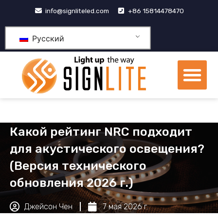
跳
info@signliteled.com
+86 15814478470
至
内
Русский
容
М
Продукция OEM и ODM
Центр знаний
Какой рейтинг NRC подходит
для акустического освещения?
(Версия технического
обновления 2026 г.)
Джейсон Чен
7 мая 2026 г.