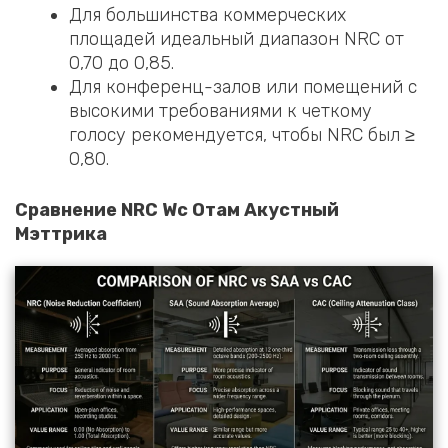
Для большинства коммерческих
площадей идеальный диапазон NRC от
0,70 до 0,85.
Для конференц-залов или помещений с
высокими требованиями к четкому
голосу рекомендуется, чтобы NRC был ≥
0,80.
Сравнение NRC
W
с
O
там
A
кустный
M
эттрика