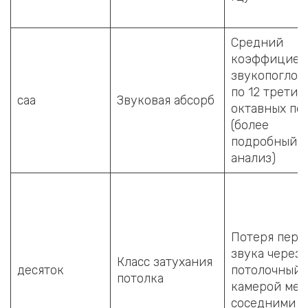
Средний
коэффициен
звукопогло
по 12 трети
саа
Звуковая абсорб
октавных по
(более
подробный
анализ)
Потеря пере
звука через
Класс затухания
десяток
потолочный
потолка
камерой ме
соседними