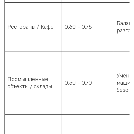
Балан
Рестораны / Кафе
0,60 – 0,75
разгов
Умень
Промышленные
0,50 – 0,70
машин,
объекты / склады
безопа