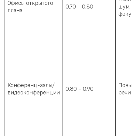
Офисы открытого
0,70 – 0,80
шум, у
плана
фокус
Конференц-залы/
Повыси
0,80 – 0,90
видеоконференции
речи