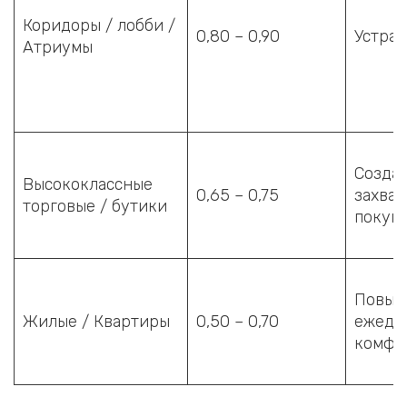
Коридоры / лобби /
0,80 – 0,90
Устран
Атриумы
Созда
Высококлассные
0,65 – 0,75
захва
торговые / бутики
покуп
Повыш
Жилые / Квартиры
0,50 – 0,70
ежедн
комфо