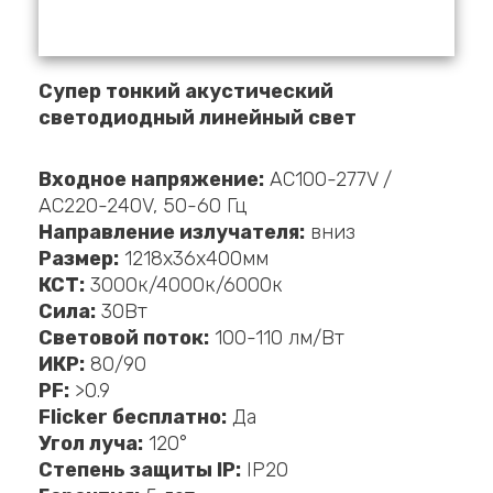
Супер тонкий акустический
светодиодный линейный свет
Входное напряжение:
AC100-277V /
AC220-240V, 50-60 Гц
Направление излучателя:
вниз
Размер:
1218х36х400мм
КСТ:
3000к/4000к/6000к
Сила:
30Вт
Световой поток:
100-110 лм/Вт
ИКР:
80/90
PF:
>0.9
Flicker бесплатно:
Да
Угол луча:
120°
Степень защиты IP:
IP20