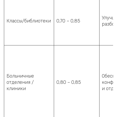
Улучш
Классы/библиотеки
0,70 – 0,85
разбор
Больничные
Обесп
отделения /
0,80 – 0,85
конфи
клиники
и отды