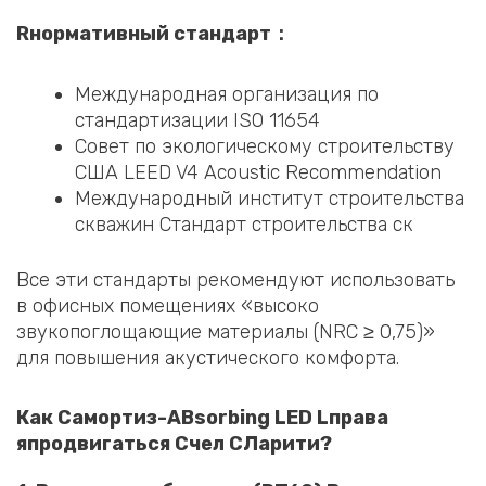
R
нормативный стандарт
：
Международная организация по
стандартизации ISO 11654
Совет по экологическому строительству
США LEED V4 Acoustic Recommendation
Международный институт строительства
скважин Стандарт строительства ск
Все эти стандарты рекомендуют использовать
в офисных помещениях «высоко
звукопоглощающие материалы (NRC ≥ 0,75)»
для повышения акустического комфорта.
Как
С
амортиз-
A
Bsorbing LED
L
права
я
продвигаться
С
чел
C
Ларити?