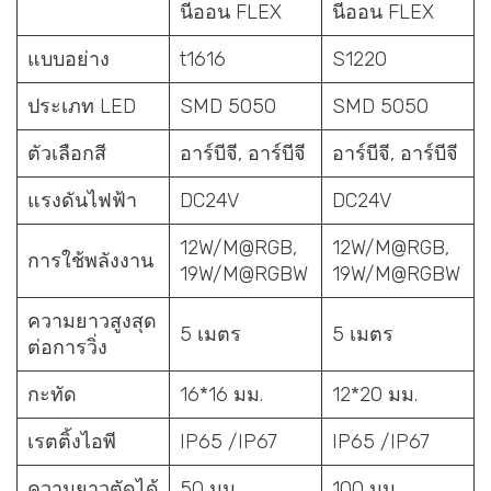
นีออน FLEX
นีออน FLEX
แบบอย่าง
t1616
S1220
ประเภท LED
SMD 5050
SMD 5050
ตัวเลือกสี
อาร์บีจี, อาร์บีจี
อาร์บีจี, อาร์บีจี
แรงดันไฟฟ้า
DC24V
DC24V
12W/M@RGB,
12W/M@RGB,
การใช้พลังงาน
19W/M@RGBW
19W/M@RGBW
ความยาวสูงสุด
5 เมตร
5 เมตร
ต่อการวิ่ง
กะทัด
16*16 มม.
12*20 มม.
เรตติ้งไอพี
IP65 /IP67
IP65 /IP67
ความยาวตัดได้
50 มม.
100 มม.