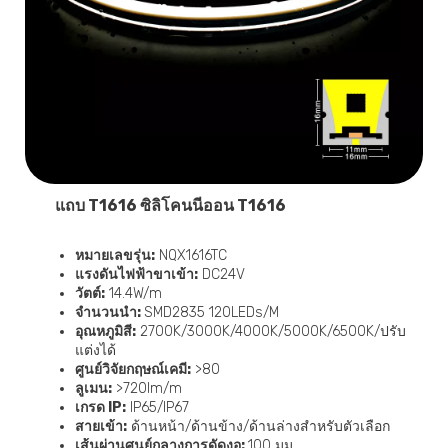
แถบ T1616 ซิลิโคนนีออน T1616
หมายเลขรุ่น:
NQX1616TC
แรงดันไฟฟ้าขาเข้า:
DC24V
วัตต์:
14.4W/m
จำนวนนำ:
SMD2835 120LEDs/M
อุณหภูมิสี:
2700K/3000K/4000K/5000K/6500K/ปรับ
แต่งได้
ศูนย์วิจัยกฤษณ์เคมี:
>80
ลูเมน:
>720lm/m
เกรด IP:
IP65/IP67
สายเข้า:
ด้านหน้า/ด้านข้าง/ด้านล่างสำหรับตัวเลือก
เส้นผ่านศูนย์กลางการดัดงอ:
100 มม.