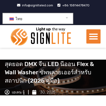
跳
info@signliteled.com
+86 15814478470
至
内
ไทย
容
เมน
ผลิตภัณฑ์ OEM และ ODM
ศูนย์รวมความรู้
เกี่ยวกับเรา
สุดยอด DMX จีน LED นีออน Flex &
Wall Washer ซัพพลายเออร์สำหรับ
สถาปนิก (2025 คู่มือ)
เอเลน จู้
‘30, 2025