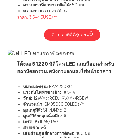
ความยาวที่สามารถตัดได้:
50 มม.
ความยาว:
5 เมตร/ม้วน
ราคา: 3.5-4.5USD/m
รับราคาที่ดีที่สุดตอนนี้!
โค้งงอ S1220 ซิลิโคน LED แถบนีออนสำหรับ
สถาปัตยกรรม, ผนังกระจกและไฟหน้าอาคาร
หมายเลขรุ่น:
NAA1220SC
แรงดันไฟฟ้าขาเข้า:
DC24V
วัตต์:
12W/M@RGB, 19W/M@RGBW
จำนวนนำ:
SMD5050 50LEDs/M
อุณหภูมิสี:
SPI/DMX512
ศูนย์วิจัยกฤษณ์เคมี:
>80
เกรด IP:
IP65/IP67
สายเข้า:
หน้า
เส้นผ่านศูนย์กลางการดัดงอ:
100 มม.