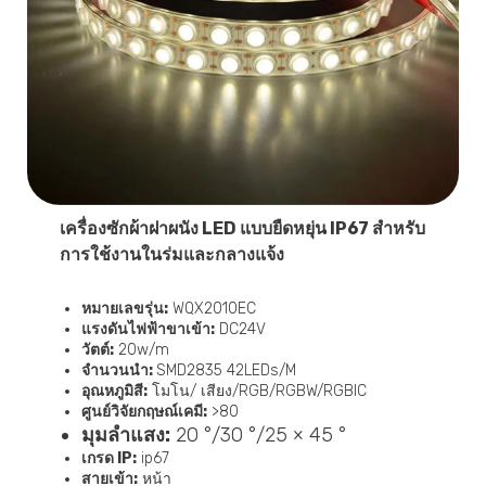
เครื่องซักผ้าฝาผนัง LED แบบยืดหยุ่น IP67 สำหรับ
การใช้งานในร่มและกลางแจ้ง
หมายเลขรุ่น:
WQX2010EC
แรงดันไฟฟ้าขาเข้า:
DC24V
วัตต์:
20w/m
จำนวนนำ:
SMD2835 42LEDs/M
อุณหภูมิสี:
โมโน/ เสียง/RGB/RGBW/RGBIC
ศูนย์วิจัยกฤษณ์เคมี:
>80
มุมลำแสง:
20 °/30 °/25 × 45 °
เกรด IP:
ip67
สายเข้า:
หน้า