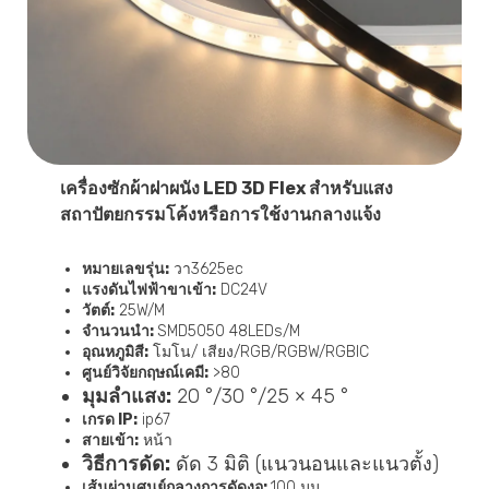
เครื่องซักผ้าฝาผนัง LED 3D Flex สำหรับแสง
สถาปัตยกรรมโค้งหรือการใช้งานกลางแจ้ง
หมายเลขรุ่น:
วา3625ec
แรงดันไฟฟ้าขาเข้า:
DC24V
วัตต์:
25W/M
จำนวนนำ:
SMD5050 48LEDs/M
อุณหภูมิสี:
โมโน/ เสียง/RGB/RGBW/RGBIC
ศูนย์วิจัยกฤษณ์เคมี:
>80
มุมลำแสง:
20 °/30 °/25 × 45 °
เกรด IP:
ip67
สายเข้า:
หน้า
วิธีการดัด:
ดัด 3 มิติ (แนวนอนและแนวตั้ง)
เส้นผ่านศูนย์กลางการดัดงอ:
100 มม.