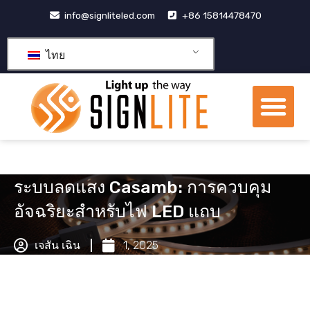
跳
info@signliteled.com
+86 15814478470
至
内
ไทย
容
เมน
ผลิตภัณฑ์ OEM และ ODM
ศูนย์รวมความรู้
เกี่ยวกับเรา
ระบบลดแสง Casamb: การควบคุม
อัจฉริยะสำหรับไฟ LED แถบ
เจสัน เฉิน
1, 2025