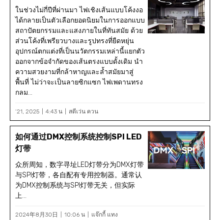
ในช่วงไม่กี่ปีที่ผ่านมา ไฟเชิงเส้นแบบโค้งงอ
ได้กลายเป็นตัวเลือกยอดนิยมในการออกแบบ
สถาปัตยกรรมและแสงภายในที่ทันสมัย ด้วย
ส่วนโค้งที่เพรียวบางและรูปทรงที่ยืดหยุ่น
อุปกรณ์ตกแต่งที่เป็นนวัตกรรมเหล่านี้แยกตัว
ออกจากข้อจำกัดของเส้นตรงแบบดั้งเดิม นำ
ความสวยงามที่กล้าหาญและล้ำสมัยมาสู่
พื้นที่ ไม่ว่าจะเป็นลายซิกแซก ไฟเพดานทรง
กลม...
‘21, 2025
4:43 น
สตีเว่น ควน
如何通过DMX控制系统控制SPI LED
灯带
众所周知，数字寻址LED灯带分为DMX灯带
与SPI灯带，各自配有专用控制器。通常认
为DMX控制系统与SPI灯带无关，但实际
上...
2024年8月30日
10:06 น
แจ๊กกี้ แทง