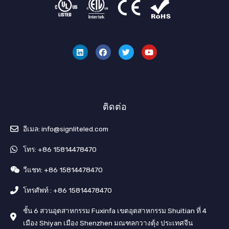
ลิ
เ
ท
ยู
ง
ฟ
วิ
ทู
ค์
ส
ต
ป
อิ
บุ๊
เ
น
ค
ต
อ
ร์
ติดต่อ
อีเมล: info@signliteled.com
โทร: +86 15814478470
วีแชท: +86 15814478470
โทรศัพท์ : +86 15814478470
ชั้น 6 สวนอุตสาหกรรม Fuxinfa เขตอุตสาหกรรม Shuitian ที่ 4
เมือง Shiyan เมือง Shenzhen มณฑลกวางตุ้ง ประเทศจีน