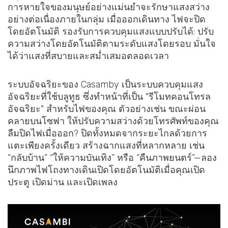
การหายใจของมนุษย์อย่างแม่นยำจะรักษาแสงสว่าง
อย่างต่อเนื่องภายในกลุ่ม เมื่อออกเดินทาง ไฟจะปิด
โดยอัตโนมัติ รองรับการควบคุมแสงแบบปรับได้: ปรับ
ความสว่างโดยอัตโนมัติตามระดับแสงโดยรอบ มั่นใจ
ได้ว่าแสงที่สบายและสม่ำเสมอตลอดเวลา
ระบบอัจฉริยะของ Casamby เป็นระบบควบคุมแสง
อัจฉริยะที่ใช้บลูทูธ ซึ่งทำหน้าที่เป็น "รีโมทคอนโทรล
อัจฉริยะ" สำหรับไฟของคุณ ตัวอย่างเช่น ขณะผ่อน
คลายบนโซฟา ให้ปรับความสว่างด้วยโทรศัพท์ของคุณ
ลืมปิดไฟเมื่อออก? ปิดทั้งหมดจากระยะไกลด้วยการ
แตะเพียงครั้งเดียว สร้างฉากแสงที่หลากหลาย เช่น
“กลับบ้าน” “ให้ความบันเทิง” หรือ “คืนภาพยนตร์”—ลอง
นึกภาพไฟโถงทางเดินเปิดโดยอัตโนมัติเมื่อคุณเปิด
ประตู เปิดม่าน และเปิดเพลง