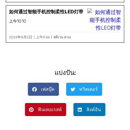
如何通过智能手机控制柔性LED灯带
上午10:10
2024年8月2日
上午9:56
สตีเว่น ควน
แบ่งปัน:
เฟสบุ๊ค
ทวิตเตอร์
พินเทอเรสต์
ลิงค์อิน