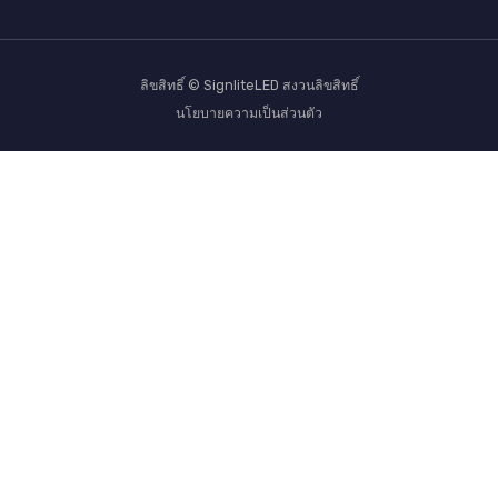
ลิขสิทธิ์ © SignliteLED สงวนลิขสิทธิ์
นโยบายความเป็นส่วนตัว