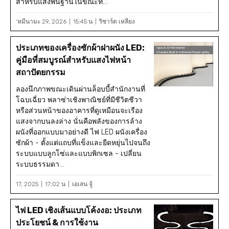
สำหรับแสงพื้นฐานในขณะที่...
‘หมีนามะ 29, 2026
15:45 น
ริชาร์ด เหลียง
ประเภทของเครื่องซักผ้าฝาผนัง LED:
คู่มือที่สมบูรณ์สำหรับแสงไฟหน้า
สถาปัตยกรรม
ลองนึกภาพขณะเดินผ่านล็อบบี้สำนักงานที่
โฉบเฉี่ยว พลาซ่าเชิงพาณิชย์ที่มีชีวิตชีวา
หรือส่วนหน้าของอาคารที่ดูเหมือนจะเรือง
แสงจากบนลงล่าง นั่นคือพลังของการล้าง
ผนังที่ออกแบบมาอย่างดี ไฟ LED ผนังเครื่อง
ซักผ้า - ตั้งแต่แถบที่แข็งและยืดหยุ่นไปจนถึง
ระบบแบบลูกโซ่และแบบพิกเซล - เปลี่ยน
ระบบธรรมดา...
17, 2025
17:02 น
เอเลน จู้
ไฟ LED เชิงเส้นแบบโค้งงอ: ประเภท
ประโยชน์ & การใช้งาน