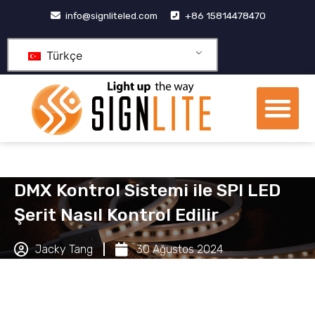
İçeriğe
info@signliteled.com
+86 15814478470
geç
Türkçe
Me
OEM&ODM Ürünleri
bilgi merkezi
Temas etmek
DMX Kontrol Sistemi ile SPI LED
Şerit Nasıl Kontrol Edilir
Jacky Tang
30 Ağustos 2024