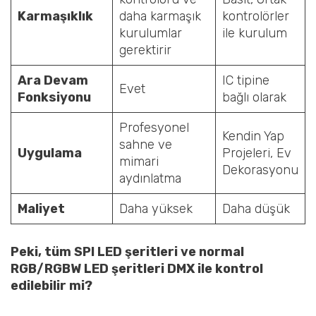
Karmaşıklık
daha karmaşık
kontrolörler
kurulumlar
ile kurulum
gerektirir
Ara Devam
IC tipine
Evet
Fonksiyonu
bağlı olarak
Profesyonel
Kendin Yap
sahne ve
Uygulama
Projeleri, Ev
mimari
Dekorasyonu
aydınlatma
Maliyet
Daha yüksek
Daha düşük
Peki, tüm SPI LED şeritleri ve normal
RGB/RGBW LED şeritleri DMX ile kontrol
edilebilir mi?