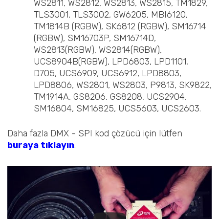
WS2811, WS2812, WS2813, WS2815, TM1829,
TLS3001, TLS3002, GW6205, MBI6120,
TM1814B (RGBW), SK6812 (RGBW), SM16714
(RGBW), SM16703P, SM16714D,
WS2813(RGBW), WS2814(RGBW),
UCS8904B(RGBW), LPD6803, LPD1101,
D705, UCS6909, UCS6912, LPD8803,
LPD8806, WS2801, WS2803, P9813, SK9822,
TM1914A, GS8206, GS8208, UCS2904,
SM16804, SM16825, UCS5603, UCS2603.
Daha fazla DMX - SPI kod çözücü için lütfen
buraya tıklayın
.