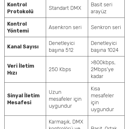
Kontrol
Basit seri
Standart DMX
Protokolü
arayüz
Kontrol
Asenkron seri
Senkron seri
Yöntemi
Denetleyici
Denetleyici
Kanal Sayısı
başına 512
başına 1024
>800kbps,
Veri İletim
250 Kbps
2Mbps'ye
Hızı
kadar
Kısa
Uzun
Sinyal İletim
mesafeler
mesafeler için
Mesafesi
için
uygundur
uygundur
Karmaşık, DMX
kontrolörü ve
Basit, Ortak