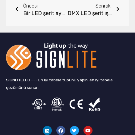
Öncesi
Sonraki
Bir LED şerit aynaya nasıl sabitlenir
DMX LED şerit ışığı nasıl kontrol eder ve nasıl bağlanır?
SIGNLITELED --- En iyi tabela tüpünü yapın, en iyi tabela
çözümünü sunun
L
F
T
Y
i
a
w
o
n
c
i
u
k
e
t
t