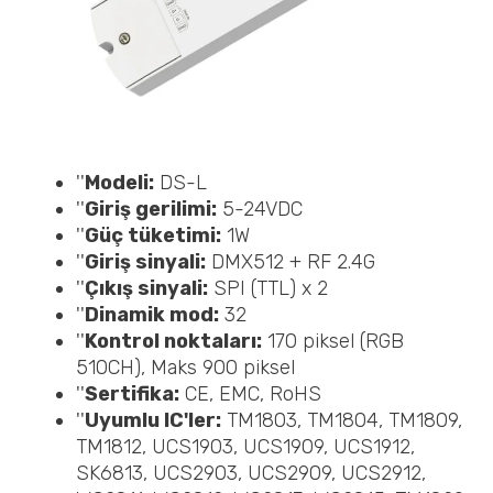
''
Modeli:
DS-L
''
Giriş gerilimi:
5-24VDC
''
Güç tüketimi:
1W
''
Giriş sinyali:
DMX512 + RF 2.4G
''
Çıkış sinyali:
SPI (TTL) x 2
''
Dinamik mod:
32
''
Kontrol noktaları:
170 piksel (RGB
510CH), Maks 900 piksel
''
Sertifika:
CE, EMC, RoHS
''
Uyumlu IC'ler:
TM1803, TM1804, TM1809,
TM1812, UCS1903, UCS1909, UCS1912,
SK6813, UCS2903, UCS2909, UCS2912,