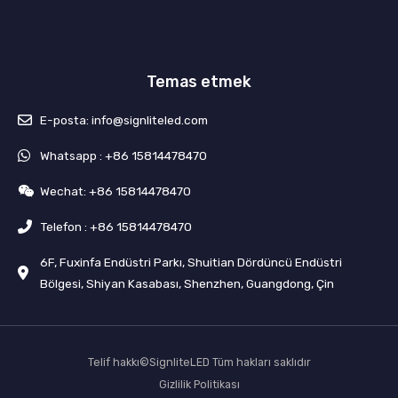
e
b
t
u
d
o
e
b
i
o
r
e
n
k
Temas etmek
E-posta: info@signliteled.com
Whatsapp : +86 15814478470
Wechat: +86 15814478470
Telefon : +86 15814478470
6F, Fuxinfa Endüstri Parkı, Shuitian Dördüncü Endüstri
Bölgesi, Shiyan Kasabası, Shenzhen, Guangdong, Çin
Telif hakkı©SignliteLED Tüm hakları saklıdır
Gizlilik Politikası