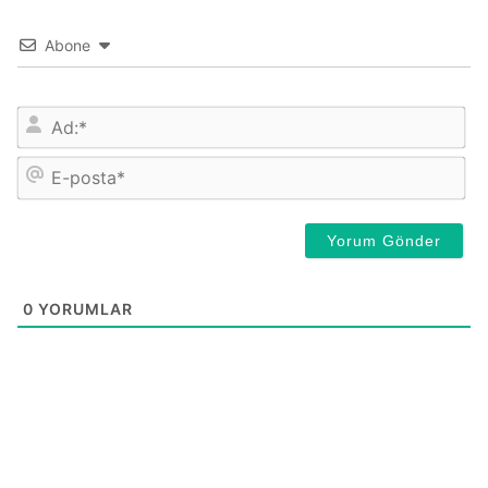
Abone
İsi
E-
pos
0
YORUMLAR