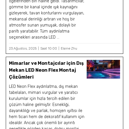
öğelerinden biri haline geldi. Tasarımcılar,
gömme bir kanal içinde ışık kaynağını
gizleyerek, tavan konturlarını vurgulayan,
mekansal derinliği artıran ve hoş bir
atmosfer sunan yumuşak, dolaylı bir
parıltı yaratabilir. Tüm aydınlatma
seçenekleri arasında LED ...
23.Ağustos, 2025
Saat 10:00
Elaine Zhu
Mimarlar ve Montajcılar için Dış
Mekan LED Neon Flex Montaj
Çözümleri
LED Neon Flex aydınlatma, dış mekan
tabelaları, mimari vurgular ve yaratıcı
kurulumlar için hızla tercih edilen bir
çözüm haline gelmiştir. Esnekliği,
dayanıklılığı ve parlak, homojen ışıltısı ile
hem ticari hem de dekoratif kullanım için
idealdir. Ancak çok önemli bir ayrıntı
genellikle gözden kaçar: doğru montaj