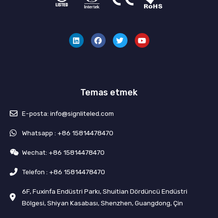
L
F
T
Y
i
a
w
o
n
c
i
u
k
e
t
t
e
b
t
u
d
o
e
b
i
o
r
e
n
k
Temas etmek
E-posta: info@signliteled.com
Whatsapp : +86 15814478470
Wechat: +86 15814478470
Telefon : +86 15814478470
6F, Fuxinfa Endüstri Parkı, Shuitian Dördüncü Endüstri
Bölgesi, Shiyan Kasabası, Shenzhen, Guangdong, Çin