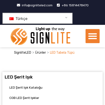
İçeriğe
info@signliteled.com
+86 15814478470
geç
Türkçe
Me
OEM&ODM Ürünleri
bilgi merkezi
Temas etmek
>
>
SignliteLED
Ürünler
LED Tabela Tüpü
LED Şerit Işık
LED Şerit Işık Kataloğu
COB LED Şerit Işıklar