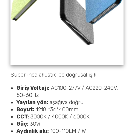
Süper ince akustik led doğrusal ışık
Giriş Voltajı:
AC100-277V / AC220-240V,
50-60Hz
Yayılan yön:
aşağıya doğru
Boyut:
1218 *36*400mm
CCT
: 3000K / 4000K / 6000K
Güç:
30W
Aydınlık akı:
100-110LM / W