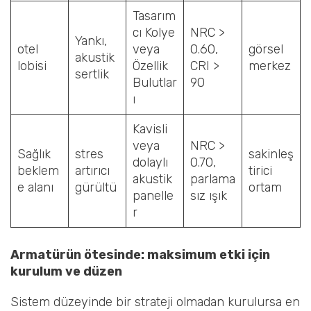
Tasarım
cı Kolye
NRC >
Yankı,
otel
veya
0.60,
görsel
akustik
lobisi
Özellik
CRI >
merkez
sertlik
Bulutlar
90
ı
Kavisli
veya
NRC >
Sağlık
stres
sakinleş
dolaylı
0.70,
beklem
artırıcı
tirici
akustik
parlama
e alanı
gürültü
ortam
panelle
sız ışık
r
Armatürün ötesinde: maksimum etki için
kurulum ve düzen
Sistem düzeyinde bir strateji olmadan kurulursa en