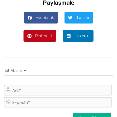
Paylaşmak:
Facebook
Twitter
Pinterest
Linkedin
Abone
İsi
E-
pos