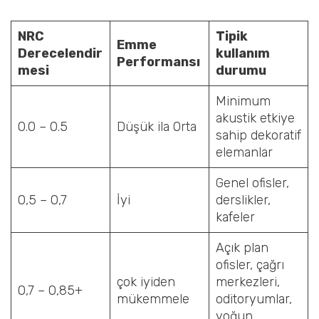
NRC
Tipik
Emme
Derecelendir
kullanım
Performansı
mesi
durumu
Minimum
akustik etkiye
0.0 – 0.5
Düşük ila Orta
sahip dekoratif
elemanlar
Genel ofisler,
0,5 – 0,7
İyi
derslikler,
kafeler
Açık plan
ofisler, çağrı
çok iyiden
merkezleri,
0,7 – 0,85+
mükemmele
oditoryumlar,
yoğun