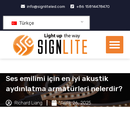
İçeriğe
info@signliteled.com
+86 15814478470
geç
Türkçe
Me
OEM&ODM Ürünleri
bilgi merkezi
Temas etmek
Ses emilimi için en iyi akustik
aydınlatma armatürleri nelerdir?
Richard Liang
Aralık 26, 2025