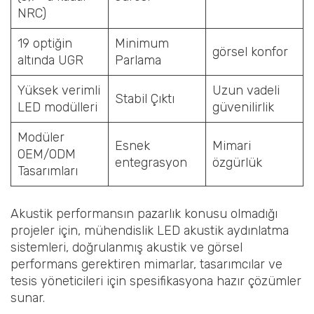
NRC)
19 optiğin
Minimum
görsel konfor
altında UGR
Parlama
Yüksek verimli
Uzun vadeli
Stabil Çıktı
LED modülleri
güvenilirlik
Modüler
Esnek
Mimari
OEM/ODM
entegrasyon
özgürlük
Tasarımları
Akustik performansın pazarlık konusu olmadığı
projeler için, mühendislik LED akustik aydınlatma
sistemleri, doğrulanmış akustik ve görsel
performans gerektiren mimarlar, tasarımcılar ve
tesis yöneticileri için spesifikasyona hazır çözümler
sunar.