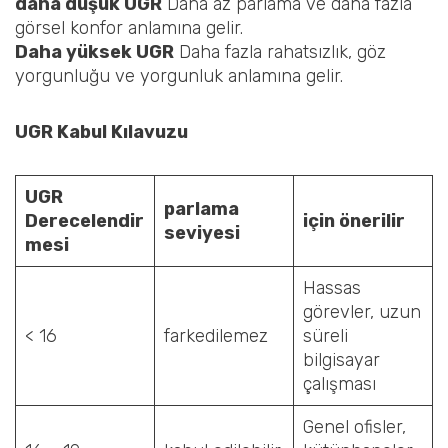
daha düşük UGR
Daha az parlama ve daha fazla
görsel konfor anlamına gelir.
Daha yüksek UGR
Daha fazla rahatsızlık, göz
yorgunluğu ve yorgunluk anlamına gelir.
UGR Kabul Kılavuzu
UGR
parlama
Derecelendir
için önerilir
seviyesi
mesi
Hassas
görevler, uzun
< 16
farkedilemez
süreli
bilgisayar
çalışması
Genel ofisler,