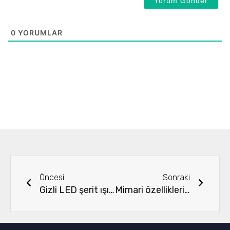
0
YORUMLAR
Önceki
Sonra
Öncesi
Sonraki
Gizli LED şerit ışıkları evime nasıl kurabilirim?
Mimari özellikleri vurgulamak için gizli aydınlatma kullanılabilir mi?