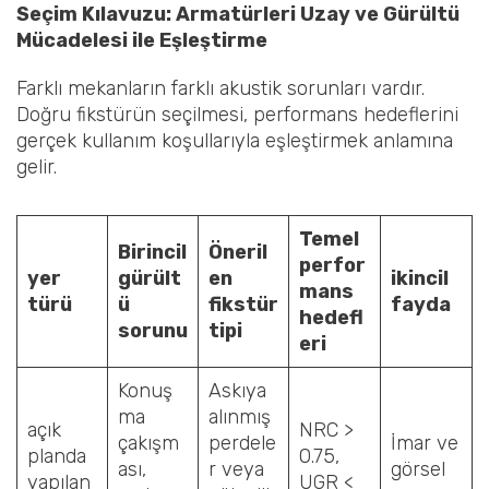
Seçim Kılavuzu: Armatürleri Uzay ve Gürültü
Mücadelesi ile Eşleştirme
Farklı mekanların farklı akustik sorunları vardır.
Doğru fikstürün seçilmesi, performans hedeflerini
gerçek kullanım koşullarıyla eşleştirmek anlamına
gelir.
Temel
Birincil
Öneril
perfor
yer
gürült
en
ikincil
mans
türü
ü
fikstür
fayda
hedefl
sorunu
tipi
eri
Konuş
Askıya
ma
alınmış
açık
NRC >
çakışm
perdele
İmar ve
planda
0.75,
ası,
r veya
görsel
yapılan
UGR <