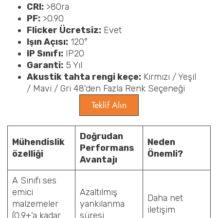
CRI:
>80ra
PF:
>0.90
Flicker Ücretsiz:
Evet
Işın Açısı:
120°
IP Sınıfı:
IP20
Garanti:
5 Yıl
Akustik tahta rengi keçe:
Kırmızı / Yeşil
/ Mavi / Gri 48'den Fazla Renk Seçeneği
Teklif Alın
Doğrudan
Mühendislik
Neden
Performans
özelliği
Önemli?
Avantajı
A Sınıfı ses
emici
Azaltılmış
Daha net
malzemeler
yankılanma
iletişim
(0,9+'a kadar
süresi