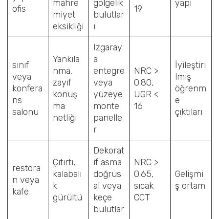
mahre
gölgelik
yapı
ofis
19
miyet
bulutlar
eksikliği
ı
Izgaray
Yankıla
a
sınıf
İyileştiri
nma,
entegre
NRC >
veya
lmiş
zayıf
veya
0.80,
konfera
öğrenm
konuş
yüzeye
UGR <
ns
e
ma
monte
16
salonu
çıktıları
netliği
panelle
r
Dekorat
Çıtırtı,
if asma
NRC >
restora
kalabalı
doğrus
0.65,
Gelişmi
n veya
k
al veya
sıcak
ş ortam
kafe
gürültü
keçe
CCT
bulutlar