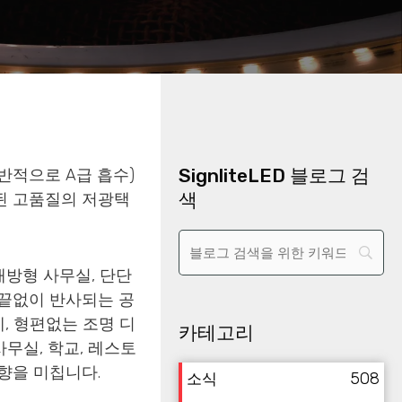
SignliteLED 블로그 검
반적으로 A급 흡수)
색
된 고품질의 저광택
방형 사무실, 단단
 끝없이 반사되는 공
, 형편없는 조명 디
카테고리
무실, 학교, 레스토
향을 미칩니다.
508
소식