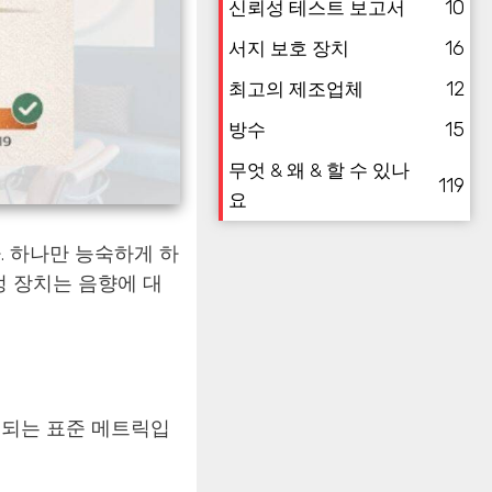
10
신뢰성 테스트 보고서
16
서지 보호 장치
12
최고의 제조업체
15
방수
무엇 & 왜 & 할 수 있나
119
요
. 하나만 능숙하게 하
 장치는 음향에 대
용되는 표준 메트릭입