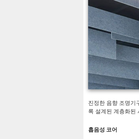
진정한 음향 조명기구
록 설계된 계층화된
흡음성 코어