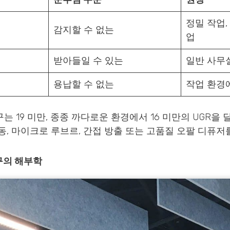
정밀 작업,
감지할 수 없는
업
받아들일 수 있는
일반 사무실
용납할 수 없는
작업 환경
 19 미만, 종종 까다로운 환경에서 16 미만의 UGR을 
동, 마이크로 루브르, 간접 방출 또는 고품질 오팔 디퓨저
구의 해부학