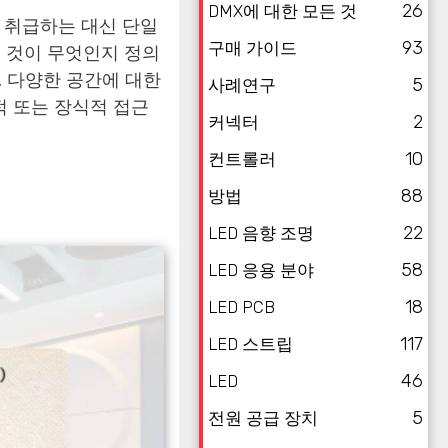
26
DMX에 대한 모든 것
 취급하는 대신 단일
93
구매 가이드
 것이 무엇인지 정의
, 다양한 공간에 대한
5
사례연구
 또는 장식적 접근
2
커넥터
10
컨트롤러
88
방법
22
LED 음향 조명
58
LED 응용 분야
18
LED PCB
117
LED 스트립
46
LED
5
전원 공급 장치