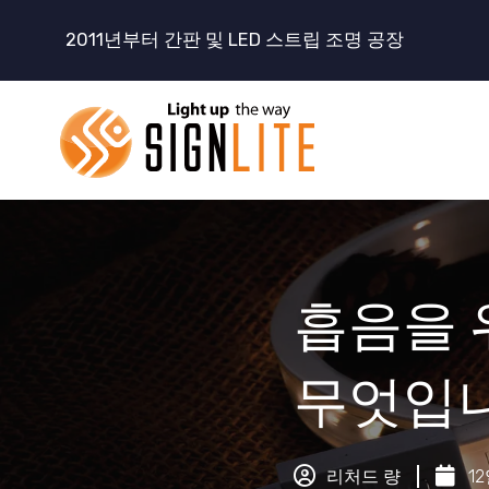
콘
2011년부터 간판 및 LED 스트립 조명 공장
텐
츠
로
건
너
뛰
기
흡음을 
무엇입
리처드 량
12