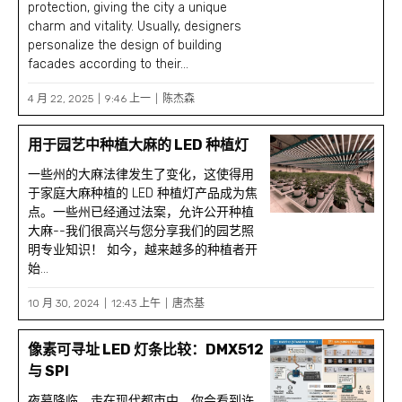
protection, giving the city a unique
charm and vitality. Usually, designers
personalize the design of building
facades according to their...
4 月 22, 2025
9:46 上一
陈杰森
用于园艺中种植大麻的 LED 种植灯
一些州的大麻法律发生了变化，这使得用
于家庭大麻种植的 LED 种植灯产品成为焦
点。一些州已经通过法案，允许公开种植
大麻--我们很高兴与您分享我们的园艺照
明专业知识！ 如今，越来越多的种植者开
始...
10 月 30, 2024
12:43 上午
唐杰基
像素可寻址 LED 灯条比较：DMX512
与 SPI
夜幕降临，走在现代都市中，你会看到许