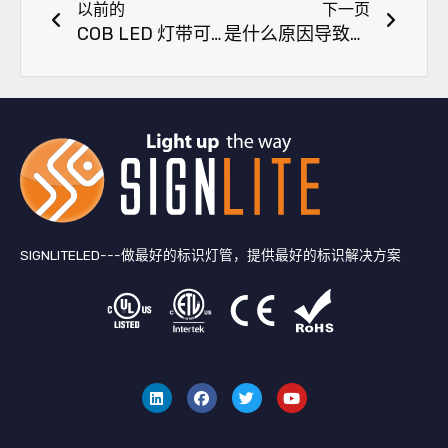
以前的
下一页
COB LED 灯带可以切割吗？
是什么原因导致电压下降、闪烁和灯带不亮？如何解决这些问题？
SIGNLITELED---做最好的标识灯管，提供最好的标识解决方案
领
F
叽
Y
英
a
叽
o
c
喳
u
e
喳
T
b
u
o
b