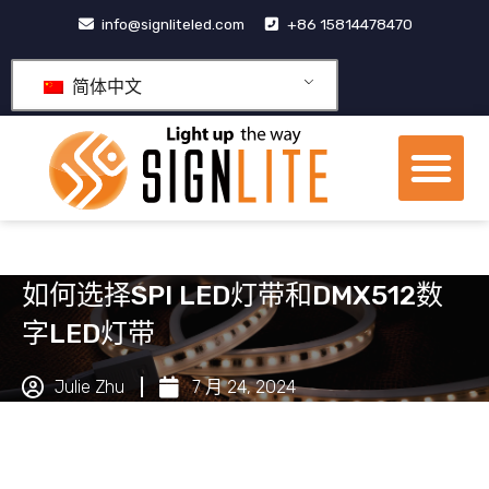
跳
info@signliteled.com
+86 15814478470
至
内
简体中文
容
菜
单
OEM&ODM产品
如何选择SPI LED灯带和DMX512数
字LED灯带
Julie Zhu
7 月 24, 2024