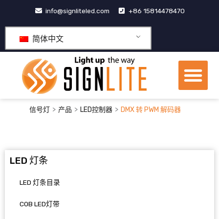
跳
info@signliteled.com
+86 15814478470
至
内
简体中文
容
菜
单
OEM&ODM产品
>
>
>
信号灯
产品
LED控制器
DMX 转 PWM 解码器
LED 灯条
LED 灯条目录
COB LED灯带