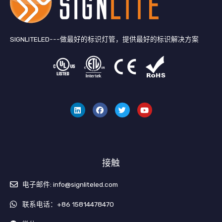
SIGNLITELED---做最好的标识灯管，提供最好的标识解决方案
领
F
叽
Y
英
a
叽
o
c
喳
u
e
喳
T
b
u
o
b
o
e
k
接触
电子邮件: info@signliteled.com
联系电话：+86 15814478470