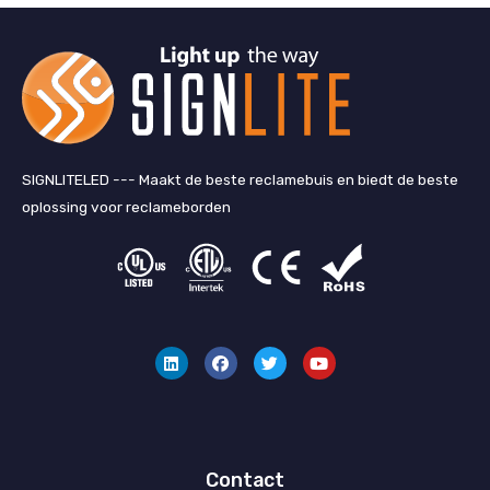
SIGNLITELED --- Maakt de beste reclamebuis en biedt de beste
oplossing voor reclameborden
L
F
T
Y
i
a
w
o
n
c
i
u
k
e
t
T
e
b
t
u
d
o
e
b
I
o
r
e
n
k
Contact