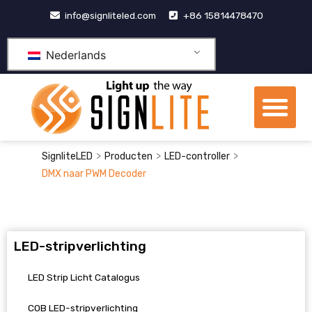
Doorgaan
info@signliteled.com
+86 15814478470
naar
inhoud
Nederlands
Me
OEM&ODM-producten
>
>
>
SignliteLED
Producten
LED-controller
DMX naar PWM Decoder
LED-stripverlichting
LED Strip Licht Catalogus
COB LED-stripverlichting