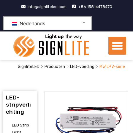
Doorgaan
info@signliteled.com
+86 15814478470
naar
inhoud
Nederlands
Me
OEM&ODM-producten
>
>
>
SignliteLED
Producten
LED-voeding
MW LPV-serie
LED-
stripverli
chting
LED Strip
Licht