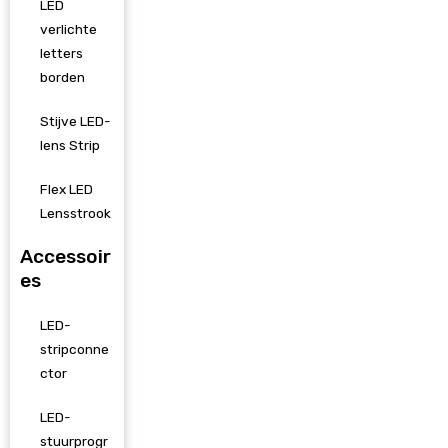
LED
verlichte
letters
borden
Stijve LED-
lens Strip
Flex LED
Lensstrook
Accessoir
es
LED-
stripconne
ctor
LED-
stuurprogr