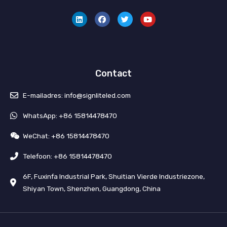
i
a
w
o
n
c
i
u
k
e
t
T
e
b
t
u
d
o
e
b
I
o
r
e
n
k
Contact
E-mailadres: info@signliteled.com
WhatsApp: +86 15814478470
WeChat: +86 15814478470
Telefoon: +86 15814478470
6F, Fuxinfa Industrial Park, Shuitian Vierde Industriezone,
Shiyan Town, Shenzhen, Guangdong, China