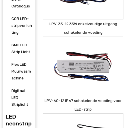
Catalogus
COB LED-
LPV-35-12 35W enkelvoudige uitgang
stripverlich
ting
schakelende voeding
SMD LED
Strip Licht
Flex LED
Muurwasm
achine
Digitaal
LED
LPV-60-12 IP67 schakelende voeding voor
Striplicht
LED-strip
LED
neonstrip