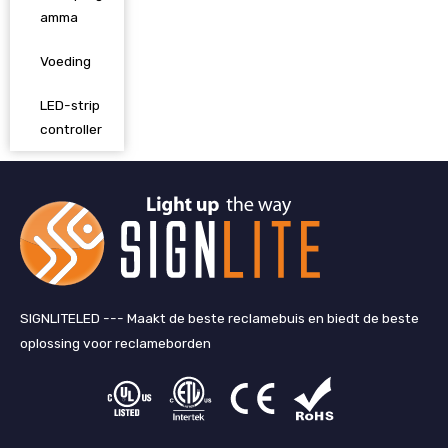
amma
Voeding
LED-strip
controller
SIGNLITELED --- Maakt de beste reclamebuis en biedt de beste
oplossing voor reclameborden
L
F
T
Y