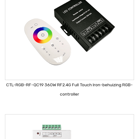
CTL-RGB-RF-QC19 360W RF2.4G Full Touch Iron-behuizing RGB-
controller