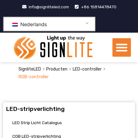
Doorgaan
info@signliteled.com
+86 15814478470
naar
inhoud
Nederlands
Me
OEM&ODM-producten
>
>
>
SignliteLED
Producten
LED-controller
RGB-controller
LED-stripverlichting
LED Strip Licht Catalogus
COB LED-stripverlichting