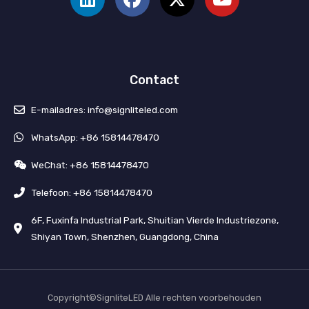
n
c
u
u
k
e
i
T
e
b
s
u
d
o
s
b
I
o
l
e
Contact
n
k
i
n
E-mailadres: info@signliteled.com
g
e
WhatsApp: +86 15814478470
l
WeChat: +86 15814478470
i
e
Telefoon: +86 15814478470
d
6F, Fuxinfa Industrial Park, Shuitian Vierde Industriezone,
e
Shiyan Town, Shenzhen, Guangdong, China
n
Copyright©SignliteLED Alle rechten voorbehouden