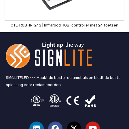
CTL-RGB-IR-24S | Infrarood RGB-controller met 24 toetsen
SIGNLITELED --- Maakt de beste reclamebuis en biedt de beste
oplossing voor reclameborden
L
F
k
Y
i
a
r
o