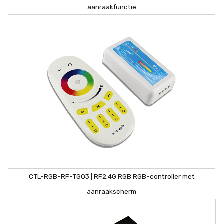
aanraakfunctie
CTL-RGB-RF-TG03 | RF2.4G RGB RGB-controller met
aanraakscherm