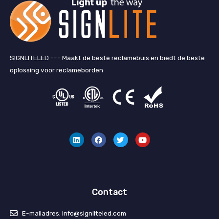
SIGNLITELED --- Maakt de beste reclamebuis en biedt de beste
oplossing voor reclameborden
L
F
T
Y
i
a
w
o
n
c
i
u
k
e
t
T
e
b
t
u
d
o
e
b
I
o
r
e
n
k
Contact
E-mailadres: info@signliteled.com