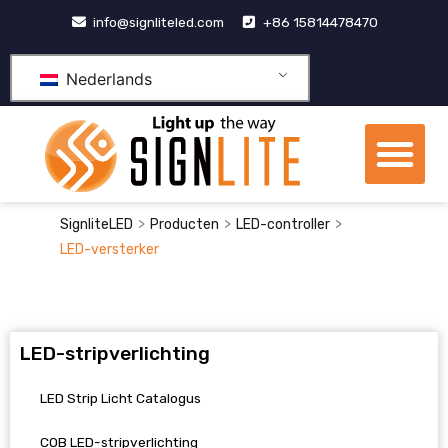
Doorgaan
info@signliteled.com
+86 15814478470
naar
inhoud
Nederlands
Me
OEM&ODM-producten
>
>
>
SignliteLED
Producten
LED-controller
LED-versterker
LED-stripverlichting
LED Strip Licht Catalogus
COB LED-stripverlichting