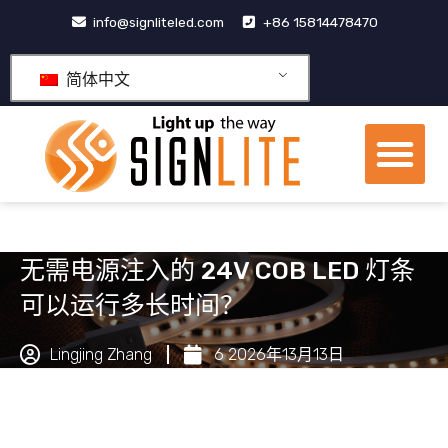
跳
info@signliteled.com
+86 15814478470
至
内
简体中文
容
菜
单
OEM&ODM产品
无需电源注入的 24V COB LED 灯条
可以运行多长时间？
Lingjing Zhang
6 2026年13月13日