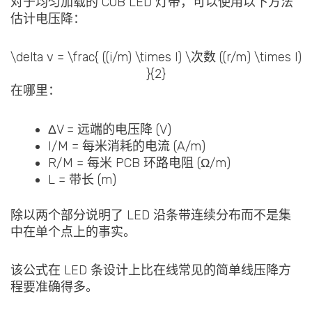
对于均匀加载的 COB LED 灯带，可以使用以下方法
估计电压降：
\delta v = \frac{ ((i/m) \times l) \次数 ((r/m) \times l)
}{2}
在哪里：
ΔV = 远端的电压降 (V)
I/M = 每米消耗的电流 (A/m)
R/M = 每米 PCB 环路电阻 (Ω/m)
L = 带长 (m)
除以两个部分说明了 LED 沿条带连续分布而不是集
中在单个点上的事实。
该公式在 LED 条设计上比在线常见的简单线压降方
程要准确得多。