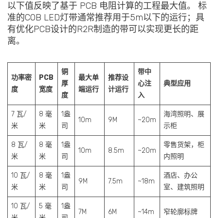
以下值反映了基于 PCB 电阻计算的工程最大值。 标
准的COB LED灯带通常推荐用于5m以下的运行；具
有优化PCB设计的R2R制造的带可以实现更长的距
离。
铜
带中
功率密
PCB
最大单
推荐设
厚
心注
典型应用
度
宽度
端运行
计运行
度
入
7 瓦/
8 毫
1盎
海湾照明、展
10m
9M
~20m
米
米
司
示柜
8 瓦/
8 毫
1盎
零售货架，柜
10m
8.5m
~20m
米
米
司
内照明
10 瓦/
8 毫
1盎
酒店、办公
9M
7.5m
~18m
米
米
司
室、建筑照明
10 瓦/
5 毫
1盎
7M
6M
~14m
窄轮廓标牌
米
米
司