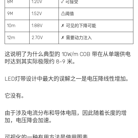
8M
1.20V
✓ 可接受
9M
1.52V
⚠阈值
10m
1.88V
✗ 可见的下降可能
12m
2.70V
✗ 需要动力注入
这说明了为什么典型的 10W/m COB 带在从单端供电
时达到其实际极限约 8-9 米。
LED灯带设计中最大的误解之一是电压降线性增加。
它没有。
由于涉及电流分布和导体电阻，因此随着长度的增
加，电压降会加速。
可视化的一种有用方法是使用图表。