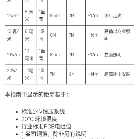
8 毫
1盎
11W/m
8.5m
7M
~17m
酒店走廊
米
司
12 瓦/
8 毫
1盎
高输出商业照
8M
7M
~16m
米
米
司
明
10
1盎
14W/m
8.5m
7M
~17m
立面照明
毫米
司
24W/
12毫
1盎
7M
6M
~14m
超高输出安装
米
米
司
本指南中显示的距离基于：
标准24V恒压系统
20°C 环境温度
行业标准PCB电阻值
1 盎司铜箔，除非另有说明