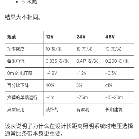
8 米跑
结果大不相同。
规范
12V
24V
48V
功率密度
10 瓦/米
10 瓦/米
10 瓦/米
每米电流
0.833 安/米
0.417 安/米
0.208 安/米
8m 的电压降
~4.8V
~1.2V
~0.3V
百分比下降
40%
5%
<1%
推荐的单端运行
~4m
~7.5m
~15–20m
典型应用
装饰的
有盈利
长期建筑
该表说明了为什么在设计长距离照明系统时电压选择
通常比条带本身更重要。