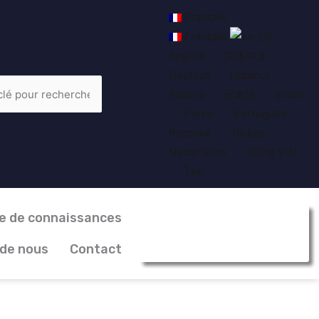
Français
Français
English
简体中文
Deutsch
Español
Italiano
日本語
한국어
Polski
Português
Русский
Türkçe
Nederlands
Tiếng Việt
ไทย
e de connaissances
Obtenez un devis
gratuit
 de nous
Contact