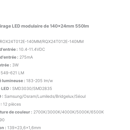
airage LED modulaire de 140x24mm 550lm
ROX24T012E-140MM/RQX24T012E-140MM
d'entrée :
10.4-11.4VDC
d'entrée :
275mA
trée :
3W
549-621 LM
é lumineuse :
183-205 lm/w
 LED :
SMD3030/SMD2835
 :
Samsung/Osram/Lumileds/Bridgelux/Séoul
:
12 pièces
ure de couleur :
2700K/3000K/4000K/5000K/6500K
90
n :
139×23,6×1,6mm