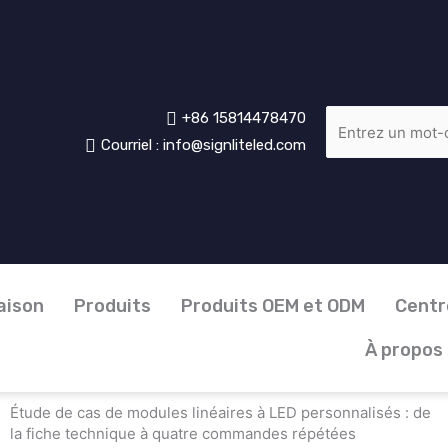
+86 15814478470
Courriel : info@signliteled.com
aison
Produits
Produits OEM et ODM
Centr
À propos
Étude de cas de modules linéaires à LED personnalisés : de
la fiche technique à quatre commandes répétées