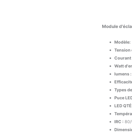
Module d'écl
Modèle:
Tension 
Courant 
Watt d'en
lumens :
Efficacit
Types de
Puce LED
LED QTÉ 
Températ
IRC :
80/
Dimensio