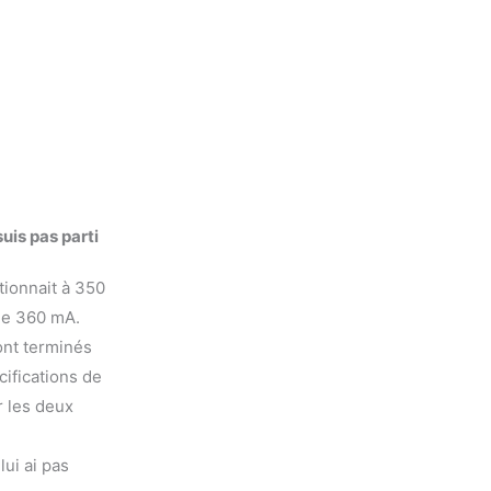
uis pas parti
tionnait à 350
me 360 mA.
sont terminés
ifications de
r les deux
lui ai pas