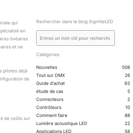
Rechercher dans le blog SignliteLED
nale qui
spécialisé en
ires linéaires
naires et ne
Catégories
Nouvelles
508
s pilotes déjà
Tout sur DMX
26
onfiguration de
Guide d'achat
93
étude de cas
5
Connecteurs
2
Contrôleurs
10
Comment faire
88
uls de coûts sur
Lumière acoustique LED
22
Applications LED
58